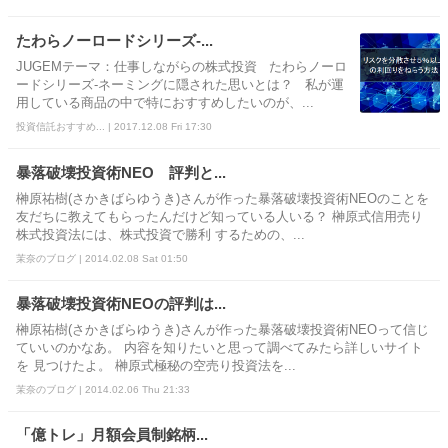
たわらノーロードシリーズ‐...
JUGEMテーマ：仕事しながらの株式投資 たわらノーロ
ードシリーズ‐ネーミングに隠された思いとは？ 私が運
用している商品の中で特におすすめしたいのが、...
投資信託おすすめ... | 2017.12.08 Fri 17:30
暴落破壊投資術NEO 評判と...
榊原祐樹(さかきばらゆうき)さんが作った暴落破壊投資術NEOのことを
友だちに教えてもらったんだけど知っている人いる？ 榊原式信用売り
株式投資法には、株式投資で勝利 するための、...
茉奈のブログ | 2014.02.08 Sat 01:50
暴落破壊投資術NEOの評判は...
榊原祐樹(さかきばらゆうき)さんが作った暴落破壊投資術NEOって信じ
ていいのかなあ。 内容を知りたいと思って調べてみたら詳しいサイト
を 見つけたよ。 榊原式極秘の空売り投資法を...
茉奈のブログ | 2014.02.06 Thu 21:33
「億トレ」月額会員制銘柄...