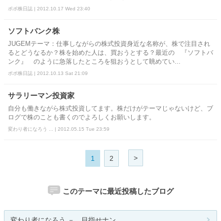
ポポ株日誌 | 2012.10.17 Wed 23:40
ソフトバンク株
JUGEMテーマ：仕事しながらの株式投資身近な名称が、株で注目され
るとどうなるか？株を始めた人は、買おうとする？最近の 『ソフトバ
ンク』 のように急落したところを狙おうとして眺めてい...
ポポ株日誌 | 2012.10.13 Sat 21:09
サラリーマン投資家
自分も働きながら株式投資してます。株だけがテーマじゃないけど、ブ
ログで株のことも書くのでよろしくお願いします。
変わり者になろう ... | 2012.05.15 Tue 23:59
>
1
2
このテーマに最近投稿したブログ
変わり者になろう － 目指せナン...