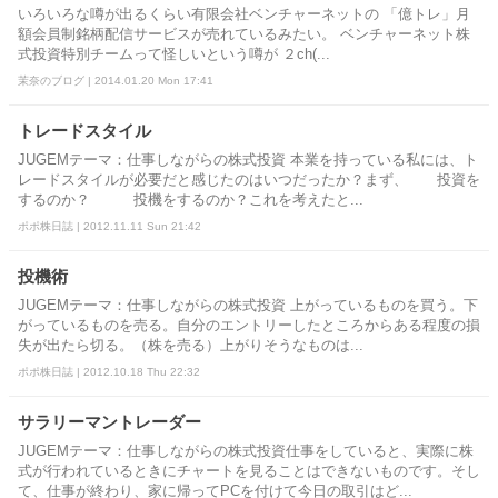
いろいろな噂が出るくらい有限会社ベンチャーネットの 「億トレ」月
額会員制銘柄配信サービスが売れているみたい。 ベンチャーネット株
式投資特別チームって怪しいという噂が ２ch(...
茉奈のブログ | 2014.01.20 Mon 17:41
トレードスタイル
JUGEMテーマ：仕事しながらの株式投資 本業を持っている私には、ト
レードスタイルが必要だと感じたのはいつだったか？まず、 投資を
するのか？ 投機をするのか？これを考えたと...
ポポ株日誌 | 2012.11.11 Sun 21:42
投機術
JUGEMテーマ：仕事しながらの株式投資 上がっているものを買う。下
がっているものを売る。自分のエントリーしたところからある程度の損
失が出たら切る。（株を売る）上がりそうなものは...
ポポ株日誌 | 2012.10.18 Thu 22:32
サラリーマントレーダー
JUGEMテーマ：仕事しながらの株式投資仕事をしていると、実際に株
式が行われているときにチャートを見ることはできないものです。そし
て、仕事が終わり、家に帰ってPCを付けて今日の取引はど...