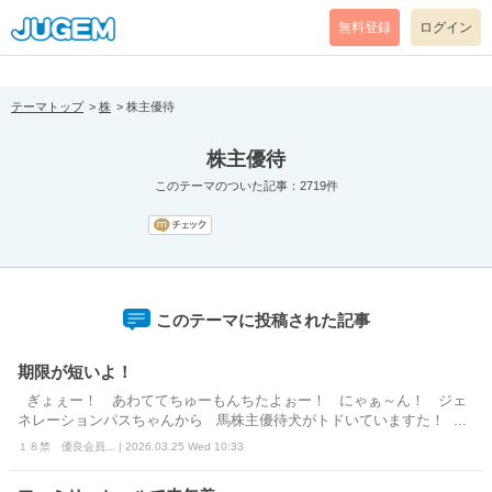
[pear_error: message="Success" code=0 mode=return level=notice
prefix="" info=""]
無料登録
ログイン
テーマトップ
株
株主優待
株主優待
このテーマのついた記事：2719件
このテーマに投稿された記事
期限が短いよ！
ぎょぇー！ あわててちゅーもんちたよぉー！ にゃぁ～ん！ ジェ
ネレーションパスちゃんから 馬株主優待犬がトドいていますた！ ...
１８禁 優良会員... | 2026.03.25 Wed 10:33