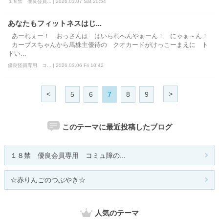
１８禁 優良会員... | 2026.03.07 Sat 20:54
あなたもフィットネスはじ...
あーれぇー！ おっさんは はいられへんやぁーん！ にゃぁ～ん！
カーブスちゃんから馬株主優待の クオカードがけっこーまえに ト
ドい...
優良怪員専用 コ... | 2026.03.06 Fri 10:42
<
>
5
6
7
8
9
このテーマに最近投稿したブログ
１８禁 優良会員専用 コミュ障の...
☆赤りんごのつぶやき☆
人気のテーマ