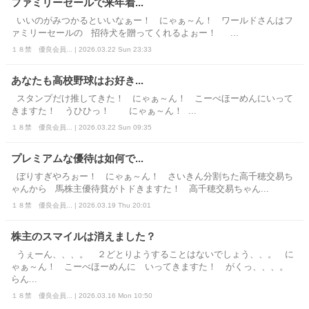
ファミリーセールで来年着...
いいのがみつかるといいなぁー！ にゃぁ～ん！ ワールドさんはフ
ァミリーセールの 招待犬を贈ってくれるよぉー！ ...
１８禁 優良会員... | 2026.03.22 Sun 23:33
あなたも高校野球はお好き...
スタンプだけ推してきた！ にゃぁ～ん！ こーべほーめんにいって
きますた！ うひひっ！ にゃぁ～ん！ ...
１８禁 優良会員... | 2026.03.22 Sun 09:35
プレミアムな優待は如何で...
ぼりすぎやろぉー！ にゃぁ～ん！ さいきん分割ちた高千穂交易ち
ゃんから 馬株主優待貧がトドきますた！ 高千穂交易ちゃん...
１８禁 優良会員... | 2026.03.19 Thu 20:01
株主のスマイルは消えました？
うぇーん、、、。 ２どとりようすることはないでしょう、、。 に
ゃぁ～ん！ こーべほーめんに いってきますた！ がくっ、、、。
らん...
１８禁 優良会員... | 2026.03.16 Mon 10:50