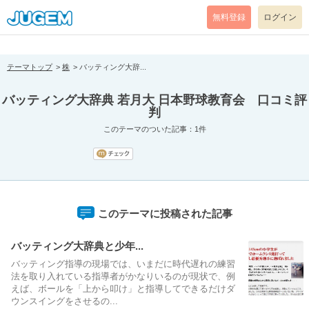
[pear_error: message="Success" code=0 mode=return level=notice
prefix="" info=""]
無料登録
ログイン
テーマトップ
株
バッティング大辞...
バッティング大辞典 若月大 日本野球教育会 口コミ評
判
このテーマのついた記事：1件
このテーマに投稿された記事
バッティング大辞典と少年...
バッティング指導の現場では、いまだに時代遅れの練習
法を取り入れている指導者がかなりいるのが現状で、例
えば、ボールを「上から叩け」と指導してできるだけダ
ウンスイングをさせるの...