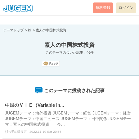
[pear_error: message="Success" code=0 mode=return level=notice
prefix="" info=""]
無料登録
ログイン
テーマトップ
株
素人の中国株式投資
素人の中国株式投資
このテーマのついた記事：46件
このテーマに投稿された記事
中国のＶＩＥ（Variable In...
JUGEMテーマ：海外投資 JUGEMテーマ：経営 JUGEMテーマ：経営
JUGEMテーマ：中国ニュース JUGEMテーマ：日中関係 JUGEMテー
マ：素人の中国株式投資 今...
杉っ子の独り言 | 2022.11.19 Sat 20:56