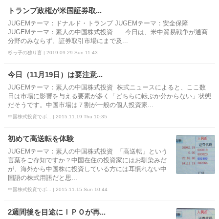
トランプ政権が米国証券取...
JUGEMテーマ：ドナルド・トランプ JUGEMテーマ：安全保障
JUGEMテーマ：素人の中国株式投資 今日は、米中貿易戦争が通商
分野のみならず、証券取引市場にまで及...
杉っ子の独り言 | 2019.09.29 Sun 11:43
今日（11月19日）は要注意...
JUGEMテーマ：素人の中国株式投資 株式ニュースによると、ここ数
日は市場に影響を与える要素が多く「どちらに転ぶか分からない」状態
だそうです。中国市場は７割が一般の個人投資家...
中国株式投資でボ... | 2015.11.19 Thu 10:35
初めて高送転を体験
JUGEMテーマ：素人の中国株式投資 「高送転」という
言葉をご存知ですか？中国在住の投資家にはお馴染みだ
が、海外から中国株に投資している方には耳慣れない中
国語の株式用語だと思...
中国株式投資でボ... | 2015.11.15 Sun 10:44
2週間後を目途にＩＰＯが再...