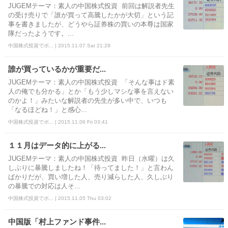
JUGEMテーマ：素人の中国株式投資 前回は解説者先生
の受け売りで「誰が買って高騰したかが大切」という記
事を書きましたが、どうやら証券株の買いの本尊は国家
隊だったようです。...
中国株式投資でボ... | 2015.11.07 Sat 21:29
誰が買っているかが重要だ...
JUGEMテーマ：素人の中国株式投資 「そんな事はド素
人の俺でも分かる」とか「もう少しマシな事を言えない
のかよ！」みたいな解説者の先生が多い中で、いつも
「なるほどね！」と感心...
中国株式投資でボ... | 2015.11.06 Fri 03:41
１１月はデータ的に上がる...
JUGEMテーマ：素人の中国株式投資 昨日（水曜）は久
しぶりに暴騰しましたね！「待ってました！」と言わん
ばかりだが、買い増した人、売り減らした人、久しぶり
の暴騰での対応は人そ...
中国株式投資でボ... | 2015.11.05 Thu 03:02
中国版「村上ファンド事件...