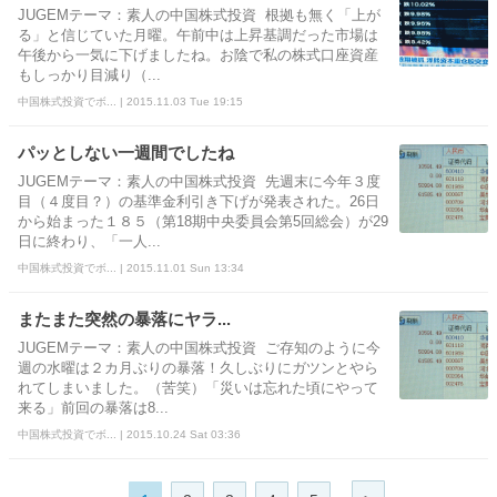
JUGEMテーマ：素人の中国株式投資 根拠も無く「上が
る」と信じていた月曜。午前中は上昇基調だった市場は
午後から一気に下げましたね。お陰で私の株式口座資産
もしっかり目減り（...
中国株式投資でボ... | 2015.11.03 Tue 19:15
パッとしない一週間でしたね
JUGEMテーマ：素人の中国株式投資 先週末に今年３度
目（４度目？）の基準金利引き下げが発表された。26日
から始まった１８５（第18期中央委員会第5回総会）が29
日に終わり、「一人...
中国株式投資でボ... | 2015.11.01 Sun 13:34
またまた突然の暴落にヤラ...
JUGEMテーマ：素人の中国株式投資 ご存知のように今
週の水曜は２カ月ぶりの暴落！久しぶりにガツンとやら
れてしまいました。（苦笑）「災いは忘れた頃にやって
来る」前回の暴落は8...
中国株式投資でボ... | 2015.10.24 Sat 03:36