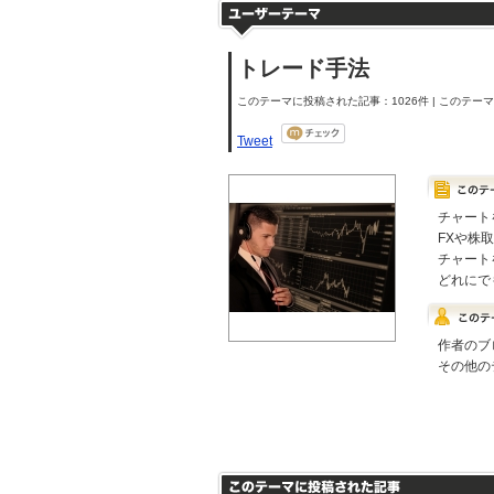
トレード手法
このテーマに投稿された記事：1026件 | このテーマの
Tweet
チャート
FXや株
チャート
どれにで
作者のブ
その他の