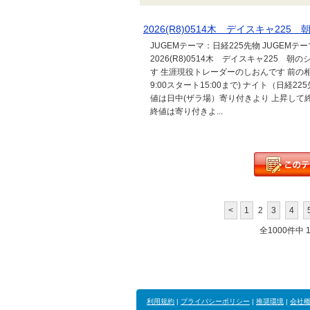
2026(R8)0514木 デイスキャ2
JUGEMテーマ：日経225先物 JUGEM
2026(R8)0514木 デイスキャ225
す 生涯現役トレーダーのしおんです 前の相場
9:00スタート15:00まで) ナイト（日経2
値は日中(ザラ場）寄り付きより 上昇して終
終値は寄り付きよ...
<
1
2
3
4
全1000件中 11
利用規約
|
プライバシーポリシー
|
推奨環境
|
会社