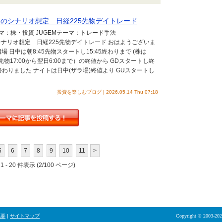
25 朝のシナリオ想定 日経225先物デイトレード
テーマ：株・投資 JUGEMテーマ：トレード手法
 朝のシナリオ想定 日経225先物デイトレード おはようございま
 日中は朝8:45先物スタートし15:45終わりまで (株は
25先物17:00から翌日6:00まで）の終値から GDスタートし終
わりました ナイトは日中(ザラ場)終値より GUスタートし
投資を楽しむブログ | 2026.05.14 Thu 07:18
5
6
7
8
9
10
11
>
 - 20 件表示 (2/100 ページ)
概要
|
サイトマップ
Copyright © 2003-