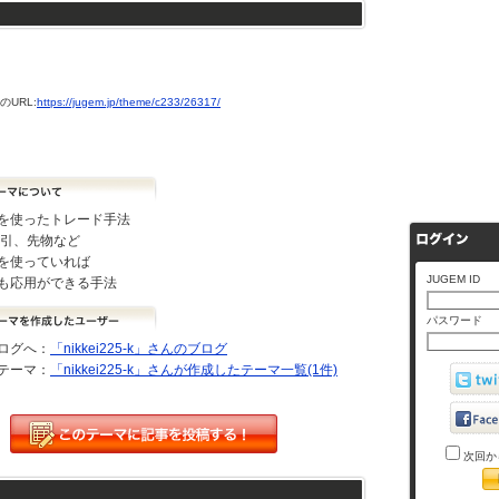
URL:
https://jugem.jp/theme/c233/26317/
を使ったトレード手法
取引、先物など
を使っていれば
JUGEM ID
も応用ができる手法
パスワード
ログへ：
「nikkei225-k」さんのブログ
テーマ：
「nikkei225-k」さんが作成したテーマ一覧(1件)
次回か