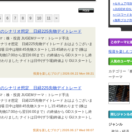
»セキュア(SS
»JUGEM I
»パスワード
5
6
7
8
9
10
11
>
»無料ブログ
25 朝のシナリオ想定 日経225先物デイトレード
テーマ：株・投資 JUGEMテーマ：トレード手法
 朝のシナリオ想定 日経225先物デイトレード おはようございま
 日中は朝8:45先物スタートし15:45終わりまで (株は
投資を楽しむ
25先物17:00から翌日6:00まで）の終値から GDスタートし終
わりました ナイトは日中(ザラ場)終値より GUスタートし
カテゴリー「
投資を楽しむブログ | 2026.06.22 Mon 08:21
ーテーマ
25 朝のシナリオ想定 日経225先物デイトレード
テーマ：株・投資 JUGEMテーマ：トレード手法
 朝のシナリオ想定 日経225先物デイトレード おはようございま
 日中は朝8:45先物スタートし15:45終わりまで (株は
25先物17:00から翌日6:00まで）の終値から GDスタートし終
わりました ナイトは日中(ザラ場)終値より GUスタートし
ジャンル
投資を楽しむブログ | 2026.06.17 Wed 08:07
政治・経済