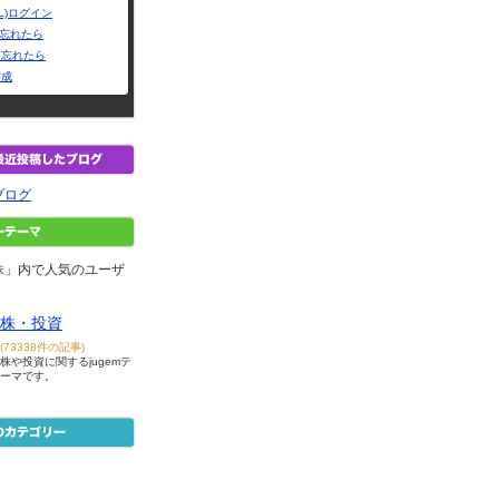
L)ログイン
Dを忘れたら
を忘れたら
作成
ブログ
株」内で人気のユーザ
株・投資
(73338件の記事)
株や投資に関するjugemテ
ーマです。