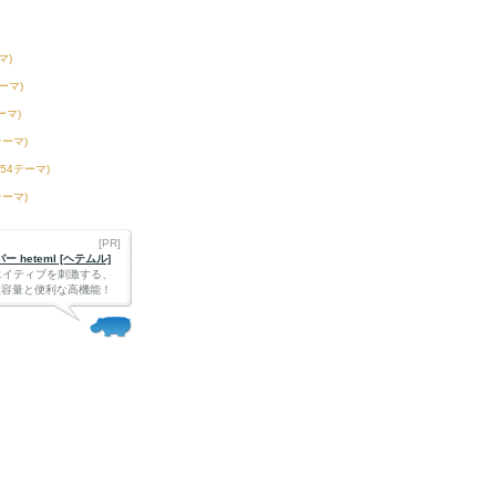
マ)
テーマ)
ーマ)
テーマ)
254テーマ)
テーマ)
[PR]
 heteml [ヘテムル]
エイティブを刺激する、
Bの大容量と便利な高機能！