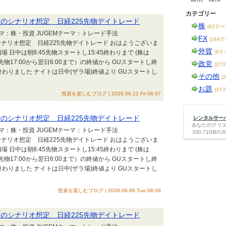
カテゴリー
25 朝のシナリオ想定 日経225先物デイトレード
株
(62テー
テーマ：株・投資 JUGEMテーマ：トレード手法
FX
(144
 朝のシナリオ想定 日経225先物デイトレード おはようございま
外貨
 日中は朝8:45先物スタートし15:45終わりまで (株は
(6テ
25先物17:00から翌日6:00まで）の終値から GUスタートし終
政党
(27
わりました ナイトは日中(ザラ場)終値より GUスタートし
その他
(
お題
(37
投資を楽しむブログ | 2026.06.12 Fri 06:37
25 朝のシナリオ想定 日経225先物デイトレード
レンタルサーバー
あなたのクリ
テーマ：株・投資 JUGEMテーマ：トレード手法
200.71G
 朝のシナリオ想定 日経225先物デイトレード おはようございま
 日中は朝8:45先物スタートし15:45終わりまで (株は
25先物17:00から翌日6:00まで）の終値から GUスタートし終
わりました ナイトは日中(ザラ場)終値より GUスタートし
投資を楽しむブログ | 2026.06.09 Tue 08:39
25 朝のシナリオ想定 日経225先物デイトレード