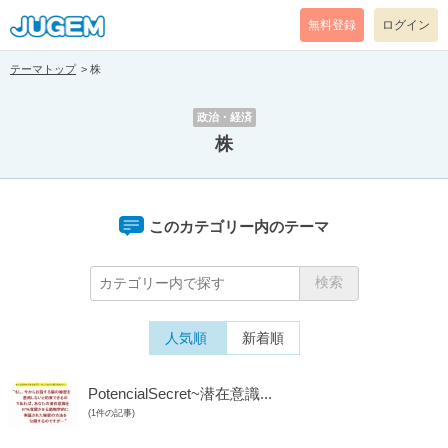
無料登録
ログイン
テーマトップ
株
政治・経済
株
このカテゴリー内のテーマ
人気順
新着順
PotencialSecret~潜在意識...
(1件の記事)