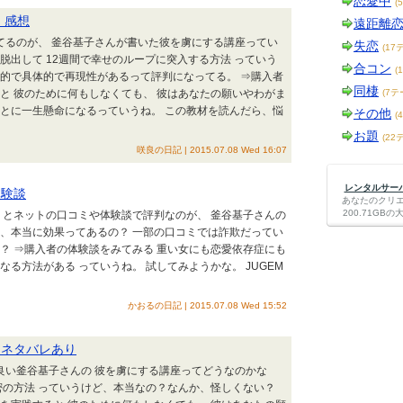
恋愛中
(
 感想
遠距離
ってるのが、 釜谷基子さんが書いた彼を虜にする講座ってい
失恋
(17
脱出して 12週間で幸せのループに突入する方法 っていう
合コン
(
論的で具体的で再現性があるって評判になってる。 ⇒購入者
同棲
と 彼のために何もしなくても、 彼はあなたの願いやわがま
(7テ
ことに一生懸命になるっていうね。 この教材を読んだら、悩
その他
(
お題
(22
咲良の日記 | 2015.07.08 Wed 16:07
レンタルサーバー
体験談
あなたのクリ
200.71G
 とネットの口コミや体験談で評判なのが、 釜谷基子さんの
ど、本当に効果ってあるの？ 一部の口コミでは詐欺だってい
？ ⇒購入者の体験談をみてみる 重い女にも恋愛依存症にも
る方法がある っていうね。 試してみようかな。 JUGEM
かおるの日記 | 2015.07.08 Wed 15:52
 ネタバレあり
が良い釜谷基子さんの 彼を虜にする講座ってどうなのかな
密の方法 っていうけど、本当なの？なんか、怪しくない？