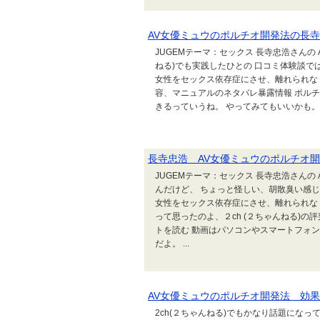
AV女優ミュウのポルチオ開発法の長
JUGEMテーマ：セックス 長寺忠浩さんの
ねる)でも実践したひとの 口コミ体験談で
女性をセックス依存症にさせ、離れられなく
容、マニュアルのネタバレ暴露情報 ポル
きるっていうね。 やってみてもいいかも
長寺忠浩 AV女優ミュウのポルチオ開
JUGEMテーマ：セックス 長寺忠浩さん
んだけど、 ちょっと怪しい、胡散臭い感じ
女性をセックス依存症にさせ、離れられなく
って思ったのよ、２ch (２ちゃんねる)
トを読む 動画はパソコンやスマートフォン
だよ。 ...
AV女優ミュウのポルチオ開発法 効
2ch(２ちゃんねる)でもかなり話題になっ