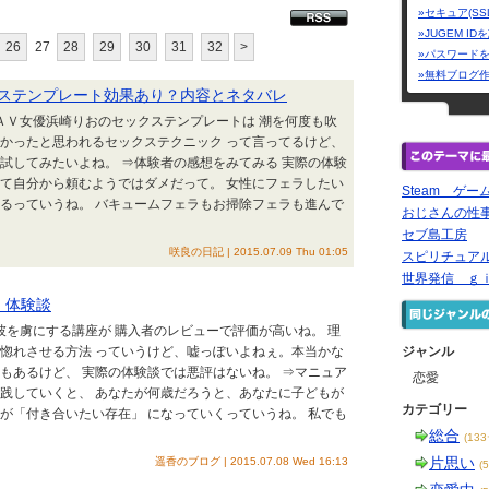
»セキュア(SS
»JUGEM I
26
27
28
29
30
31
32
>
»パスワード
»無料ブログ
ステンプレート効果あり？内容とネタバレ
のＡＶ女優浜崎りおのセックステンプレートは 潮を何度も吹
良かったと思われるセックステクニック って言ってるけど、
試してみたいよね。 ⇒体験者の感想をみてみる 実際の体験
って自分から頼むようではダメだって。 女性にフェラしたい
Steam ゲ
あるっていうね。 バキュームフェラもお掃除フェラも進んで
おじさんの性
セブ島工房
咲良の日記 | 2015.07.09 Thu 01:05
スピリチュアルラ
世界発信 ｇ
 体験談
の彼を虜にする講座が 購入者のレビューで評価が高いね。 理
に惚れさせる方法 っていうけど、嘘っぽいよねぇ。本当かな
ジャンル
もあるけど、 実際の体験談では悪評はないね。 ⇒マニュア
恋愛
実践していくと、 あなたが何歳だろうと、あなたに子どもが
カテゴリー
が「付き合いたい存在」 になっていくっていうね。 私でも
総合
(13
片思い
遥香のブログ | 2015.07.08 Wed 16:13
(