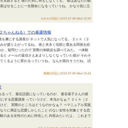
を実践すると 彼のために何もしなくても、 彼はあなたの願
を喜ばせることに一生懸命になるっていうね。 かなり役に立
カオルの日記 | 2015.07.08 Wed 15:50
２ちゃんねる）での暴露情報
の彼を虜にする講座が ネットで人気になってる。 ２ｃｈ（２
込みが盛り上がってるね。 彼と末永く信頼と愛ある関係を続
のか、疑問だったので 実際の体験談を調べてみた。 ⇒体験
ると メールの返信さえあまりしなくなっていた彼が そわそ
てくるように変わるっていうね。 なんか面白そうだね。 試
美穂の日記 | 2015.07.08 Wed 15:43
想
があるって、最近話題になっているのが、 釜谷基子さんの彼
虜にする恋愛講座 っていうけど、本当かなぁ？ ２ｃｈ（２
けど、 実際のところはどうなのかなぁ？ ⇒マニュアル実践
れなりに満足な恋愛しかしたこと のない女性を対象とする恋
験のある女性のために特化した 内容みたいだよ。 これまで