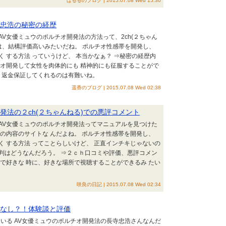
ぱるるのブログ | 2015.07.08 Wed 15:30
寺忠浩の秘密の経歴
 AV女優ミュウのポルチオ開発法の方法って、2ch(２ちゃん
は、結構評価高いみたいだね。 ポルチオ性感帯を開発し、
 する方法 っていうけど、 本当かなぁ？ ⇒秘密の経歴内
チオ開発して女性を肉体的にも 精神的にも征服することがで
。 返金保証してくれるのは有難いね。
遥香のブログ | 2015.07.08 Wed 02:38
発法の２ch(２ちゃんねる)での悪評コメント
の AV女優ミュウのポルチオ開発法ってマニュアルを見つけた
の内容のサイトな んだよね。 ポルチオ性感帯を開発し、
 する方法 ってことらしいけど、 正直インチキじゃないの
の評判はどうなんだろう。 ⇒２ｃｈ口コミや評価、悪評コメン
で好きな 時に、好きな場所で視聴することができるみ たい
咲良の日記 | 2015.07.08 Wed 02:34
果なし？！体験談と評価
ている AV女優ミュウのポルチオ開発法の長寺忠浩さんなんだ