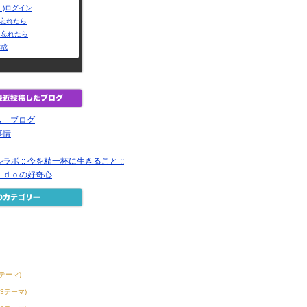
L)ログイン
Dを忘れたら
を忘れたら
作成
ーム ブログ
事情
ボ :: 今を精一杯に生きること ::
ｉｄｏの好奇心
3テーマ)
53テーマ)