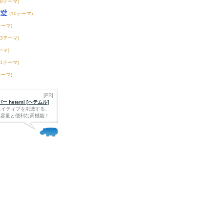
58テーマ)
恋愛
(10テーマ)
テーマ)
13テーマ)
ーマ)
41テーマ)
テーマ)
[PR]
 heteml [ヘテムル]
エイティブを刺激する、
Bの大容量と便利な高機能！