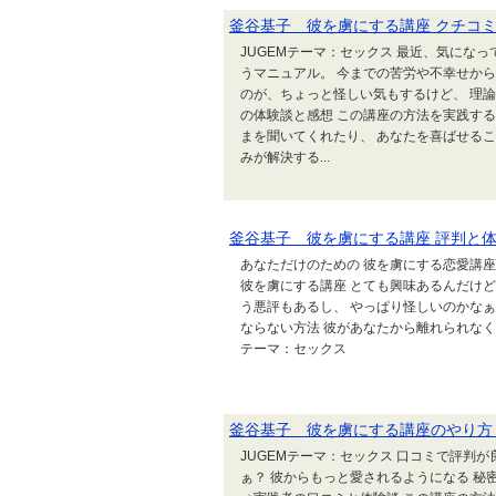
釜谷基子 彼を虜にする講座 クチコミ
JUGEMテーマ：セックス 最近、気にな
うマニュアル。 今までの苦労や不幸せから
のが、ちょっと怪しい気もするけど、 理
の体験談と感想 この講座の方法を実践する
まを聞いてくれたり、 あなたを喜ばせる
みが解決する...
釜谷基子 彼を虜にする講座 評判と
あなただけのための 彼を虜にする恋愛講座
彼を虜にする講座 とても興味あるんだけ
う悪評もあるし、 やっぱり怪しいのかなぁ
ならない方法 彼があなたから離れられなくな
テーマ：セックス
釜谷基子 彼を虜にする講座のやり方
JUGEMテーマ：セックス 口コミで評判
ぁ？ 彼からもっと愛されるようになる 秘