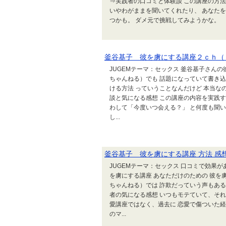
⇒実践者の口コミと体験談 この講座の方法
いやわがままを聞いてくれたり、 あなた
つかも。 ダメ元で挑戦してみようかな。
釜谷基子 彼を虜にする講座２ｃｈ（
JUGEMテーマ：セックス 釜谷基子さん
ちゃんねる）でも 話題になっていて書き
ける方法 っていうことなんだけど 本当な
談と気になる感想 この講座の内容を実践す
わして「今度いつ会える？」 と何度も聞い
し...
釜谷基子 彼を虜にする講座 方法 感
JUGEMテーマ：セックス 口コミで効果
を虜にする講座 あなただけのための 彼を
ちゃんねる）では 詐欺だっていう声もある
者の気になる感想 いつもモテていて、そ
愛講座ではなく、過去に 恋愛で傷ついた経
のマ...