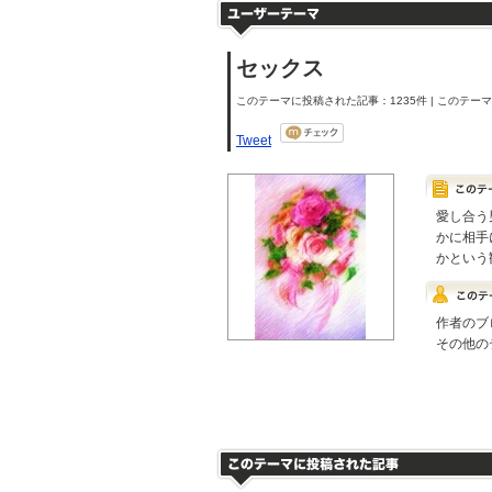
セックス
このテーマに投稿された記事：1235件 | このテーマの
Tweet
愛し合う
かに相手
かという
作者のブ
その他の