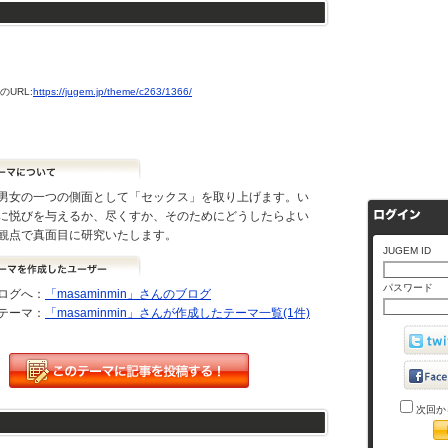
URL:
https://jugem.jp/theme/c263/1366/
男女の一つの側面として「セックス」を取り上げます。い
に悦びを与えるか、尽くすか、そのためにどうしたらよい
観点で真面目に研究いたします。
JUGEM ID
パスワード
ログへ：
「masaminmin」さんのブログ
テーマ：
「masaminmin」さんが作成したテーマ一覧(1件)
次回か