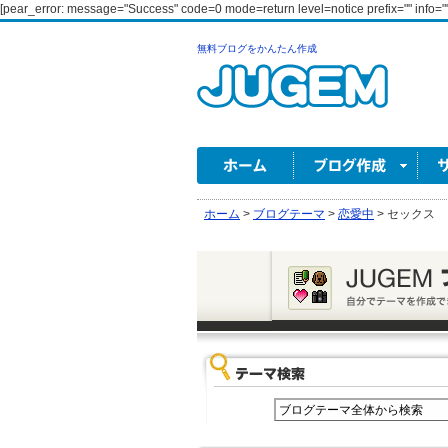
[pear_error: message="Success" code=0 mode=return level=notice prefix="" info=""
無料ブログをかんたん作成
ホーム
>
ブログテーマ
>
恋愛中
>
セックス