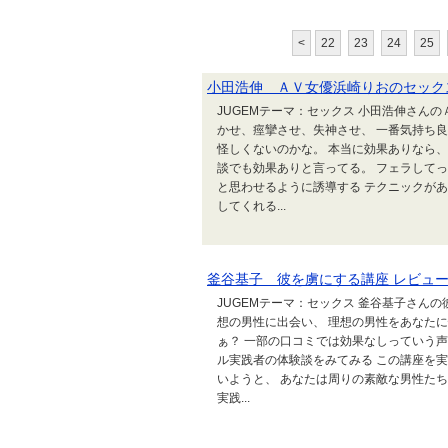
<
22
23
24
25
小田浩伸 ＡＶ女優浜崎りおのセック
JUGEMテーマ：セックス 小田浩伸さん
かせ、痙攣させ、失神させ、 一番気持ち
怪しくないのかな。 本当に効果ありなら、
談でも効果ありと言ってる。 フェラして
と思わせるように誘導する テクニックが
してくれる...
釜谷基子 彼を虜にする講座 レビュー
JUGEMテーマ：セックス 釜谷基子さん
想の男性に出会い、 理想の男性をあなた
ぁ？ 一部の口コミでは効果なしっていう声
ル実践者の体験談をみてみる この講座を
いようと、 あなたは周りの素敵な男性たち
実践...