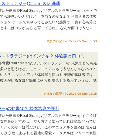
リアルストラテジー)２ｃｈ スレ 暴露
た略奪愛Real Strategy(リアルストラテジー)が ネットで
でも評判いいんだけど、 本当なのかなぁ？ ⇒購入者の体験
ション ゲームでもやってるみたいな感覚で、 身も心も落と
とすにはコツがある と言ってるね。 なんか面白そうなマニ
咲良の日記 | 2015.07.05 Sun 02:53
(リアルストラテジー)はインチキ？ 体験談と口コミ
愛Real Strategy(リアルストラテジー)が 人気でとても売
も多いと思うけど、 このマニュアルもそうなんじゃないの？
いの？ ⇒マニュアルの体験談と口コミ 実際の体験談では、
彼氏がいる女ほど簡単に落ちる 場合もあるっていうね。 試
カオルの日記 | 2015.07.05 Sun 02:38
ラテジー)の効果は？ 松本浩典の評判
た略奪愛Real Strategy(リアルストラテジー)が すごく評
女性を落とすのは、 やり方さえ知っていれば簡単だ ってい
くいくのか、疑問だけど。 このマニュアルを読めば 悩みは
てみる 巷にあふれる普通の恋愛マニュアルは フリーの女性