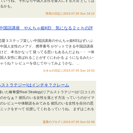
ていうね。 それなら中国人女性を愛人にする方法 としては
あるかも。
咲良の日記 | 2015.07.05 Sun 18:12
中国語講座 やんちゃ姫KEI 気になる２ｃｈの評
道恋愛３ステップ楽しい中国語講座のやんちゃ姫KEIはずいぶ
い中国人女性のメアド、携帯番号 がゲットできる中国語講座
けど、本当かなって 疑ってる思いもあるんだよね・・ ⇒体
中国人女性に喜ばれることがすぐにわかる ようになるみたい
うね？ レビューを信じてやってみようかな。 ...
カオルの日記 | 2015.07.05 Sun 16:52
(リアルストラテジー)はインチキ？クレーム
た略奪愛Real Strategy(リアルストラテジー)が 口コミの
のかなぁ？ 彼氏のいる女性を落とす方法 っていうのがイマ
際のレビューや体験談をみてみる 彼氏のいる女性を自分の思
ニックをすべて 伝授してくれるっていうね。 まずはこれを
遥香のブログ | 2015.07.05 Sun 02:58