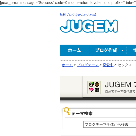
[pear_error: message="Success" code=0 mode=return level=notice prefix="" info=""
無料ブログをかんたん作成
ホーム
>
ブログテーマ
>
恋愛中
>
セックス