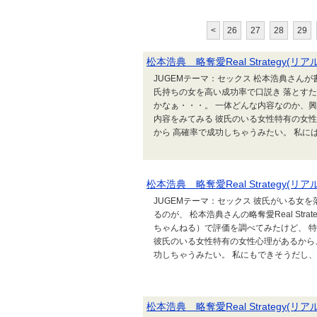
<
26
27
28
29
松本浩典 略奪愛Real Strategy
JUGEMテーマ：セックス 松本浩典さんが書い
氏持ちの女を高い成功率で口説き 落とす
かなぁ・・・。 一体どんな内容なのか、興味ある
内容をみてみる 彼氏のいる女性特有の女
から 高確率で成功しちゃうみたい。 私には
松本浩典 略奪愛Real Strategy
JUGEMテーマ：セックス 彼氏がいる女
るのが、 松本浩典さんの略奪愛Real Str
ちゃんねる）で評価を調べてみたけど、 
彼氏のいる女性特有の女性心理があるから
功しちゃうみたい。 私にもできそうだし
松本浩典 略奪愛Real Strategy