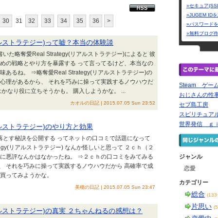
»セキュア(SS
»JUGEM I
30
31
32
33
34
35
36
>
»パスワード
»無料ブログ
(リアルストラテジー)って嘘？本当の体験談
た略奪愛Real Strategy(リアルストラテジー)によると 彼
ための戦略とやり方を暴露する って言ってるけど、本当なの
ね。 ⇒略奪愛Real Strategy(リアルストラテジー)の
性心理があるから、 それを巧みに操って実践するノウハウだ
Steam ゲ
かなり役に立ちそうかも。 購入しようかな。 ...
おじさんの性
カオルの日記 | 2015.07.05 Sun 23:52
セブ島工房
スピリチュアルラ
世界発信 ｇ
(リアルストラテジー)のやり方と効果
を落とす秘訣を公開する ってネットの口コミで話題になって
ategy(リアルストラテジー) なんか怪しいと思って ２ｃｈ（２
特に悪評なんかはなかったね。 ⇒２ｃｈの口コミをみてみる
ジャンル
、 それを巧みに操って実践するノウハウだから 高確率で成
恋愛
、買ってみようかな。
カテゴリー
美穂の日記 | 2015.07.05 Sun 23:47
総合
(13
片思い
(
(リアルストラテジー)の真実 ２ちゃんねるの感想は？