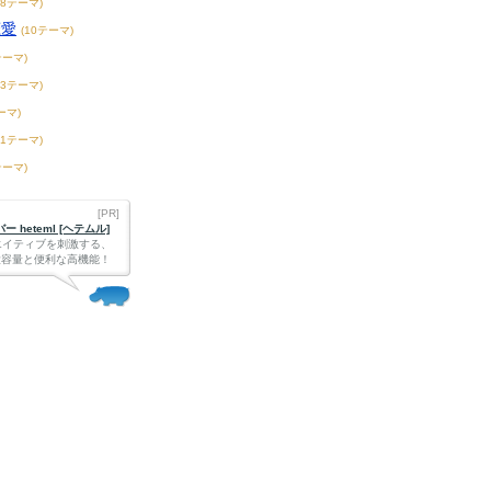
58テーマ)
恋愛
(10テーマ)
テーマ)
13テーマ)
ーマ)
41テーマ)
テーマ)
[PR]
 heteml [ヘテムル]
エイティブを刺激する、
Bの大容量と便利な高機能！