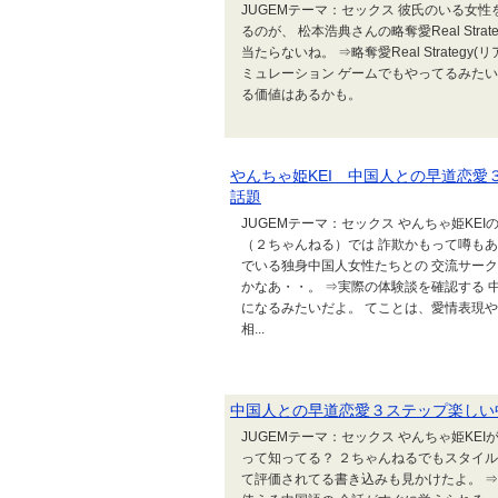
JUGEMテーマ：セックス 彼氏のいる女
るのが、 松本浩典さんの略奪愛Real Str
当たらないね。 ⇒略奪愛Real Strate
ミュレーション ゲームでもやってるみたい
る価値はあるかも。
やんちゃ姫KEI 中国人との早道恋
話題
JUGEMテーマ：セックス やんちゃ姫K
（２ちゃんねる）では 詐欺かもって噂も
でいる独身中国人女性たちとの 交流サーク
かなあ・・。 ⇒実際の体験談を確認する 
になるみたいだよ。 てことは、愛情表現や
相...
中国人との早道恋愛３ステップ楽しい
JUGEMテーマ：セックス やんちゃ姫K
って知ってる？ ２ちゃんねるでもスタイル
て評価されてる書き込みも見かけたよ。 