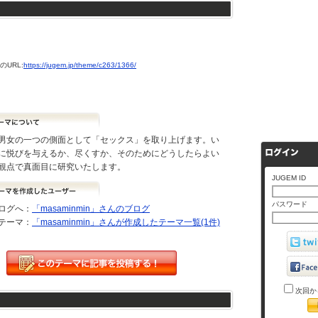
URL:
https://jugem.jp/theme/c263/1366/
男女の一つの側面として「セックス」を取り上げます。い
に悦びを与えるか、尽くすか、そのためにどうしたらよい
観点で真面目に研究いたします。
JUGEM ID
パスワード
ログへ：
「masaminmin」さんのブログ
テーマ：
「masaminmin」さんが作成したテーマ一覧(1件)
次回か