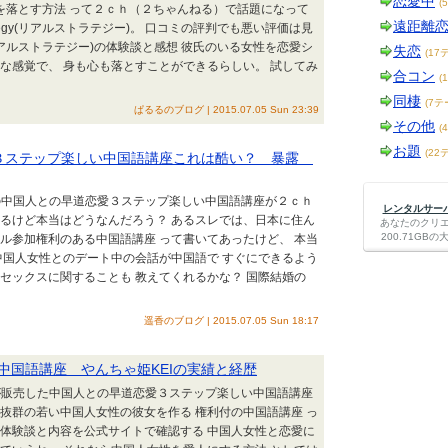
恋愛中
(
性を落とす方法 って２ｃｈ（２ちゃんねる）で話題になって
遠距離
ategy(リアルストラテジー)。 口コミの評判でも悪い評価は見
gy(リアルストラテジー)の体験談と感想 彼氏のいる女性を恋愛シ
失恋
(17
な感覚で、 身も心も落とすことができるらしい。 試してみ
合コン
(
同棲
(7テ
ぱるるのブログ | 2015.07.05 Sun 23:39
その他
(
お題
(22
愛３ステップ楽しい中国語講座これは酷い？ 暴露
EIの中国人との早道恋愛３ステップ楽しい中国語講座が２ｃｈ
レンタルサーバー
あるけど本当はどうなんだろう？ あるスレでは、日本に住ん
あなたのクリ
200.71G
ル参加権利のある中国語講座 って書いてあったけど、 本当
中国人女性とのデート中の会話が中国語で すぐにできるよう
セックスに関することも 教えてくれるかな？ 国際結婚の
遥香のブログ | 2015.07.05 Sun 18:17
中国語講座 やんちゃ姫KEIの実績と経歴
EIが販売した中国人との早道恋愛３ステップ楽しい中国語講座
抜群の若い中国人女性の彼女を作る 権利付の中国語講座 っ
⇒体験談と内容を公式サイトで確認する 中国人女性と恋愛に