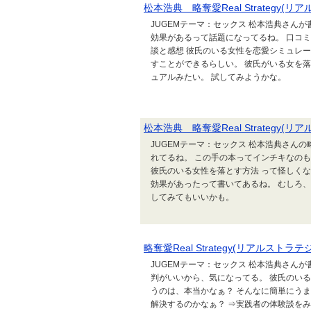
松本浩典 略奪愛Real Strategy(
JUGEMテーマ：セックス 松本浩典さんが書い
効果があるって話題になってるね。 口コミ
談と感想 彼氏のいる女性を恋愛シミュレー
すことができるらしい。 彼氏がいる女を落
ュアルみたい。 試してみようかな。
松本浩典 略奪愛Real Strategy
JUGEMテーマ：セックス 松本浩典さんの略奪
れてるね。 この手の本ってインチキなの
彼氏のいる女性を落とす方法 って怪しくな
効果があったって書いてあるね。 むしろ、
してみてもいいかも。
略奪愛Real Strategy(リアルスト
JUGEMテーマ：セックス 松本浩典さんが書い
判がいいから、気になってる。 彼氏のいる
うのは、本当かなぁ？ そんなに簡単にうま
解決するのかなぁ？ ⇒実践者の体験談をみ