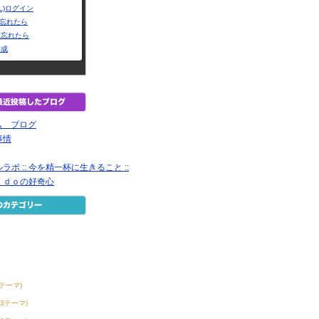
L)ログイン
Dを忘れたら
を忘れたら
作成
ーム ブログ
事情
ボ :: 今を精一杯に生きること ::
ｉｄｏの好奇心
3テーマ)
53テーマ)