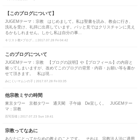
【このブログについて】
JUGEMテーマ：宗教 はじめまして。私は聖書を読み、教会に行き、
洗礼を受け、礼拝に出席しています。パッと見ではクリスチャンに見え
るかもしれません。しかし私は自分の事...
キリスト教×ブログ... | 2017.07.28 Fri 04:42
このブログについて
JUGEMテーマ：宗教 【ブログの説明】や【プロフィール】の内容と
被ってしまいますが、改めてこのブログの背景・内容・お願い等を書か
せて頂きます。 私は現...
みにくいマムシの子 | 2017.07.28 Fri 03:35
他宗教ミサの時間
東京タワー 京都タワー 通天閣 子午線 De宜しく。 JUGEMテー
マ：宗教
百写百様 | 2017.07.23 Sun 19:41
宗教ってなあに
あなたにとってかなめの教えのことです。 それは、宗教法人法に適用