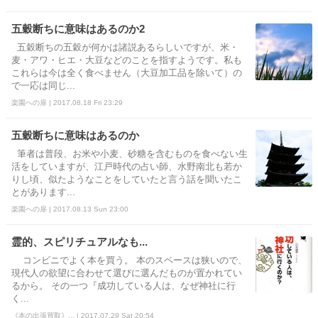
五穀断ちに意味はあるのか2
五穀断ちの五穀が何かは諸説あるらしいですが、米・
麦・アワ・ヒエ・大豆などのことを指すようです。私も
これらは今は全く食べません（大豆加工品を除いて）の
で一応は同じ...
楽園への扉 | 2017.08.18 Fri 23:29
五穀断ちに意味はあるのか
筆者は普段、お米や小麦、砂糖を含むものを食べない生
活をしていますが、江戸時代の占い師、水野南北も若か
りし頃、似たようなことをしていたと言う話を聞いたこ
とがあります...
楽園への扉 | 2017.08.13 Sun 23:00
霊的、スピリチュアルなも...
コンビニでよく本を買う。 本のスペースは狭いので、
現代人の欲望に合わせて選びに選んだものが置かれてい
るから。 その一つ『成功している人は、なぜ神社に行
く...
《本の出張買取》... | 2017.07.29 Sat 20:54