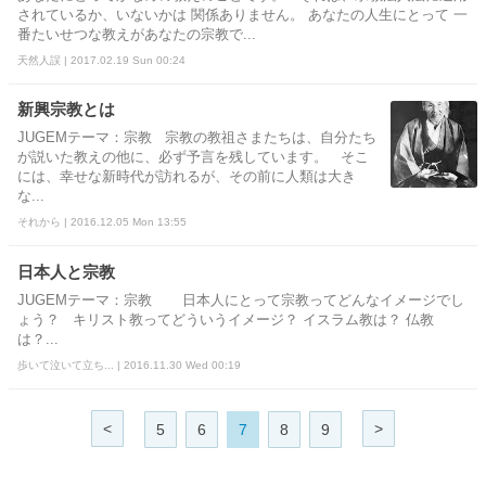
されているか、いないかは 関係ありません。 あなたの人生にとって 一
番たいせつな教えがあなたの宗教で...
天然人誤 | 2017.02.19 Sun 00:24
新興宗教とは
JUGEMテーマ：宗教 宗教の教祖さまたちは、自分たち
が説いた教えの他に、必ず予言を残しています。 そこ
には、幸せな新時代が訪れるが、その前に人類は大き
な...
それから | 2016.12.05 Mon 13:55
日本人と宗教
JUGEMテーマ：宗教 日本人にとって宗教ってどんなイメージでし
ょう？ キリスト教ってどういうイメージ？ イスラム教は？ 仏教
は？...
歩いて泣いて立ち... | 2016.11.30 Wed 00:19
<
>
5
6
7
8
9