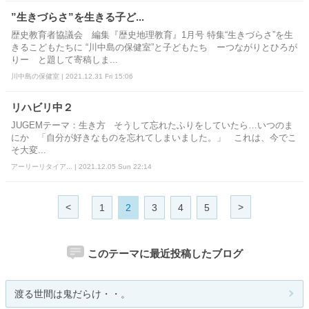
”生きづらさ”を生きる子ど...
歴史教育者協議会 編集『歴史地理教育』1月号 特集“生きづらさ”を生
きるこどもたちに “川中島の保健室”と子どもたち ーつながりとひろが
りー と題して寄稿しま...
川中島の保健室 | 2021.12.31 Fri 15:06
リハビリ中２
JUGEMテーマ：生き方 そうして忘れたふりをしていたら…いつのま
にか 「自分が好きなものを忘れてしまいました。」 これは、今でこ
そ大変...
アーリーリタイア... | 2021.12.05 Sun 22:14
<
>
1
2
3
4
5
このテーマに最近投稿したブログ
渡る世間は鬼だらけ・・。