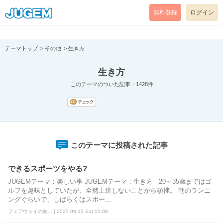
[pear_error: message="Success" code=0 mode=return level=notice
prefix="" info=""]
無料登録
ログイン
テーマトップ
その他
生き方
生き方
このテーマのついた記事：1428件
このテーマに投稿された記事
できるスポーツをやる?
JUGEMテーマ：楽しい事 JUGEMテーマ：生き方 20～35歳まではゴ
ルフを趣味としていたが、全然上達しないことから頓挫。 朝のランニ
ングぐらいで、しばらくはスポー...
フェアウェイの向... | 2025.09.13 Sat 15:08