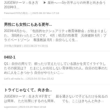
JUGEMテーマ：生き方 ▶ 屋外へ──3か月半ぶりの外界と向き合う
2019年3...
Freeman0705の再出... | 2025.06.30 Mon 17:18
男性にも女性にもある更年...
2023年4月から、「包括的セクシュアリティ教育体験会」が始まりまし
た。 3回終わったところです。 4月：幼児の性教育 元保健師 6月：プ
ライベートゾーン 養護教諭 8月：自分らしく生...
川中島の保健室 | 2023.09.22 Fri 20:01
0402-1
Q1：自分の周りで、頼ったり甘えたりしている誰かを見てイライラし
たその状況は？ たまにしか出社しない育休明けの人。自分の仕事のた
めに人をこきつかう 自分がやりたいこ...
Let\'s all make b... | 2023.04.02 Sun 22:42
トライじゃなくて、向き合...
JUGEMテーマ：生き方 #子育て 親を通さないで子どもだけを叱るの
は簡単。 ただ出禁にするのも簡単。 でも、ここはきちんと向き...
supervision | 2023.03.29 Wed 19:44