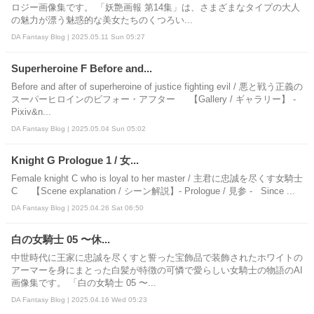
ロジー画像集です。 「妖艶画報 第14集」は、さまざまなタイプの大人
の魅力が漂う魅惑的な美女たちのくつろい...
DA Fantasy Blog | 2025.05.11 Sun 05:27
Superheroine F Before and...
Before and after of superheroine of justice fighting evil / 悪と戦う正義の
スーパーヒロインのビフォー・アフター 【Gallery / ギャラリー】 -
Pixiv&n...
DA Fantasy Blog | 2025.05.04 Sun 05:02
Knight G Prologue 1 / 女...
Female knight C who is loyal to her master / 主君に忠誠を尽くす女騎士
C 【Scene explanation / シーン解説】- Prologue / 見参 - Since ...
DA Fantasy Blog | 2025.04.26 Sat 06:50
白の女騎士 05 〜休...
中世時代に王家に忠誠を尽くすと誓った宝飾品で装飾されたホワイトの
アーマーを身にまとった白髪が特徴の可憐で愛らしい女騎士の物語のAI
画像集です。 「白の女騎士 05 〜...
DA Fantasy Blog | 2025.04.16 Wed 05:23