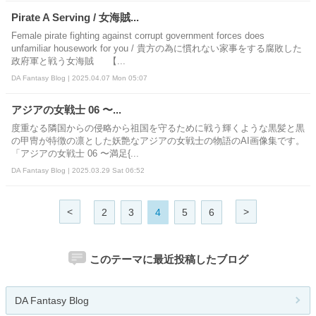
Pirate A Serving / 女海賊...
Female pirate fighting against corrupt government forces does
unfamiliar housework for you / 貴方の為に慣れない家事をする腐敗した
政府軍と戦う女海賊 【...
DA Fantasy Blog | 2025.04.07 Mon 05:07
アジアの女戦士 06 〜...
度重なる隣国からの侵略から祖国を守るために戦う輝くような黒髪と黒
の甲冑が特徴の凛とした妖艶なアジアの女戦士の物語のAI画像集です。
「アジアの女戦士 06 〜満足{...
DA Fantasy Blog | 2025.03.29 Sat 06:52
<
>
2
3
4
5
6
このテーマに最近投稿したブログ
DA Fantasy Blog