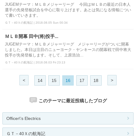
JUGEMテーマ：ＭＬＢメジャーリーグ 今回はＭＬＢの最近の日本人
選手の先発登板試合を中心に取り上げます。あとは気になる情報につい
て書いていきます。
ＧＴ－40Ｘの航海記 | 2018.08.05 Sun 00:34
ＭＬＢ開幕 田中(将)投手...
JUGEMテーマ：ＭＬＢメジャーリーグ メジャーリーグがついに開幕
しました。本日は注目のニューヨーク・ヤンキースの開幕戦で田中将大
投手が先発登板します。そして、上原浩治...
ＧＴ－40Ｘの航海記 | 2018.08.03 Fri 23:13
<
>
14
15
16
17
18
このテーマに最近投稿したブログ
Officer\'s Electrics
ＧＴ－40Ｘの航海記