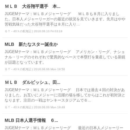
ＭＬＢ 大谷翔平選手 本...
JUGEMテーマ：ＭＬＢメジャーリーグ ＭＬＢも８月に入りまし
た。日本人メジャーリーガーの最近の状況を見ていきます。先月はやや
苦戦気味だった大谷翔平選手は８月に入り...
ＧＴ－40Ｘの航海記 | 2018.08.10 Fri 03:19
MLB 新たなスター誕生か
JUGEMテーマ：ＭＬＢメジャーリーグ アメリカン・リーグ、ナショ
ナル・リーグのそれぞれで驚異的なペースで本塁打を量産している新鋭
が話題となっています。
ＧＴ－40Ｘの航海記 | 2018.08.06 Mon 19:50
ＭＬＢ ダルビッシュ、田...
JUGEMテーマ：ＭＬＢメジャーリーグ 日本では過去４回の対決があ
りました。お互いにメジャーに活躍の場を移してからはこれが初対決と
なります。注目の一戦はヤンキースタジアムで６...
ＧＴ－40Ｘの航海記 | 2018.08.06 Mon 19:49
MLB 日本人選手情報 ６...
JUGEMテーマ：ＭＬＢメジャーリーグ 最近の日本人メジャーリー