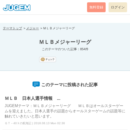
[pear_error: message="Success" code=0 mode=return level=notice
prefix="" info=""]
無料登録
ログイン
テーマトップ
メジャー
ＭＬＢメジャーリーグ
ＭＬＢメジャーリーグ
このテーマのついた記事：854件
このテーマに投稿された記事
ＭＬＢ 日本人選手情報 ...
JUGEMテーマ：ＭＬＢメジャーリーグ ＭＬＢはオールスターゲー
ムを迎えました。日本人選手の話題からオールスターゲームの話題等に
触れていきたいと思います。
ＧＴ－40Ｘの航海記 | 2018.08.13 Mon 02:36