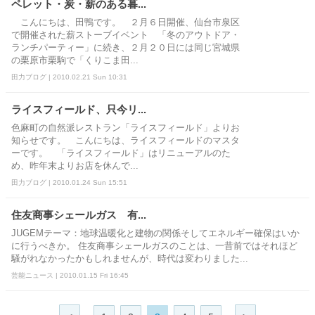
ペレット・炭・薪のある暮...
こんにちは、田鴨です。 ２月６日開催、仙台市泉区
で開催された薪ストーブイベント 「冬のアウトドア・
ランチパーティー」に続き、２月２０日には同じ宮城県
の栗原市栗駒で「くりこま田...
田力ブログ | 2010.02.21 Sun 10:31
ライスフィールド、只今リ...
色麻町の自然派レストラン「ライスフィールド」よりお
知らせです。 こんにちは、ライスフィールドのマスタ
ーです。 「ライスフィールド」はリニューアルのた
め、昨年末よりお店を休んで...
田力ブログ | 2010.01.24 Sun 15:51
住友商事シェールガス 有...
JUGEMテーマ：地球温暖化と建物の関係そしてエネルギー確保はいか
に行うべきか。 住友商事シェールガスのことは、一昔前ではそれほど
騒がれなかったかもしれませんが、時代は変わりました...
芸能ニュース | 2010.01.15 Fri 16:45