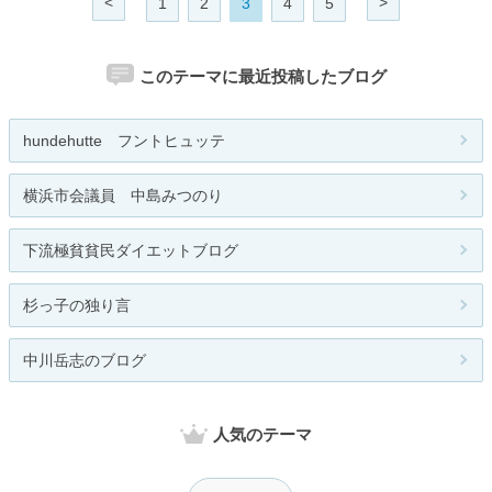
<
>
1
2
3
4
5
このテーマに最近投稿したブログ
hundehutte フントヒュッテ
横浜市会議員 中島みつのり
下流極貧貧民ダイエットブログ
杉っ子の独り言
中川岳志のブログ
人気のテーマ