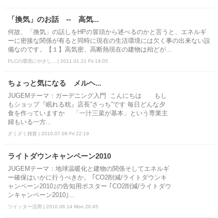
「換気」のお話 -- 高気...
何故、「換気」の話しをHPの冒頭から述べるのかと言うと、エネルギ
ーに密接な関係が有ると同時に現在の生活環境には欠く事の出来ない設
備なのです。【１】高気密、高断熱現在の建物は殆どが...
PLCの環境にやさし... | 2011.01.21 Fri 19:05
ちょっと気になる メルヘ...
JUGEMテーマ：ガーデニング入門 こんにちは もし
もショップ『眠れる枕』店長”さっち”です 毎日どんな夕
食を作っていますか 「一汁三菜が基本」という専業主
婦もいる一方...
ざくざく雑貨 | 2010.07.09 Fri 22:19
ライトダウンキャンペーン2010
JUGEMテーマ：地球温暖化と建物の関係そしてエネルギ
ー確保はいかに行うべきか。 ｢CO2削減/ライトダウンキ
ャンペーン2010｣の告知用ポスター ｢CO2削減/ライトダウ
ンキャンペーン2010｣...
ツイッター活用 | 2010.06.14 Mon 20:45