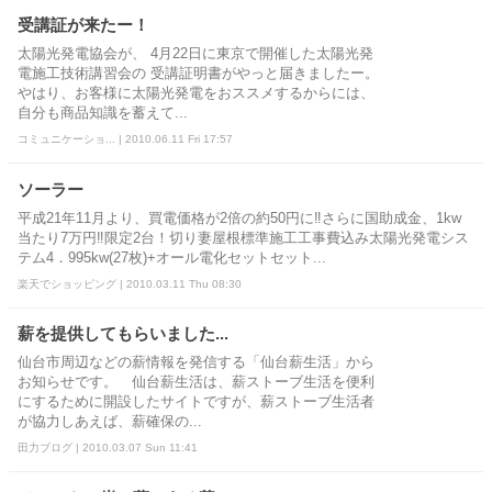
受講証が来たー！
太陽光発電協会が、 4月22日に東京で開催した太陽光発
電施工技術講習会の 受講証明書がやっと届きましたー。
やはり、お客様に太陽光発電をおススメするからには、
自分も商品知識を蓄えて...
コミュニケーショ... | 2010.06.11 Fri 17:57
ソーラー
平成21年11月より、買電価格が2倍の約50円に‼さらに国助成金、1kw
当たり7万円‼限定2台！切り妻屋根標準施工工事費込み太陽光発電シス
テム4．995kw(27枚)+オール電化セットセット...
楽天でショッピング | 2010.03.11 Thu 08:30
薪を提供してもらいました...
仙台市周辺などの薪情報を発信する「仙台薪生活」から
お知らせです。 仙台薪生活は、薪ストーブ生活を便利
にするために開設したサイトですが、薪ストーブ生活者
が協力しあえば、薪確保の...
田力ブログ | 2010.03.07 Sun 11:41