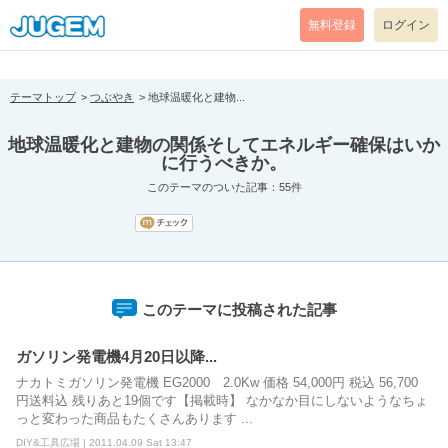
[pear_error: message="Success" code=0 mode=return level=notice
prefix="" info=""]
無料登録
ログイン
テーマトップ
つぶやき
地球温暖化と建物...
地球温暖化と建物の関係そしてエネルギー確保はいか
に行うべきか。
このテーマのついた記事：55件
このテーマに投稿された記事
ガソリン発電機4月20日以降...
ナカトミガソリン発電機 EG2000 2.0Kw 価格 54,000円 税込 56,700
円送料込 残りあと19個です【掲載時】 なかなか目にしないようなちょ
っと変わった商品もたくさんあります ...
DIY&工具広場 | 2011.04.09 Sat 13:47