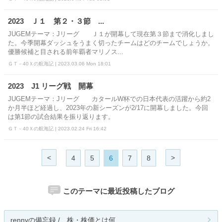
2023 Ｊ１ 第２・３節 ...
JUGEMテーマ：Jリーグ Ｊ１が開幕して現在第３節まで消化しまし
た。今季開幕ダッシュをうまく切ったチームはどのチームでしょうか。
優勝候補と目される前年覇者マリノス...
ＧＴ－40Ｘの航海記 | 2023.03.06 Mon 18:01
2023 J1 リーグ戦 開幕
JUGEMテーマ：Jリーグ カタールW杯での日本代表の活躍から約2
か月半ほど経過し、2023年の新シーズンが2/17に開幕しました。今回
は第1節の試合結果を振り返ります。
ＧＴ－40Ｘの航海記 | 2023.02.24 Fri 16:42
<
>
4
5
6
7
8
このテーマに最近投稿したブログ
rennyの備忘録 / 株・株価とは何...