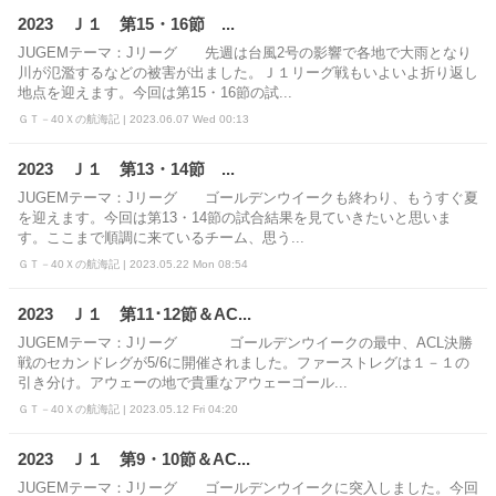
2023 Ｊ１ 第15・16節 ...
JUGEMテーマ：Jリーグ 先週は台風2号の影響で各地で大雨となり
川が氾濫するなどの被害が出ました。Ｊ１リーグ戦もいよいよ折り返し
地点を迎えます。今回は第15・16節の試...
ＧＴ－40Ｘの航海記 | 2023.06.07 Wed 00:13
2023 Ｊ１ 第13・14節 ...
JUGEMテーマ：Jリーグ ゴールデンウイークも終わり、もうすぐ夏
を迎えます。今回は第13・14節の試合結果を見ていきたいと思いま
す。ここまで順調に来ているチーム、思う...
ＧＴ－40Ｘの航海記 | 2023.05.22 Mon 08:54
2023 Ｊ１ 第11･12節＆AC...
JUGEMテーマ：Jリーグ ゴールデンウイークの最中、ACL決勝
戦のセカンドレグが5/6に開催されました。ファーストレグは１－１の
引き分け。アウェーの地で貴重なアウェーゴール...
ＧＴ－40Ｘの航海記 | 2023.05.12 Fri 04:20
2023 Ｊ１ 第9・10節＆AC...
JUGEMテーマ：Jリーグ ゴールデンウイークに突入しました。今回