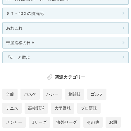
ＧＴ－40Ｘの航海記
あれこれ
帯屋捨松の日々
「α」 と散歩
関連カテゴリー
全般
バスケ
バレー
格闘技
ゴルフ
テニス
高校野球
大学野球
プロ野球
メジャー
Jリーグ
海外リーグ
その他
お題