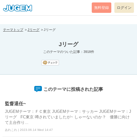
[pear_error: message="Success" code=0 mode=return level=notice
prefix="" info=""]
無料登録
ログイン
テーマトップ
Jリーグ
Jリーグ
Jリーグ
このテーマのついた記事：3918件
このテーマに投稿された記事
監督退任~
JUGEMテーマ：ＦＣ東京 JUGEMテーマ：サッカー JUGEMテーマ：J
リーグ FC東京 噂されていましたが~ しゃーないのか？ 優勝に向け
て土台作り...
あれこれ | 2023.06.14 Wed 14:47