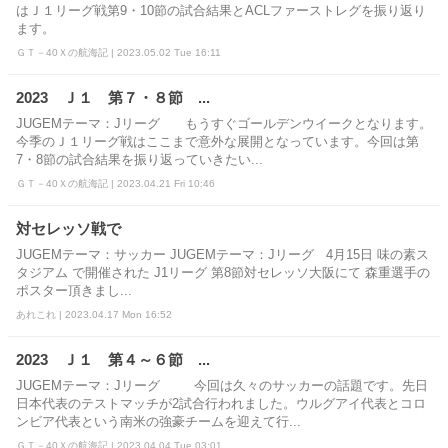
はＪ１リーグ戦第9・10節の試合結果とACLファーストレグを振り返り
ます。
ＧＴ－40Ｘの航海記 | 2023.05.02 Tue 16:11
2023 Ｊ１ 第７・８節 ...
JUGEMテーマ：Jリーグ もうすぐゴールデンウイークとなります。
今季のＪ１リーグ戦はここまで意外な展開となっています。今回は第
7・8節の試合結果を振り返っていきたい...
ＧＴ－40Ｘの航海記 | 2023.04.21 Fri 10:46
対セレッソ戦で
JUGEMテーマ：サッカー JUGEMテーマ：Jリーグ 4月15日 味の素ス
タジアム で開催された J1リーグ 第8節対セレッソ大阪にて 森重選手の
ポスター頂きまし...
あれこれ | 2023.04.17 Mon 16:52
2023 Ｊ１ 第４～６節 ...
JUGEMテーマ：Jリーグ 今回は久々のサッカーの話題です。先日
日本代表のテストマッチが2試合行われました。ウルグアイ代表とコロ
ンビア代表という南米の強豪チームを迎えて行...
ＧＴ－40Ｘの航海記 | 2023.04.04 Tue 03:01