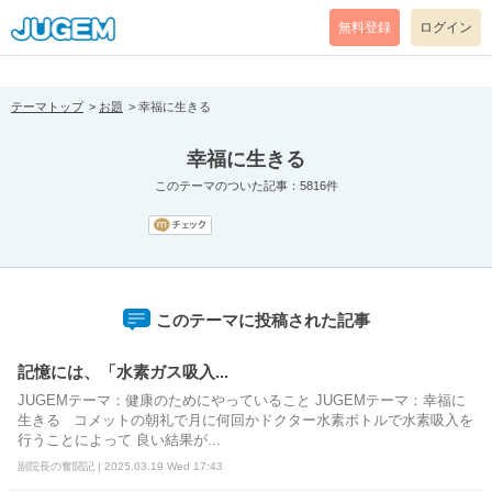
[pear_error: message="Success" code=0 mode=return level=notice
prefix="" info=""]
無料登録
ログイン
テーマトップ
お題
幸福に生きる
幸福に生きる
このテーマのついた記事：5816件
このテーマに投稿された記事
記憶には、「水素ガス吸入...
JUGEMテーマ：健康のためにやっていること JUGEMテーマ：幸福に
生きる コメットの朝礼で月に何回かドクター水素ボトルで水素吸入を
行うことによって 良い結果が...
副院長の奮闘記 | 2025.03.19 Wed 17:43