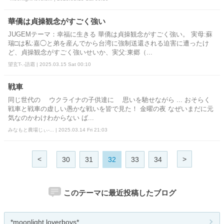
華僑は貞操観念がすごく強い
JUGEMテーマ：幸福に生きる 華僑は貞操観念がすごく強い。 実母:蘇
瑞□は私:嘉◯と弟を産んでから台湾に強制送還される迫害に遭ったけ
ど、貞操観念がすごく強いせいか、実父:東郷（...
望玄T-.-語霜 | 2025.03.15 Sat 00:10
戦車
同じ世代の ウクライナの子供達に 思いを馳せながら ... おそらく
戦車と戦車の虚しい愚かな戦いを皆で見た！ 金曜の夜 なぜいまだに元
気なのかわけわからない ば...
みなもと農場じぃ-... | 2025.03.14 Fri 21:03
<
>
30
31
32
33
34
このテーマに最近投稿したブログ
*moonlight loverboys*