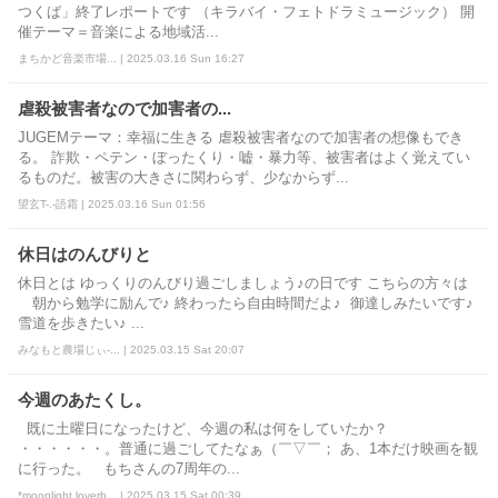
つくば」終了レポートです （キラバイ・フェトドラミュージック） 開
催テーマ＝音楽による地域活...
まちかど音楽市場... | 2025.03.16 Sun 16:27
虐殺被害者なので加害者の...
JUGEMテーマ：幸福に生きる 虐殺被害者なので加害者の想像もでき
る。 詐欺・ペテン・ぼったくり・嘘・暴力等、被害者はよく覚えてい
るものだ。被害の大きさに関わらず、少なからず...
望玄T-.-語霜 | 2025.03.16 Sun 01:56
休日はのんびりと
休日とは ゆっくりのんびり過ごしましょう♪の日です こちらの方々は
朝から勉学に励んで♪ 終わったら自由時間だよ♪ 御達しみたいです♪
雪道を歩きたい♪ ...
みなもと農場じぃ-... | 2025.03.15 Sat 20:07
今週のあたくし。
既に土曜日になったけど、今週の私は何をしていたか？
・・・・・・。普通に過ごしてたなぁ（￣▽￣； あ、1本だけ映画を観
に行った。 もちさんの7周年の...
*moonlight loverb... | 2025.03.15 Sat 00:39