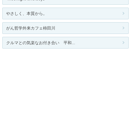
やさしく、本質から。
がん哲学外来カフェ柿田川
クルマとの気楽なお付き合い 平和...
雑兵日記PREMIERブログ
人気のテーマ
花のある暮らし
日常
関連カテゴリー