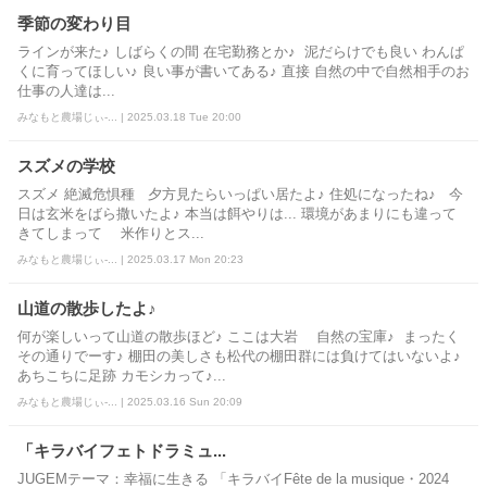
季節の変わり目
ラインが来た♪ しばらくの間 在宅勤務とか♪ 泥だらけでも良い わんぱ
くに育ってほしい♪ 良い事が書いてある♪ 直接 自然の中で自然相手のお
仕事の人達は...
みなもと農場じぃ-... | 2025.03.18 Tue 20:00
スズメの学校
スズメ 絶滅危惧種 夕方見たらいっぱい居たよ♪ 住処になったね♪ 今
日は玄米をばら撒いたよ♪ 本当は餌やりは... 環境があまりにも違って
きてしまって 米作りとス...
みなもと農場じぃ-... | 2025.03.17 Mon 20:23
山道の散歩したよ♪
何が楽しいって山道の散歩ほど♪ ここは大岩 自然の宝庫♪ まったく
その通りでーす♪ 棚田の美しさも松代の棚田群には負けてはいないよ♪
あちこちに足跡 カモシカって♪...
みなもと農場じぃ-... | 2025.03.16 Sun 20:09
「キラバイフェトドラミュ...
JUGEMテーマ：幸福に生きる 「キラバイFête de la musique・2024