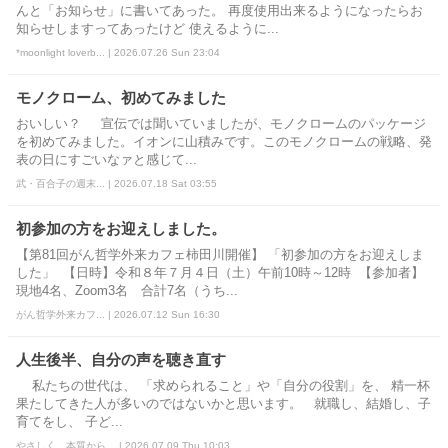
んと「お知らせ」に書いてあった。 再度使用出来るようになったらお
知らせしますってあったけど 使えるように...
*moonlight loverb... | 2026.07.26 Sun 23:04
モノクローム、初めてみました
おいしい？ 宣伝では聞いていましたが、モノクロームのパッケージ
を初めてみました。イオンに山積みです。このモノクロームの戦略、発
表の日にすごいなァと感じて...
武・百合子の週末... | 2026.07.18 Sat 03:55
初参加の方をお迎えしました。
【第81回がん哲学外来カフェ柿田川開催】 「初参加の方をお迎えしま
した」 【日時】令和８年７月４日（土）午前10時～12時 【参加者】
現地4名、Zoom3名 合計7名（うち...
がん哲学外来カフ... | 2026.07.12 Sun 16:30
人生後半、自分の声を聴き直す
私たちの世代は、 「求められること」や「自分の役割」を、 精一杯
果たしてきた人が多いのではないかと思います。 就職し、結婚し、子
育てをし、 子ど...
やさしく、本質から。 | 2026.07.09 Thu 10:03