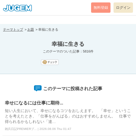
[pear_error: message="Success" code=0 mode=return level=notice
prefix="" info=""]
無料登録
ログイン
テーマトップ
お題
幸福に生きる
幸福に生きる
このテーマのついた記事：5816件
このテーマに投稿された記事
幸せになるには仕事に期待...
短い人生において、幸せになるコツをおしえます。 「幸せ」というこ
とを考えたとき、「仕事をがんばる」のはおすすめしません。 仕事で
得られるかもしれない「達...
雑兵日記PREMIERブ... | 2026.08.06 Thu 01:47