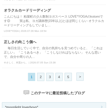
オラクルカードリーディング
こんにちは！ 粕屋町の少人数制ヨガスペース LOVE*YOGAのkotomiで
す😊 実は私、ヨガ講師歴(15年以上)とほぼ同じくらい オラクルカ
ードリーディングもしていまし...
LOVE*YOGA | 2026.07.06 Mon 18:54
正しさの向こう側へ
毎日生活していく中で、自分の気持ちを見つめていると、 「これは
正しい」 「こうあるべき」 「こうしなければならない」 そんな思い
で、自分や周りの人...
やさしく、本質から。 | 2026.07.05 Sun 15:38
>
1
2
3
4
5
このテーマに最近投稿したブログ
*moonlight loverboys*