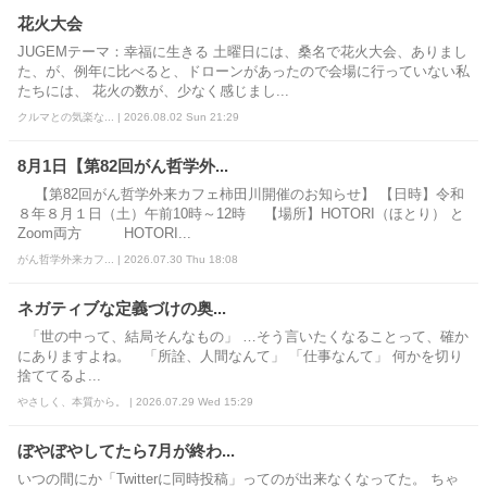
花火大会
JUGEMテーマ：幸福に生きる 土曜日には、桑名で花火大会、ありまし
た、が、例年に比べると、ドローンがあったので会場に行っていない私
たちには、 花火の数が、少なく感じまし...
クルマとの気楽な... | 2026.08.02 Sun 21:29
8月1日【第82回がん哲学外...
【第82回がん哲学外来カフェ柿田川開催のお知らせ】 【日時】令和
８年８月１日（土）午前10時～12時 【場所】HOTORI（ほとり） と
Zoom両方 HOTORI...
がん哲学外来カフ... | 2026.07.30 Thu 18:08
ネガティブな定義づけの奥...
「世の中って、結局そんなもの」 …そう言いたくなることって、確か
にありますよね。 「所詮、人間なんて」 「仕事なんて」 何かを切り
捨ててるよ...
やさしく、本質から。 | 2026.07.29 Wed 15:29
ぼやぼやしてたら7月が終わ...
いつの間にか「Twitterに同時投稿」ってのが出来なくなってた。 ちゃ