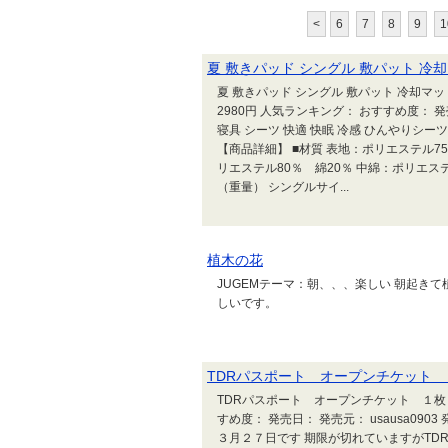
<
6
7
8
9
1
夏 敷きパッド シングル 敷パット 冷
夏 敷きパッド シングル 敷パット 冷却マッ
2980円 人気ランキング： おすすめ度： 
寝具 シーツ 快適 快眠 冷感 ひんやりシー
【商品詳細】 ■材質 表地：ポリエステル75
リエステル80％ 綿20％ 中綿：ポリエス
（重量） シングルサイ...
植木の花
JUGEMテーマ：朝、、、楽しい 朝起き
しいです。
TDRパスポート オープンチケット 
TDRパスポート オープンチケット １枚 定
すめ度： 発売日： 発売元： usausa09
３月２７日です 期限が切れていますがTD