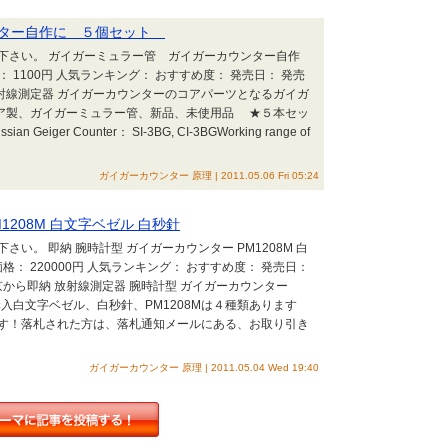
ンター自作に ５個セット
下さい。 ガイガーミュラー管 ガイガーカウンター自作
： 1100円 人気ランキング： おすすめ度： 発売日： 発売
： ★放射線測定器 ガイガーカウンターのコアパーツとなるガイガ
シア製、ガイガーミュラー管、新品、未使用品 ★５本セッ
er Counter： SI-3BG, CI-3BGWorking range of
ガイガーカウンター 原理 | 2011.05.06 Fri 05:24
1208M 白文字ベゼル 白秒針
い。 即納 腕時計型 ガイガーカウンター PM1208M 白
売価格： 220000円 人気ランキング： おすすめ度： 発売日：
： 東京から即納 放射線測定器 腕時計型 ガイガーカウンター
から購入白文字ベゼル、白秒針、PM1208Mは４種類あります
す！落札された方は、落札通知メールにある、お取り引き
ガイガーカウンター 原理 | 2011.05.04 Wed 19:40