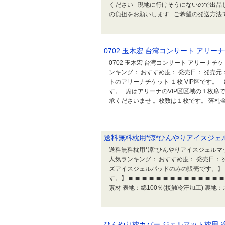
ください 現地に行けそうにないので出品
の負担をお願いします ご希望の発送方法で
0702 玉木宏 台湾コンサート アリーナ
0702 玉木宏 台湾コンサート アリーナチケット
ンキング： おすすめ度： 発売日： 発売元： 
トのアリーナチケット １枚 VIP区です。 出
す。 席はアリーナのVIP区区域の１枚席
承くださいませ 。枚数は１枚です。 落札金
送料無料枕用*涼*ひんやりアイスジ
送料無料枕用*涼*ひんやりアイスジェルマット
人気ランキング： おすすめ度： 発売日： 発売
ズアイスジェルパッドのみの販売です。】
す。】 ■□■□■□■□■□■□■□■□■□■□■□■□■□
素材 表地：綿100％(接触冷汗加工) 裏地：ポ.
ひんやり枕カバー ジェルマット枕用 