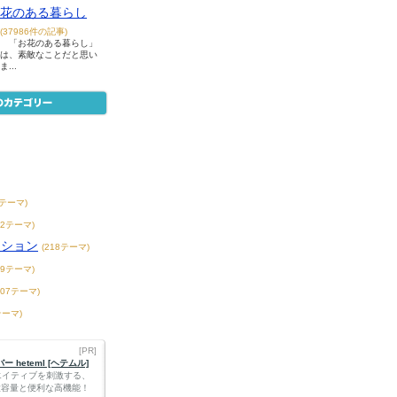
花のある暮らし
(37986件の記事)
「お花のある暮らし」
は、素敵なことだと思い
ま...
7テーマ)
42テーマ)
ンション
(218テーマ)
39テーマ)
407テーマ)
テーマ)
[PR]
 heteml [ヘテムル]
エイティブを刺激する、
Bの大容量と便利な高機能！