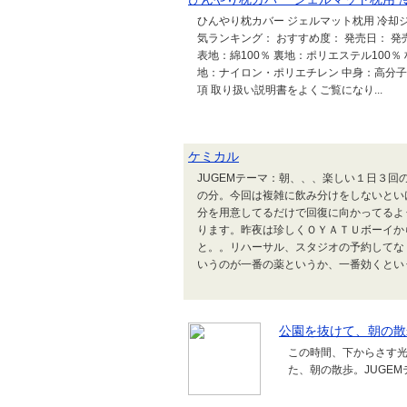
ひんやり枕カバー ジェルマット枕用 冷却ジェル
気ランキング： おすすめ度： 発売日： 発売元：
表地：綿100％ 裏地：ポリエステル100％ 
地：ナイロン・ポリエチレン 中身：高分子増粘
項 取り扱い説明書をよくご覧になり...
ケミカル
JUGEMテーマ：朝、、、楽しい１日３回
の分。今回は複雑に飲み分けをしないとい
分を用意してるだけで回復に向かってるよ
ります。昨夜は珍しくＯＹＡＴＵボーイか
と。。リハーサル、スタジオの予約してな
いうのが一番の薬というか、一番効くという
公園を抜けて、朝の散
この時間、下からさす
た、朝の散歩。JUGE