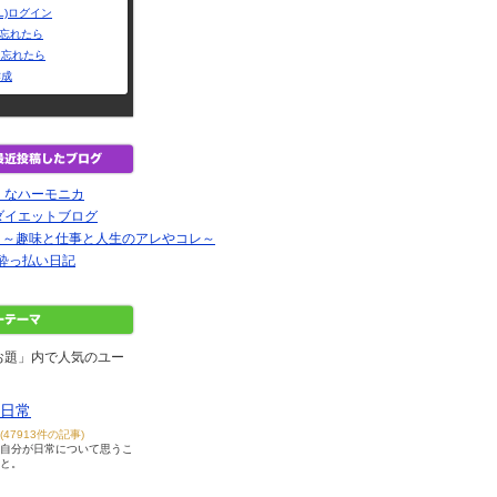
L)ログイン
Dを忘れたら
を忘れたら
作成
 なハーモニカ
ダイエットブログ
Nurse ～趣味と仕事と人生のアレやコレ～
酔っ払い日記
お題」内で人気のユー
日常
(47913件の記事)
自分が日常について思うこ
と。