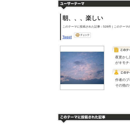
朝、、、楽しい
このテーマに投稿された記事：528件 | このテーマの
Tweet
夜更かし
がキモチ
作者のブ
その他の