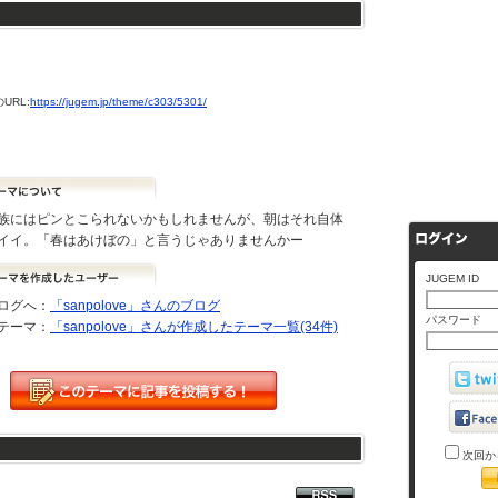
URL:
https://jugem.jp/theme/c303/5301/
族にはピンとこられないかもしれませんが、朝はそれ自体
イイ。「春はあけぼの」と言うじゃありませんかー
JUGEM ID
ログへ：
「sanpolove」さんのブログ
パスワード
テーマ：
「sanpolove」さんが作成したテーマ一覧(34件)
次回か