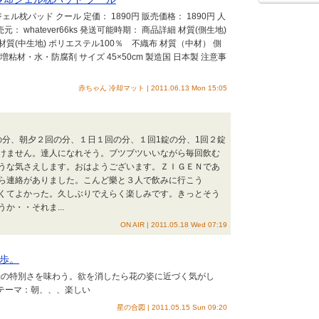
枕パッド クール 定価： 1890円 販売価格： 1890円 人
 whatever66ks 発送可能時期： 商品詳細 材質(側生地)
材質(中生地) ポリエステル100％ 不織布 材質（中材） 側
材・水・防腐剤 サイズ 45×50cm 製造国 日本製 注意事
赤ちゃん 冷却マット | 2011.06.13 Mon 15:05
の分、朝夕２回の分、１日１回の分、１回1錠の分、1回２錠
けません。達人になれそう。ブツブツいいながら毎回飲む
うな気さえします。おはようございます。ＺＩＧＥＮであ
ら連絡がありました。こんど樂と３人で飲みに行こう
くてよかった。久しぶりでえらく楽しみです。きっとそう
か・・それま...
ON AIR | 2011.05.18 Wed 07:19
歩。
光の特別さを味わう。欲を消したら花の姿に近づく気がし
Mテーマ：朝、、、楽しい
星の合図 | 2011.05.15 Sun 09:20