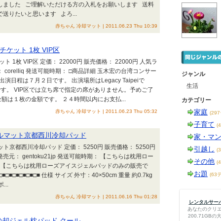
しました ご理解いただける方の入札をお願いします 送料
送りたいと思います よろ...
赤ちゃん 冷却マット | 2011.06.23 Thu 10:39
チケット 1枚 VIP区
 1枚 VIP区 定価： 22000円 販売価格： 22000円 人気ラ
corelliq 発送可能時期： □商品詳細 玉木宏の台湾コンサー
ジャンル
演日程は７月２日です。 出演場所はLegacy Taipeiで
生活
です。 VIP区では立ち席で指定の席がありません。予めご了
額は１枚の金額です。 ２４時間以内にお支払...
カテゴリー
家庭
赤ちゃん 冷却マット | 2011.06.23 Thu 05:32
(29
子育て
(
ェルマット京都西川冷却パッド
家・マ
京都西川冷却パッド 定価： 5250円 販売価格： 5250円
引越し
(
元： gentoku21jp 発送可能時期： 【こちらは枕用ロー
その他
(
 【こちらは枕用ローズアイスジェルパッドのみの販売で
お題
■□■□■□■□■□■□■ 仕様 サイズ 外寸：40×50cm 重量 約0.7kg
(63
..
赤ちゃん 冷却マット | 2011.06.16 Thu 01:28
レンタルサーバー
あなたのクリ
200.71G
冷却ジェル枕パッド クール