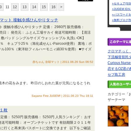
»セキュア(SS
0
11
12
13
14
15
16
>
»JUGEM I
»パスワード
却マット 接触冷感ひんやりタッチ
»無料ブログ
ト 接触冷感ひんやりタッチ 定価： 2980円 販売価格：
発売日： 発売元： ふとん工場サカイ 発送可能時期： 【清涼
ツ 敷パッド シングルサイズ ウォッシャブル 丸洗いOK】
％ キュプラ25％（旭化成せんいPaircool使用） 裏地：ポ
テル100％（東洋紡フィルハーモニィ綿30％使用） ■サイズ
クロマチっく
下流極貧貧民
赤ちゃん 冷却マット | 2011.06.26 Sun 06:52
Curious 
恋するOZ君の
セブ島工房
て植木の花をみます。 昨日のしおれた葉が元気になるとうれ
カテゴリー「
Sayano First JUGEM! | 2011.06.23 Thu 18:11
ザーテーマ
１枚
価： 5250円 販売価格： 5250円 人気ランキング： おす
03 発送可能時期： オープンチケットです 有効期限２０１１年
Rに行くと再来演パスポートに交換できます 以下をご確認