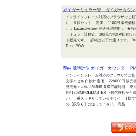
ガイガーミュラー管 ガイガーカウ
インラインフレーム対応のブラウザでご覧
に ５個セット 定価： 1100円 販売価格
元： kazuroxyshow 発送可能時期
ーミュラー計数管、(β線及びγ線対応)ロ
ト販売です。 詳細は以下の通りです。 Russian Geig
Dose POW...
即納 腕時計型 ガイガーカウンター PM
インラインフレーム対応のブラウザでご覧下さ
文字ベゼル 白秒針 定価： 220000円 販
発売元： akira454545 発送可能時期
PM1208MPOLIMASTER 正規代理店
が、一番スッキリしているホワイト仕様で
の【段取り】に従って下さい。 商品...