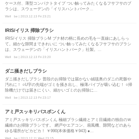
ケース付、薄型コンパクトタイプ つい触ってみたくなるフサフサのブ
ラシは、スウェーデンの「イリスハントバーク...
Well be | 2013.12.13 Fri 23:21
IRIS/イリス 掃除ブラシ
IRIS/イリス 掃除ブラシM ブナ材の柄に長めの毛を一直線にあしらっ
て。細かな隙間まできれいに つい触ってみたくなるフサフサのブラシ
は、スウェーデンの「イリスハントバーク」社製。...
Well be | 2013.12.13 Fri 23:20
ダニ掻きだしブラシ
ダニ掻きだしブラシ 普段のお掃除では届かない絨毯奥のダニの死骸や
汚れに！ ○U字の先端がゴミを掻き出し、極薄パイプが吸い込む！ ○掃
除機だけでは届きにくい、細かいゴミのお掃除に...
Well be | 2013.12.13 Fri 23:17
アミ戸スッキリバスボンくん
アミ戸スッキリバスボンくん 極細ブラシ繊維とアミ目繊維の独自のＷ
繊維のお掃除ブラシです。 網戸やエアコン、扇風機、隙間などのあら
ゆる場所がピカピカ！ ￥990(本体価格￥943) ●...
Well be | 2013.12.11 Wed 23:15