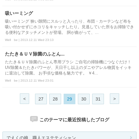
吸いーミング
吸いーミング 狭い隙間にスルッと入ったり、布団・カーテンなど布を
吸い付かせずにホコリをキャッチしたり。見逃していた所をお掃除でき
る便利なアタッチメントが登場。 胴が曲がって、...
Well be | 2013.12.11 Wed 23:13
たたき＆ＵＶ除菌のふとん...
たたき＆ＵＶ除菌のふとん専用ブラシ ご自宅の掃除機につなぐだけ！
UV除菌＆たたきパワーが、天日干し以上のダニやアレル物質をイッキ
に退治して除菌。 お手頃な価格も魅力です。 ￥4...
Well be | 2013.12.11 Wed 23:01
<
>
27
28
29
30
31
このテーマに最近投稿したブログ
でえくの娘 職人エステティシャン...