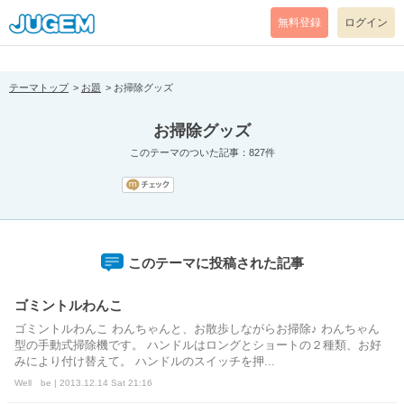
[pear_error: message="Success" code=0 mode=return level=notice
prefix="" info=""]
無料登録
ログイン
テーマトップ
お題
お掃除グッズ
お掃除グッズ
このテーマのついた記事：827件
このテーマに投稿された記事
ゴミントルわんこ
ゴミントルわんこ わんちゃんと、お散歩しながらお掃除♪ わんちゃん
型の手動式掃除機です。 ハンドルはロングとショートの２種類、お好
みにより付け替えて。 ハンドルのスイッチを押...
Well be | 2013.12.14 Sat 21:16