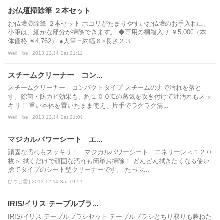
お仏壇掃除筆 ２本セット
お仏壇掃除筆 ２本セット ホコリがたまりやすいお仏壇のお手入れに。
小筆は、細かな部分が掃除できます。 ◆専用の桐箱入り ￥5,000（本
体価格 ￥4,762） ●大筆＝約幅６×長さ２３...
Well be | 2013.12.14 Sat 21:11
スチームクリーナー コン...
スチームクリーナー コンパクトタイプ スチームの力で汚れを落と
す。除菌・防カビ効果も。約１００℃の蒸気を吹き付けて油汚れもスッ
キリ！ 重い本体を置いたまま使え、片手でラクラク清...
Well be | 2013.12.14 Sat 21:09
マジカルパワーシート エ...
頑固な汚れもスッキリ！ マジカルパワーシート エネリーン＜１２０
枚＞ 拭くだけで頑固な汚れも簡単お掃除！ どんどん拭きたくなる使い
捨てタイプのシート型クリーナーです。 たっぷ...
ひつじ雲 | 2013.12.14 Sat 19:51
IRIS/イリス テーブルブラ...
IRIS/イリス テーブルブラシセット テーブルブラシとちり取りも兼ねた