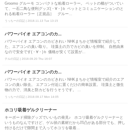
Groomo グルーモ コンパクトな粘着ローラー。 ペットの櫛がついてい
て、一石二鳥な便利グッズ(・∀・)ｂ ペットとコミュニケーションのと
れる粘着ローラー［正規品］ グルー...
うっちーの日記 | 2018.11.13 Tue 13:15
パワーバイオ エアコンのカ...
パワーバイオ エアコンのカビきれい NHKまちかど情報室で紹介して
た、エアコンの臭い取り。 珪藻土の力でカビの臭いを抑制、 自然由来
なので安全です(・∀・)ｂ 価格が安くて設置が...
テルの日記 | 2018.09.20 Thu 16:07
パワーバイオ エアコンのカ...
パワーバイオ エアコンのカビきれい NHKまちかど情報室で紹介のエア
コンの臭い除去。 エアコン付近に置くだけの簡単設置。 珪藻土と微生
物の力で、消臭と防カビを行うそうです。 ...
うっちーの日記 | 2018.09.17 Mon 14:05
ホコリ吸着ゲルクリーナー
キーボード掃除グッズでいいもの発見♪ ホコリ吸着ゲルクリーナーと
いうものなんですけど、ゲル状の素材だから凹凸がある部分でも、押し
付けるだけで隙間まで入ってホコリを吸着...