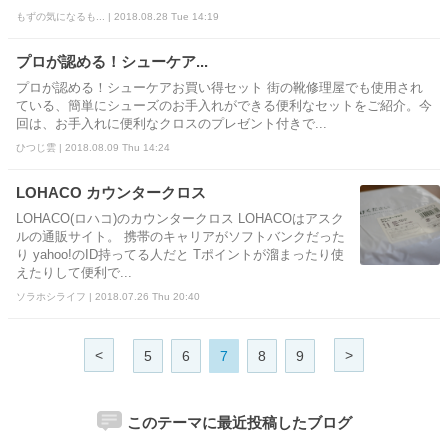
もずの気になるも... | 2018.08.28 Tue 14:19
プロが認める！シューケア...
プロが認める！シューケアお買い得セット 街の靴修理屋でも使用され
ている、簡単にシューズのお手入れができる便利なセットをご紹介。今
回は、お手入れに便利なクロスのプレゼント付きで...
ひつじ雲 | 2018.08.09 Thu 14:24
LOHACO カウンタークロス
LOHACO(ロハコ)のカウンタークロス LOHACOはアスク
ルの通販サイト。 携帯のキャリアがソフトバンクだった
り yahoo!のID持ってる人だと Tポイントが溜まったり使
えたりして便利で...
ソラホシライフ | 2018.07.26 Thu 20:40
<
>
5
6
7
8
9
このテーマに最近投稿したブログ