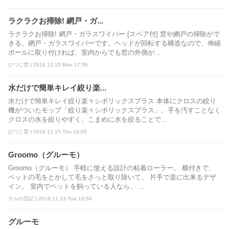
ラクラクお掃除! 網戸・ガ...
ラクラクお掃除! 網戸・ガラスワイパー [スペア付] 窓や網戸の掃除がで
きる、網戸・ガラスワイパーです。ヘッドが回転する構造なので、伸縮
ポールに取り付ければ、室内からでも窓の外側が...
ひつじ雲 | 2018.12.10 Mon 17:56
水だけで簡単キレイ絞り楽...
水だけで簡単キレイ絞り楽々シボリックスプラス 本体にクロスの絞り
機がついたモップ「絞り楽々シボリックスプラス」。手を汚すことなく
クロスの水を絞りやすく、こまめに水を絞ることで...
ひつじ雲 | 2018.11.15 Thu 14:05
Groomo（グルーモ）
Groomo（グルーモ） 手軽に使える設計の粘着ローラー。 櫛付きで、
ペットの毛をとかして毛をさっと取り除いて、 片手で楽に出来るデザ
イン。 室内でペットを飼っている人なら、 ...
テルの日記 | 2018.11.13 Tue 13:56
グルーモ