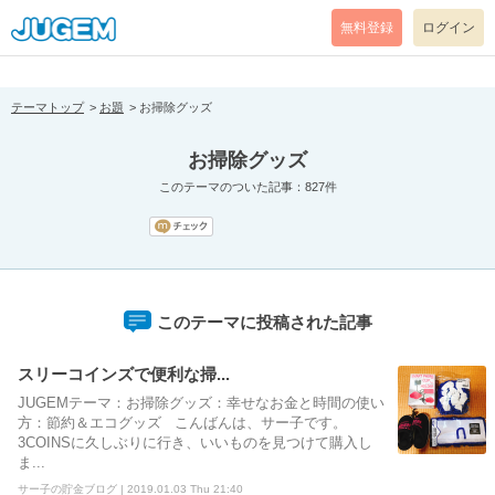
[pear_error: message="Success" code=0 mode=return level=notice
prefix="" info=""]
無料登録
ログイン
テーマトップ
お題
お掃除グッズ
お掃除グッズ
このテーマのついた記事：827件
このテーマに投稿された記事
スリーコインズで便利な掃...
JUGEMテーマ：お掃除グッズ：幸せなお金と時間の使い
方：節約＆エコグッズ こんばんは、サー子です。
3COINSに久しぶりに行き、いいものを見つけて購入し
ま...
サー子の貯金ブログ | 2019.01.03 Thu 21:40