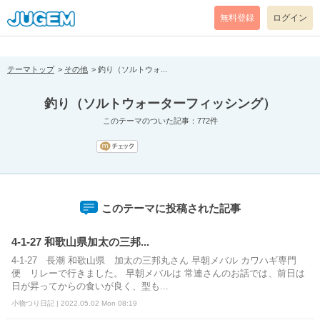
[pear_error: message="Success" code=0 mode=return level=notice
prefix="" info=""]
無料登録
ログイン
テーマトップ
その他
釣り（ソルトウォ...
釣り（ソルトウォーターフィッシング）
このテーマのついた記事：772件
このテーマに投稿された記事
4-1-27 和歌山県加太の三邦...
4-1-27 長潮 和歌山県 加太の三邦丸さん 早朝メバル カワハギ専門
便 リレーで行きました。 早朝メバルは 常連さんのお話では、前日は
日が昇ってからの食いが良く、型も...
小物つり日記 | 2022.05.02 Mon 08:19