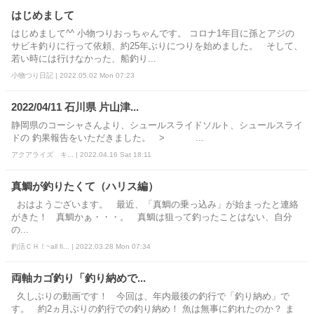
はじめまして
はじめまして^^ 小物つりおっちゃんです。 コロナ1年目に孫とアジの
サビキ釣りに行って依頼、約25年ぶりにつりを始めました。 そして、
若い時には行けなかった、船釣り...
小物つり日記 | 2022.05.02 Mon 07:23
2022/04/11 石川県 片山津...
静岡県のコーシャさんより、シュールスライドソルト、シュールスライ
ドの 釣果報告をいただきました。 > ...
アクアライズ キ... | 2022.04.16 Sat 18:11
真鯛が釣りたくて（ハリス編）
おはようございます。 最近、「真鯛の乗っ込み」が始まったと連絡
がきた！ 真鯛かぁ・・・。 真鯛は狙って釣ったことはない、自分
の...
釣活ＣＨ！~all fi... | 2022.03.28 Mon 07:34
両軸カゴ釣り「釣り納めで...
久しぶりの動画です！ 今回は、年内最後の釣行で「釣り納め」で
す。 約2ヵ月ぶりの釣行での釣り納め！ 魚は無事に釣れたのか？ ま