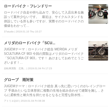
ロードバイク・フレンドリー
ロードバイク自走や持ち込みで、安心して入店出来る施
設って案外少ないです。 最近は、サイクルスタンドを
併設している所も多いですが、実際そのロードバイクの
価値をわかって...
37studio | 2019.01.10 Thu 10:27
メリダのロードバイク「SCU...
JUGEMテーマ：ロードバイク総合 MERIDA メリダ
SCULTURA CF 903 今回の買取はメリダのロードバイク
「SCULTURA CF 903」です！ あけましておめでとうご
ざいます！...
自転車買取 広島... | 2019.01.04 Fri 17:23
グローブ 雨対策
JUGEMテーマ：ロードバイク総合 真っ先に思いつくのがレイングロー
ブ 手袋みたいな立体形状に複数の生地を組み合わせて縫製を施し，さ
らに柔軟性と耐久性を持たせるとなると完璧な防水性...
アトリエQ10 | 2019.01.04 Fri 08:38