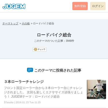
[pear_error: message="Success" code=0 mode=return level=notice
prefix="" info=""]
無料登録
ログイン
テーマトップ
その他
ロードバイク総合
ロードバイク総合
このテーマのついた記事：3948件
このテーマに投稿された記事
３本ローラーチャレンジ
フロント固定ローラー台から３本ローラー台にチャレン
ジされました。 次回も楽しくエクササイズ頑張りましょ
う！ JUGEMテーマ：ロードバイク総合
37studio | 2019.01.15 Tue 11:35