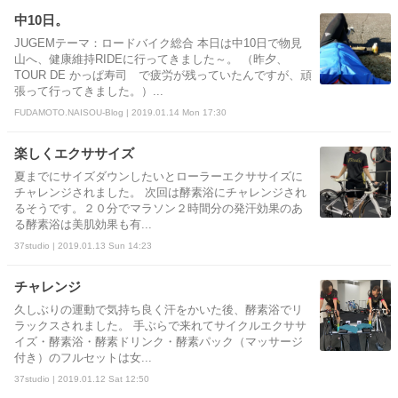
中10日。
JUGEMテーマ：ロードバイク総合 本日は中10日で物見
山へ、健康維持RIDEに行ってきました～。 （昨夕、
TOUR DE かっぱ寿司 で疲労が残っていたんですが、頑
張って行ってきました。）...
FUDAMOTO.NAISOU-Blog | 2019.01.14 Mon 17:30
楽しくエクササイズ
夏までにサイズダウンしたいとローラーエクササイズに
チャレンジされました。 次回は酵素浴にチャレンジされ
るそうです。２０分でマラソン２時間分の発汗効果のあ
る酵素浴は美肌効果も有...
37studio | 2019.01.13 Sun 14:23
チャレンジ
久しぶりの運動で気持ち良く汗をかいた後、酵素浴でリ
ラックスされました。 手ぶらで来れてサイクルエクササ
イズ・酵素浴・酵素ドリンク・酵素パック（マッサージ
付き）のフルセットは女...
37studio | 2019.01.12 Sat 12:50