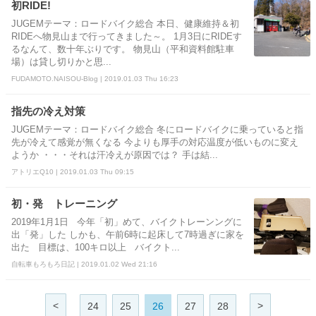
初RIDE!
JUGEMテーマ：ロードバイク総合 本日、健康維持＆初
RIDEへ物見山まで行ってきました～。 1月3日にRIDEす
るなんて、数十年ぶりです。 物見山（平和資料館駐車
場）は貸し切りかと思...
FUDAMOTO.NAISOU-Blog | 2019.01.03 Thu 16:23
指先の冷え対策
JUGEMテーマ：ロードバイク総合 冬にロードバイクに乗っていると指
先が冷えて感覚が無くなる 今よりも厚手の対応温度が低いものに変え
ようか ・・・それは汗冷えが原因では？ 手は結...
アトリエQ10 | 2019.01.03 Thu 09:15
初・発 トレーニング
2019年1月1日 今年「初」めて、バイクトレーンングに
出「発」した しかも、午前6時に起床して7時過ぎに家を
出た 目標は、100キロ以上 バイクト...
自転車もろもろ日記 | 2019.01.02 Wed 21:16
<
>
24
25
26
27
28