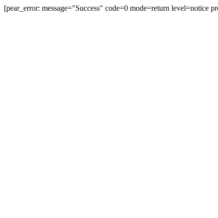
[pear_error: message="Success" code=0 mode=return level=notice
prefix="" info=""]
無料登録
ログイン
テーマトップ
その他
波乗り
波乗り
このテーマのついた記事：2199件
このテーマに投稿された記事
お盆期間中の営業のお知らせ
JUGEMテーマ：波乗り JUGEMテーマ：サーフィン
JUGEMテーマ：スノーボード お盆期間中の営業のお知ら
せ すでにお盆休みという方も多いはず。。。。。 フォロ
ーズではお盆期間...
follow'sフォロー... | 2015.08.08 Sat 21:57