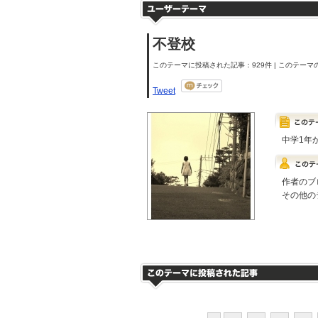
不登校
このテーマに投稿された記事：929件 | このテーマの
Tweet
中学1年
作者のブ
その他の