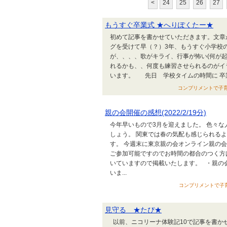
<
24
25
26
27
もうすぐ卒業式 ★へりぽくたー★
初めて記事を書かせていただきます。文章
グを受けて早（？）3年、もうすぐ小学校
が、、、、歌がキライ、行事が怖い(何が
れるかも、、何度も練習させられるのがイ
います。 先日 学校タイムの時間に 卒業式
コンプリメントで子育てす
親の会開催の感想(2022/2/19分)
今年早いもので3月を迎えました。 色々
しょう。 関東では春の気配も感じられる
す。 今週末に東京親の会オンライン親の
ご参加可能ですのでお時間の都合のつく方
いていますので掲載いたします。 ・親の
いま...
コンプリメントで子育てす
見守る ★たぴ★
以前、ニコリーナ体験記10で記事を書か