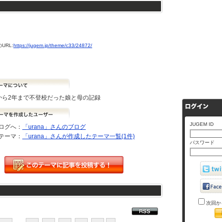
URL:
https://jugem.jp/theme/c33/24872/
から2年まで不登校だった娘と母の記録
JUGEM ID
ログへ：
「urana」さんのブログ
テーマ：
「urana」さんが作成したテーマ一覧(1件)
パスワード
次回か