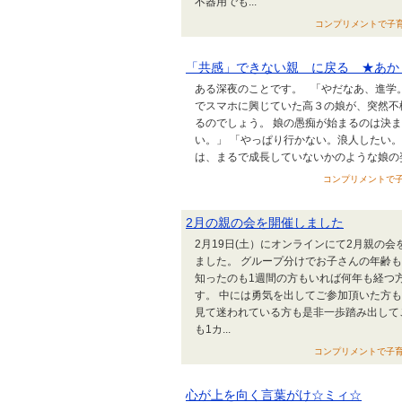
不器用でも...
コンプリメントで子育てす
「共感」できない親 に戻る ★あか
ある深夜のことです。 「やだなあ、進学
でスマホに興じていた高３の娘が、突然不
るのでしょう。 娘の愚痴が始まるのは決
い。」 「やっぱり行かない。浪人したい。
は、まるで成長していないかのような娘の姿
コンプリメントで子育て
2月の親の会を開催しました
2月19日(土）にオンラインにて2月親の
ました。 グループ分けでお子さんの年齢
知ったのも1週間の方もいれば何年も経つ
す。 中には勇気を出してご参加頂いた方
見て迷われている方も是非一歩踏み出してご
も1カ...
コンプリメントで子育てす
心が上を向く言葉がけ☆ミィ☆