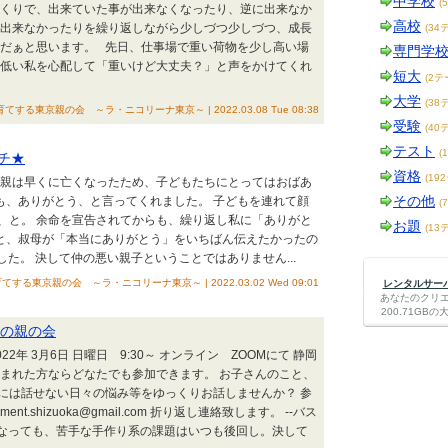
中学校
(
っくりで、出来ていた事が出来なくなったり、逆に出来なか
高校
り出来なかったりを繰り返しながら少しづつ少しづつ、成長
(34
のだぁと思います。 先日、仕事場で重い荷物を少し高い場
専門学
の低い私を心配して「重いけど大丈夫？」と声をかけてくれ
短大
(2テ
大学
(38
る東京親の会 ～ラ・ニコリーナ東京～ | 2022.03.08 Tue 08:38
受験
(40
テスト
(
チ★
資格
(19
両親は早くに亡くなったため、子どもたちにとってはおばあ
その他
も、ありがとう、と言ってくれました。 子どもを連れて顔
(
、と。 余命を宣告されてからも、繰り返し私に「ありがと
お題
(13
と、叔母が「本当にありがとう」をいちばん伝えたかったの
た。 決して仲の悪い親子ということではありません...
る東京親の会 ～ラ・ニコリーナ東京～ | 2022.03.02 Wed 09:01
レンタルサーバー
あなたのクリ
200.71G
地の親の会
年 3月6日 日曜日 9:30～ オンライン ZOOMにて 静岡
読まれた方ならどなたでも参加できます。 お子さんのこと、
には話せない日々の悩み等をゆっくりお話しませんか？ 参
t.shizuoka@gmail.com 折り返し連絡致します。 --バス
になっても、苦手な手作り系の課題はいつも後回し。決して