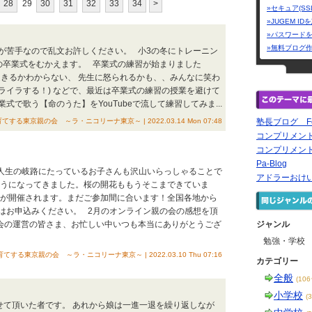
28
29
30
31
32
33
34
>
»セキュア(SS
»JUGEM I
»パスワード
»無料ブログ
が苦手なので乱文お許しください。 小3の冬にトレーニン
の卒業式をむかえます。 卒業式の練習が始まりました
起きるかわからない、 先生に怒られるかも、、みんなに笑わ
ライラする！) などで、最近は卒業式の練習の授業を避けて
で歌う【命のうた】をYouTubeで流して練習してみま...
る東京親の会 ～ラ・ニコリーナ東京～ | 2022.03.14 Mon 07:48
塾長ブログ For 
コンプリメント
コンプリメン
Pa-Blog
な人生の岐路にたっているお子さんも沢山いらっしゃることで
アドラーおけ
ようになってきました。桜の開花ももうそこまできていま
会が開催されます。まだご参加間に合います！全国各地から
はお申込みください。 2月のオンライン親の会の感想を頂
会の運営の皆さま、お忙しい中いつも本当にありがとうござ
ジャンル
勉強・学校
る東京親の会 ～ラ・ニコリーナ東京～ | 2022.03.10 Thu 07:16
カテゴリー
全般
(10
小学校
(
せて頂いた者です。 あれから娘は一進一退を繰り返しなが