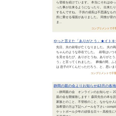
ら登校を続けています。 本当にそれはゆ
った事が出来るようになったり。 出来た
するんですね。 子供の成長は不思議なも
所に乗せる場面がありました。 同僚が背
ま...
コンプリメントで子育てす
やっと言えた「ありがとう」★イトキ
先日、夫の叔母が亡くなりました。 夫の
ちゃんのような存在でした。 叔母はいつ
を見せるたび、ありがとうね、ありがとう
う」と言ってくれました。 葬儀の間、ふ
は 息子のYくんだっただろう、と、思いまし
コンプリメントで子育てす
静岡の親の会よりお知らせ&3月の各
～静岡親の会 オンラインのお知らせ～ 2022
親の会を開催致します！ 森田先生の本を
家族とのこと、不登校のこと、なかなか人
加希望の方は下記へメールを下さい complimen
ケットボール少年の頑張る日々-- 高校生