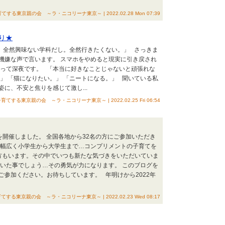
る東京親の会 ～ラ・ニコリーナ東京～ | 2022.02.28 Mon 07:39
り★
。全然興味ない学科だし。全然行きたくない。」 さっきま
機嫌な声で言います。 スマホをやめると現実に引き戻され
まって深夜です。 「本当に好きなことじゃないと頑張れな
」 「猫になりたい。」 「ニートになる。」 聞いている私
に、不安と焦りを感じて激し...
する東京親の会 ～ラ・ニコリーナ東京～ | 2022.02.25 Fri 06:54
会を開催しました。 全国各地から32名の方にご参加いただき
も幅広く小学生から大学生まで…コンプリメントの子育てを
方もいます。その中でいつも新たな気づきをいただいていま
もいた事でしょう…その勇気が力になります。 このブログを
参加ください。お待ちしています。 年明けから2022年
る東京親の会 ～ラ・ニコリーナ東京～ | 2022.02.23 Wed 08:17