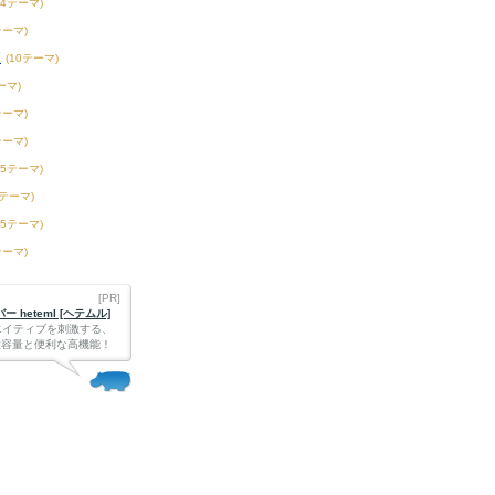
54テーマ)
テーマ)
校
(10テーマ)
ーマ)
テーマ)
テーマ)
15テーマ)
2テーマ)
75テーマ)
テーマ)
[PR]
 heteml [ヘテムル]
エイティブを刺激する、
Bの大容量と便利な高機能！