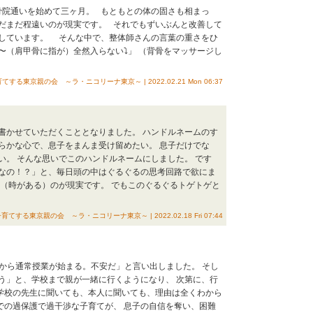
院通いを始めて三ヶ月。 もともとの体の固さも相まっ
だまだ程遠いのが現実です。 それでもずいぶんと改善して
しています。 そんな中で、整体師さんの言葉の重さをひ
〜（肩甲骨に指が）全然入らない⤵︎」 （背骨をマッサージし
る東京親の会 ～ラ・ニコリーナ東京～ | 2022.02.21 Mon 06:37
書かせていただくこととなりました。 ハンドルネームのす
らかな心で、息子をまんま受け留めたい。 息子だけでな
い。 そんな思いでこのハンドルネームにしました。 です
なの！？」と、毎日頭の中はぐるぐるの思考回路で欲にま
う（時がある）のが現実です。 でもこのぐるぐるトゲトゲと
する東京親の会 ～ラ・ニコリーナ東京～ | 2022.02.18 Fri 07:44
から通常授業が始まる。不安だ」と言い出しました。 そし
う」と、学校まで親が一緒に行くようになり、 次第に、行
学校の先生に聞いても、本人に聞いても、理由は全くわから
での過保護で過干渉な子育てが、 息子の自信を奪い、困難