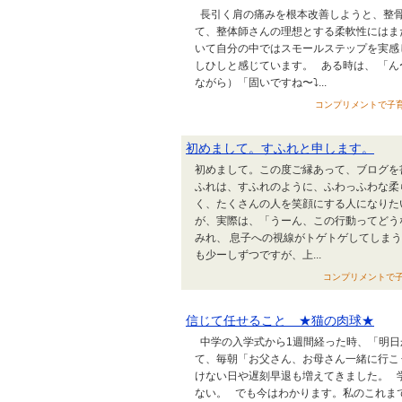
長引く肩の痛みを根本改善しようと、整骨
て、整体師さんの理想とする柔軟性にはま
いて自分の中ではスモールステップを実感
しひしと感じています。 ある時は、 「ん
ながら）「固いですね〜⤵...
コンプリメントで子育てす
初めまして。すふれと申します。
初めまして。この度ご縁あって、ブログを
ふれは、すふれのように、ふわっふわな柔
く、たくさんの人を笑顔にする人になりた
が、実際は、「うーん、この行動ってどう
みれ、 息子への視線がトゲトゲしてしま
も少ーしずつですが、上...
コンプリメントで子育て
信じて任せること ★猫の肉球★
中学の入学式から1週間経った時、「明日
て、毎朝「お父さん、お母さん一緒に行こ
けない日や遅刻早退も増えてきました。 
ない。 でも今はわかります。私のこれま