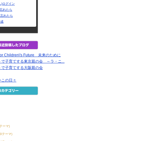
L)ログイン
Dを忘れたら
を忘れたら
作成
Children\'s Future 未来のために
で子育てする東京親の会 ～ラ・ニ...
トで子育てする大阪親の会
いこの日々
6テーマ)
30テーマ)