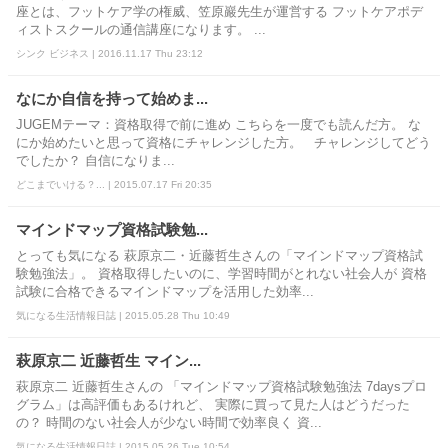
座とは、フットケア学の権威、笠原巖先生が運営する フットケアポデ
ィストスクールの通信講座になります。 ...
シンク ビジネス | 2016.11.17 Thu 23:12
なにか自信を持って始めま...
JUGEMテーマ：資格取得で前に進め こちらを一度でも読んだ方。 な
にか始めたいと思って資格にチャレンジした方。 チャレンジしてどう
でしたか？ 自信になりま...
どこまでいける？... | 2015.07.17 Fri 20:35
マインドマップ資格試験勉...
とっても気になる 萩原京二・近藤哲生さんの「マインドマップ資格試
験勉強法」。 資格取得したいのに、学習時間がとれない社会人が 資格
試験に合格できるマインドマップを活用した効率...
気になる生活情報日誌 | 2015.05.28 Thu 10:49
萩原京二 近藤哲生 マイン...
萩原京二 近藤哲生さんの 「マインドマップ資格試験勉強法 7daysプロ
グラム」は高評価もあるけれど、 実際に買って見た人はどうだった
の？ 時間のない社会人が少ない時間で効率良く 資...
気になる生活情報日誌 | 2015.05.26 Tue 10:54