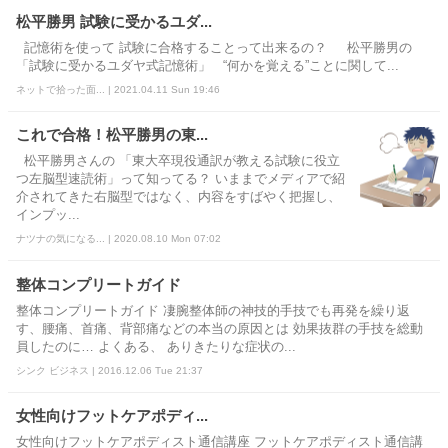
松平勝男 試験に受かるユダ...
記憶術を使って 試験に合格することって出来るの？ 松平勝男の
「試験に受かるユダヤ式記憶術」 “何かを覚える”ことに関して...
ネットで拾った面... | 2021.04.11 Sun 19:46
これで合格！松平勝男の東...
松平勝男さんの 「東大卒現役通訳が教える試験に役立
つ左脳型速読術」って知ってる？ いままでメディアで紹
介されてきた右脳型ではなく、内容をすばやく把握し、
インプッ...
ナツナの気になる... | 2020.08.10 Mon 07:02
整体コンプリートガイド
整体コンプリートガイド 凄腕整体師の神技的手技でも再発を繰り返
す、腰痛、首痛、背部痛などの本当の原因とは 効果抜群の手技を総動
員したのに… よくある、 ありきたりな症状の...
シンク ビジネス | 2016.12.06 Tue 21:37
女性向けフットケアポディ...
女性向けフットケアポディスト通信講座 フットケアポディスト通信講