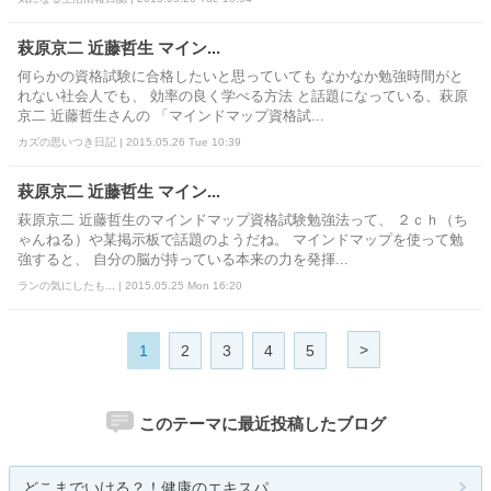
萩原京二 近藤哲生 マイン...
何らかの資格試験に合格したいと思っていても なかなか勉強時間がと
れない社会人でも、 効率の良く学べる方法 と話題になっている、萩原
京二 近藤哲生さんの 「マインドマップ資格試...
カズの思いつき日記 | 2015.05.26 Tue 10:39
萩原京二 近藤哲生 マイン...
萩原京二 近藤哲生のマインドマップ資格試験勉強法って、 ２ｃｈ（ち
ゃんねる）や某掲示板で話題のようだね。 マインドマップを使って勉
強すると、 自分の脳が持っている本来の力を発揮...
ランの気にしたも... | 2015.05.25 Mon 16:20
>
1
2
3
4
5
このテーマに最近投稿したブログ
どこまでいける？！健康のエキスパ...