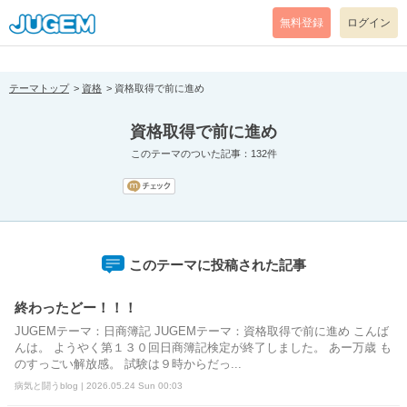
[pear_error: message="Success" code=0 mode=return level=notice
prefix="" info=""]
無料登録
ログイン
テーマトップ
資格
資格取得で前に進め
資格取得で前に進め
このテーマのついた記事：132件
このテーマに投稿された記事
終わったどー！！！
JUGEMテーマ：日商簿記 JUGEMテーマ：資格取得で前に進め こんば
んは。 ようやく第１３０回日商簿記検定が終了しました。 あー万歳 も
のすっごい解放感。 試験は９時からだっ...
病気と闘うblog | 2026.05.24 Sun 00:03