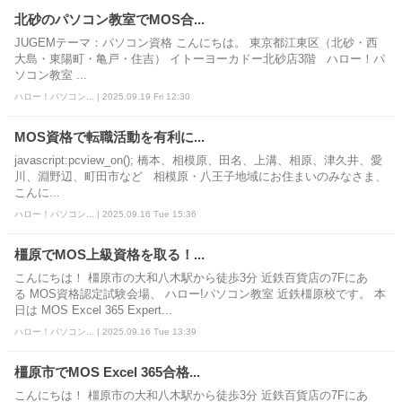
北砂のパソコン教室でMOS合...
JUGEMテーマ：パソコン資格 こんにちは。 東京都江東区（北砂・西
大島・東陽町・亀戸・住吉） イトーヨーカドー北砂店3階 ハロー！パ
ソコン教室 ...
ハロー！パソコン... | 2025.09.19 Fri 12:30
MOS資格で転職活動を有利に...
javascript:pcview_on(); 橋本、相模原、田名、上溝、相原、津久井、愛
川、淵野辺、町田市など 相模原・八王子地域にお住まいのみなさま、
こんに...
ハロー！パソコン... | 2025.09.16 Tue 15:36
橿原でMOS上級資格を取る！...
こんにちは！ 橿原市の大和八木駅から徒歩3分 近鉄百貨店の7Fにあ
る MOS資格認定試験会場、 ハロー!パソコン教室 近鉄橿原校です。 本
日は MOS Excel 365 Expert...
ハロー！パソコン... | 2025.09.16 Tue 13:39
橿原市でMOS Excel 365合格...
こんにちは！ 橿原市の大和八木駅から徒歩3分 近鉄百貨店の7Fにあ