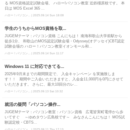
る MOS資格認定試験会場、 ハロー!パソコン教室 近鉄橿原校です。 本
日は MOS Excel 365 ...
ハロー！パソコン... | 2025.09.14 Sun 18:08
学生のうちからMOS資格を取...
JUGEMテーマ：パソコン資格 こんにちは！ 南海和歌山大学前駅から
徒歩1分、 和歌山のMOS認定試験会場・Odyssey(オデッセイ)CBT認定
試験会場の ハロー！パソコン教室イオンモール和...
ハロー！パソコン... | 2025.09.14 Sun 11:17
Windows 11 に対応できてる...
2025年9月末までの期間限定で、 入会キャンペーン を実施致しま
す！！ 期間中ご入会いただきますと、入会金11,000円を0円にさせて
いただきます。 さらに、最大10回分のレ...
ハロー！パソコン... | 2025.09.13 Sat 10:32
就活の疑問「パソコン操作...
JUGEMテーマ：パソコン教室：パソコン資格 広電皆実町電停から歩
いてすぐ ～ゆめタウン広島校です～ みなさんこんにちは！ MOS試
験認定校・CBTS...
ハロー！パソコン... | 2025.09.11 Thu 17:13