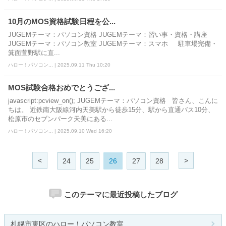
10月のMOS資格試験日程を公...
JUGEMテーマ：パソコン資格 JUGEMテーマ：習い事・資格・講座
JUGEMテーマ：パソコン教室 JUGEMテーマ：スマホ 駐車場完備・
箕面萱野駅に直...
ハロー！パソコン... | 2025.09.11 Thu 10:20
MOS試験合格おめでとうござ...
javascript:pcview_on(); JUGEMテーマ：パソコン資格 皆さん、こんに
ちは。 近鉄南大阪線河内天美駅から徒歩15分、駅から直通バス10分、
松原市のセブンパーク天美にある...
ハロー！パソコン... | 2025.09.10 Wed 16:20
<
>
24
25
26
27
28
このテーマに最近投稿したブログ
札幌市東区のハロー！パソコン教室...