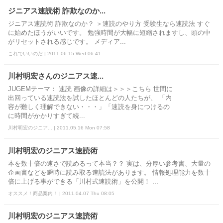
ジニアス速読術 詐欺なのか...
ジニアス速読術 詐欺なのか？ ＞速読のやり方 受験生なら速読法 すぐ
に始めたほうがいいです。 勉強時間が大幅に短縮されますし、頭の中
がリセットされる感じです。 メディア...
これでいいのだ | 2011.06.15 Wed 06:41
川村明宏さんのジニアス速...
JUGEMテーマ： 速読 画像の詳細は＞＞＞こちら 世間に
出回っている速読法を試したほとんどの人たちが、 「内
容が難しく理解できない・・・」「速読を身につけるの
に時間がかかりすぎて続...
川村明宏のジニア... | 2011.05.16 Mon 07:58
川村明宏のジニアス速読術
本を数十倍の速さで読めるって本当？？ 実は、分厚い参考書、大量の
企画書などを瞬時に読み取る速読法があります。 情報処理能力を数十
倍に上げる事ができる「川村式速読術」を公開！ ...
オススメ！商品案内！ | 2011.04.07 Thu 08:05
川村明宏のジニアス速読術