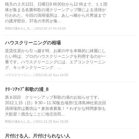
晴天の２月12日、日曜日9 時30分から12 時まで、１１団
体が集まる名勝和歌の浦クリーンアップ隊による清掃が
行われた。今回の清掃場所は、あしべ橋から片男波まで
の護岸部分。37名の市民が集...
和歌の浦みちしる... | 2012.02.17 Fri 13:20
ハウスクリーニングの相場
賃貸住居から引っ越す時、お家の中を本格的に綺麗にし
たい時は、プロのハウスクリーニングを利用するのが一
番です。ハウスクリーニングには、エアコンクリーニン
グ、キッチンクリーニング、...
ハウスクリーニン... | 2012.02.12 Sun 14:55
ｸﾘｰﾝｱｯﾌﾟ和歌の浦_8
第８回目 クリーンアップ和歌の浦のお知らせです。
2012,1,15（日）9:30～11:30集合場所/玉津島神社前次回
清掃場所は奠供山＊参加者募集！＊わずかな時間参加も
大歓迎！残念なことに地元住民...
和歌の浦みちしる... | 2011.12.25 Sun 15:58
片付ける人、片付けられない人