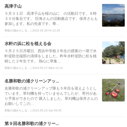
高津子山
５月３１日 高津子山を桜の山に の活動日です。９時
３０分集合です。 巨海さんの活動拠点です。保井さんも
参加します。私の先達です。尊...
和歌の浦みちしる... | 2015.05.29 Fri 12:25
水軒の浜に松を植える会
５月２５日月曜日、西浜中学校２年生の授業の一環で水
軒堤防北端部の清掃をしました。昨年水軒堤防に松を植
樹した２年生です。 熱心に草集...
和歌の浦みちしる... | 2015.05.27 Wed 12:12
名勝和歌の浦クリーンアッ...
名勝和歌の浦クリーンアップ隊も５年目を迎えようとし
ています。草刈機を持っていませんでしたが、寄付があ
り予算ができたので 購入しました。草刈機は保井さんの
お願いしてこの...
和歌の浦みちしる... | 2015.05.23 Sat 09:35
第９回名勝和歌の浦クリー...