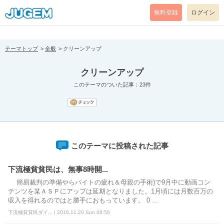
[pear_error: message="Success" code=0 mode=return level=notice
prefix="" info=""]
無料登録
ログイン
テーマトップ
全般
クリーンアップ
クリーンアップ
このテーマのついた記事：23件
このテーマに投稿された記事
下流極貧貧民は、無事8時開...
簡易裁判の準備やらバイトの疲れ＆母親の手術)で9月中に動画コン
テンツを某ＡＳＰにアップは延期となりました。1月頃には月数百万の
収入を得れるのではと勝手におもっています。 0 ...
下流極貧貧民ダイ... | 2016.11.20 Sun 08:56