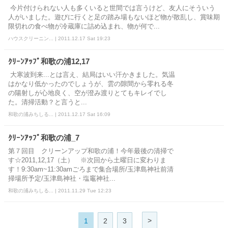
今片付けられない人も多くいると世間では言うけど、友人にそういう
人がいました。遊びに行くと足の踏み場もないほど物が散乱し、賞味期
限切れの食べ物が冷蔵庫に詰め込まれ、物が何で...
ハウスクリーニン... | 2011.12.17 Sat 19:23
ｸﾘｰﾝｱｯﾌﾟ和歌の浦12,17
大寒波到来...とは言え、結局はいい汗かきました。気温
はかなり低かったのでしょうが、雲の隙間から零れる冬
の陽射しが心地良く、空が澄み渡りとてもキレイでし
た。清掃活動？と言うと...
和歌の浦みちしる... | 2011.12.17 Sat 16:09
ｸﾘｰﾝｱｯﾌﾟ和歌の浦_7
第７回目 クリーンアップ和歌の浦！今年最後の清掃で
す☆2011,12,17（土） ※次回から土曜日に変わりま
す！9:30am~11:30amごろまで集合場所/玉津島神社前清
掃場所予定/玉津島神社・塩竈神社...
和歌の浦みちしる... | 2011.11.29 Tue 12:23
>
1
2
3