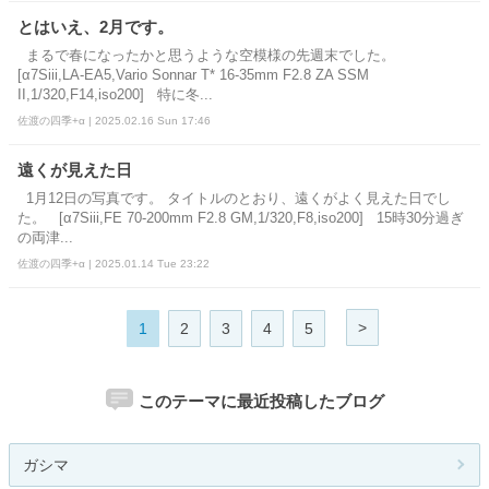
とはいえ、2月です。
まるで春になったかと思うような空模様の先週末でした。
[α7Siii,LA-EA5,Vario Sonnar T* 16-35mm F2.8 ZA SSM
II,1/320,F14,iso200] 特に冬...
佐渡の四季+α | 2025.02.16 Sun 17:46
遠くが見えた日
1月12日の写真です。 タイトルのとおり、遠くがよく見えた日でし
た。 [α7Siii,FE 70-200mm F2.8 GM,1/320,F8,iso200] 15時30分過ぎ
の両津...
佐渡の四季+α | 2025.01.14 Tue 23:22
>
1
2
3
4
5
このテーマに最近投稿したブログ
ガシマ