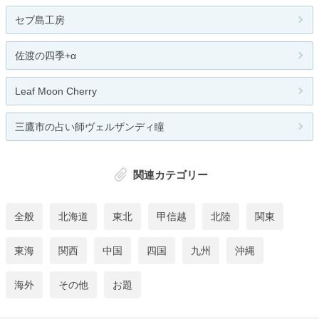
セブ島工房
佐渡の四季+α
Leaf Moon Cherry
三鷹市の占い師ヴェルザンディ瞳
関連カテゴリー
全般
北海道
東北
甲信越
北陸
関東
東海
関西
中国
四国
九州
沖縄
海外
その他
お題