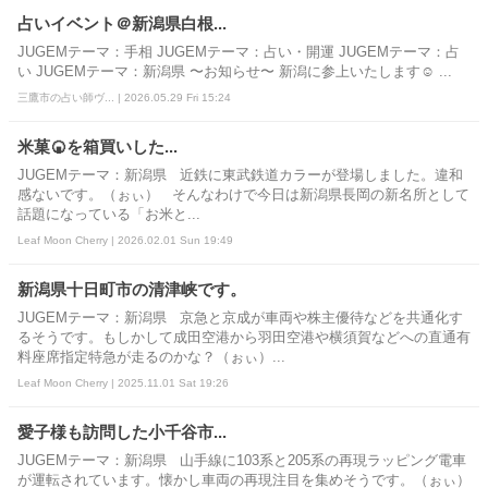
占いイベント＠新潟県白根...
JUGEMテーマ：手相 JUGEMテーマ：占い・開運 JUGEMテーマ：占
い JUGEMテーマ：新潟県 〜お知らせ〜 新潟に参上いたします☺️ ...
三鷹市の占い師ヴ... | 2026.05.29 Fri 15:24
米菓🍘を箱買いした...
JUGEMテーマ：新潟県 近鉄に東武鉄道カラーが登場しました。違和
感ないです。（ぉぃ） そんなわけで今日は新潟県長岡の新名所として
話題になっている「お米と...
Leaf Moon Cherry | 2026.02.01 Sun 19:49
新潟県十日町市の清津峡です。
JUGEMテーマ：新潟県 京急と京成が車両や株主優待などを共通化す
るそうです。もしかして成田空港から羽田空港や横須賀などへの直通有
料座席指定特急が走るのかな？（ぉぃ）...
Leaf Moon Cherry | 2025.11.01 Sat 19:26
愛子様も訪問した小千谷市...
JUGEMテーマ：新潟県 山手線に103系と205系の再現ラッピング電車
が運転されています。懐かし車両の再現注目を集めそうです。（ぉぃ）