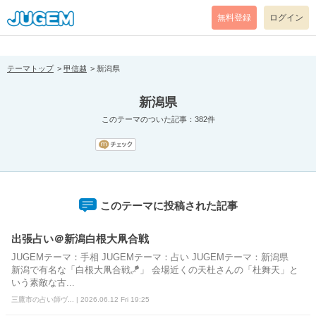
[pear_error: message="Success" code=0 mode=return level=notice
prefix="" info=""]
無料登録
ログイン
テーマトップ
甲信越
新潟県
新潟県
このテーマのついた記事：382件
このテーマに投稿された記事
出張占い＠新潟白根大凧合戦
JUGEMテーマ：手相 JUGEMテーマ：占い JUGEMテーマ：新潟県
新潟で有名な「白根大凧合戦🪁」 会場近くの天杜さんの「杜舞天」と
いう素敵な古...
三鷹市の占い師ヴ... | 2026.06.12 Fri 19:25