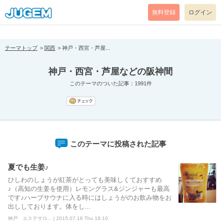
[pear_error: message="Success" code=0 mode=return level=notice
prefix="" info=""]
無料登録
ログイン
テーマトップ
関西
神戸・西宮・芦屋...
神戸・西宮・芦屋などの阪神間
このテーマのついた記事：1991件
このテーマに投稿された記事
夏でも生姜♪
ひしわのしょうが紅茶がとっても美味しくておすすめ
♪（高知の生姜を使用）レモングラス&ジンジャーも最高
です♪ハーブサウナに入る時にはしょうがのお飲み物をお
出ししております。体をし...
神戸 エステサロ... | 2015.07.16 Thu 16:10