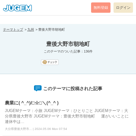
[pear_error: message="Success" code=0 mode=return level=notice
prefix="" info=""]
無料登録
ログイン
テーマトップ
九州
豊後大野市朝地町
豊後大野市朝地町
このテーマのついた記事：136件
このテーマに投稿された記事
農業に( ^_^)/□☆□＼(^_^ )
JUGEMテーマ：小旅 JUGEMテーマ：ひとりごと JUGEMテーマ：大
分県豊後大野市 JUGEMテーマ：豊後大野市朝地町 運がいいことに
連休中は...
大分県豊後大野市... | 2024.05.06 Mon 07:54