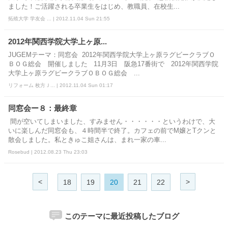
ました！ご活躍される卒業生をはじめ、教職員、在校生...
拓殖大学 学友会 ... | 2012.11.04 Sun 21:55
2012年関西学院大学上ヶ原...
JUGEMテーマ：同窓会 2012年関西学院大学上ヶ原ラグビークラブＯ
ＢＯＧ総会 開催しました 11月3日 阪急17番街で 2012年関西学院
大学上ヶ原ラグビークラブＯＢＯＧ総会 ...
リフォーム 枚方Ｊ... | 2012.11.04 Sun 01:17
同窓会ー８：最終章
間が空いてしまいました、すみません・・・・・・というわけで、大
いに楽しんだ同窓会も、４時間半で終了。カフェの前でM嬢とTクンと
散会しました。私ときゅこ姐さんは、まれ一家の車...
Rosebud | 2012.08.23 Thu 23:03
<
>
18
19
20
21
22
このテーマに最近投稿したブログ