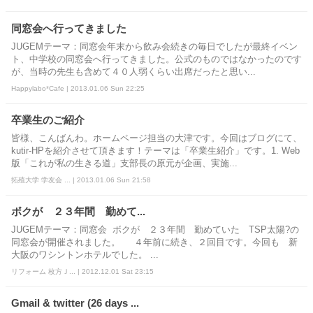
同窓会へ行ってきました
JUGEMテーマ：同窓会年末から飲み会続きの毎日でしたが最終イベン
ト、中学校の同窓会へ行ってきました。公式のものではなかったのです
が、当時の先生も含めて４０人弱くらい出席だったと思い...
Happylabo*Cafe | 2013.01.06 Sun 22:25
卒業生のご紹介
皆様、こんばんわ。ホームページ担当の大津です。今回はブログにて、
kutir-HPを紹介させて頂きます！テーマは「卒業生紹介」です。1. Web
版「これが私の生きる道」支部長の原元が企画、実施...
拓殖大学 学友会 ... | 2013.01.06 Sun 21:58
ボクが ２３年間 勤めて...
JUGEMテーマ：同窓会 ボクが ２３年間 勤めていた TSP太陽?の
同窓会が開催されました。 ４年前に続き、２回目です。今回も 新
大阪のワシントンホテルでした。 ...
リフォーム 枚方Ｊ... | 2012.12.01 Sat 23:15
Gmail & twitter (26 days ...