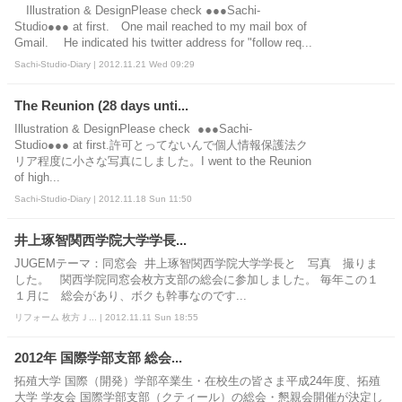
Illustration & DesignPlease check ●●●Sachi-
Studio●●● at first. One mail reached to my mail box of
Gmail. He indicated his twitter address for "follow req...
Sachi-Studio-Diary | 2012.11.21 Wed 09:29
The Reunion (28 days unti...
Illustration & DesignPlease check ●●●Sachi-
Studio●●● at first.許可とってないんで個人情報保護法ク
リア程度に小さな写真にしました。I went to the Reunion
of high...
Sachi-Studio-Diary | 2012.11.18 Sun 11:50
井上琢智関西学院大学学長...
JUGEMテーマ：同窓会 井上琢智関西学院大学学長と 写真 撮りま
した。 関西学院同窓会枚方支部の総会に参加しました。 毎年この１
１月に 総会があり、ボクも幹事なのです...
リフォーム 枚方Ｊ... | 2012.11.11 Sun 18:55
2012年 国際学部支部 総会...
拓殖大学 国際（開発）学部卒業生・在校生の皆さま平成24年度、拓殖
大学 学友会 国際学部支部（クティール）の総会・懇親会開催が決定し