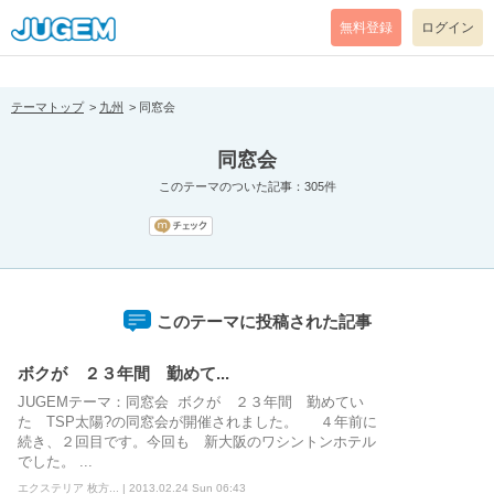
[pear_error: message="Success" code=0 mode=return level=notice
prefix="" info=""]
無料登録
ログイン
テーマトップ
九州
同窓会
同窓会
このテーマのついた記事：305件
このテーマに投稿された記事
ボクが ２３年間 勤めて...
JUGEMテーマ：同窓会 ボクが ２３年間 勤めてい
た TSP太陽?の同窓会が開催されました。 ４年前に
続き、２回目です。今回も 新大阪のワシントンホテル
でした。 ...
エクステリア 枚方... | 2013.02.24 Sun 06:43