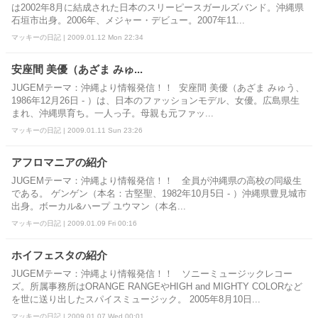
は2002年8月に結成された日本のスリーピースガールズバンド。沖縄県
石垣市出身。2006年、メジャー・デビュー。2007年11...
マッキーの日記 | 2009.01.12 Mon 22:34
安座間 美優（あざま みゅ...
JUGEMテーマ：沖縄より情報発信！！ 安座間 美優（あざま みゅう、
1986年12月26日 - ）は、日本のファッションモデル、女優。広島県生
まれ、沖縄県育ち。一人っ子。母親も元ファッ...
マッキーの日記 | 2009.01.11 Sun 23:26
アフロマニアの紹介
JUGEMテーマ：沖縄より情報発信！！ 全員が沖縄県の高校の同級生
である。 ゲンゲン（本名：古堅聖、1982年10月5日 - ）沖縄県豊見城市
出身。ボーカル&ハープ ユウマン（本名...
マッキーの日記 | 2009.01.09 Fri 00:16
ホイフェスタの紹介
JUGEMテーマ：沖縄より情報発信！！ ソニーミュージックレコー
ズ。所属事務所はORANGE RANGEやHIGH and MIGHTY COLORなど
を世に送り出したスパイスミュージック。 2005年8月10日...
マッキーの日記 | 2009.01.07 Wed 00:01