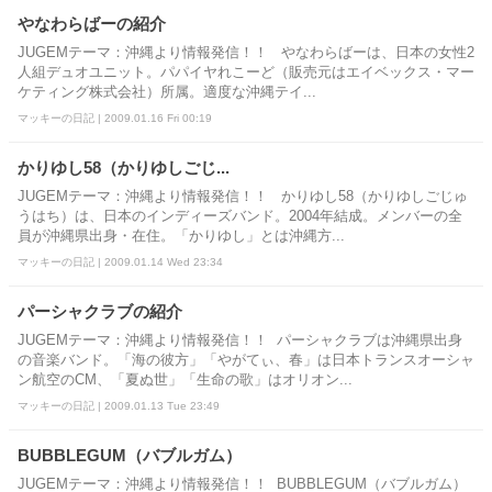
やなわらばーの紹介
JUGEMテーマ：沖縄より情報発信！！ やなわらばーは、日本の女性2
人組デュオユニット。パパイヤれこーど（販売元はエイベックス・マー
ケティング株式会社）所属。適度な沖縄テイ...
マッキーの日記 | 2009.01.16 Fri 00:19
かりゆし58（かりゆしごじ...
JUGEMテーマ：沖縄より情報発信！！ かりゆし58（かりゆしごじゅ
うはち）は、日本のインディーズバンド。2004年結成。メンバーの全
員が沖縄県出身・在住。「かりゆし」とは沖縄方...
マッキーの日記 | 2009.01.14 Wed 23:34
パーシャクラブの紹介
JUGEMテーマ：沖縄より情報発信！！ パーシャクラブは沖縄県出身
の音楽バンド。「海の彼方」「やがてぃ、春」は日本トランスオーシャ
ン航空のCM、「夏ぬ世」「生命の歌」はオリオン...
マッキーの日記 | 2009.01.13 Tue 23:49
BUBBLEGUM（バブルガム）
JUGEMテーマ：沖縄より情報発信！！ BUBBLEGUM（バブルガム）