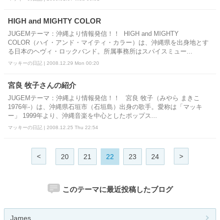
HIGH and MIGHTY COLOR
JUGEMテーマ：沖縄より情報発信！！ HIGH and MIGHTY
COLOR（ハイ・アンド・マイティ・カラー）は、沖縄県を出身地とす
る日本のヘヴィ・ロックバンド。所属事務所はスパイスミュー...
マッキーの日記 | 2008.12.29 Mon 00:20
宮良 牧子さんの紹介
JUGEMテーマ：沖縄より情報発信！！ 宮良 牧子（みやら まきこ
1976年-）は、沖縄県石垣市（石垣島）出身の歌手。愛称は「マッキ
ー」 1999年より、沖縄音楽を中心としたポップス...
マッキーの日記 | 2008.12.25 Thu 22:54
<
>
20
21
22
23
24
このテーマに最近投稿したブログ
James