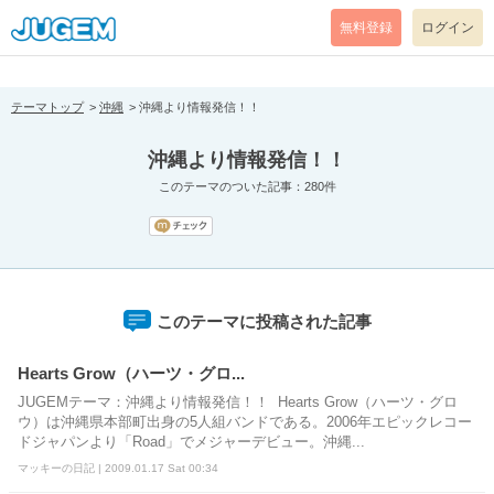
[pear_error: message="Success" code=0 mode=return level=notice
prefix="" info=""]
無料登録
ログイン
テーマトップ
沖縄
沖縄より情報発信！！
沖縄より情報発信！！
このテーマのついた記事：280件
このテーマに投稿された記事
Hearts Grow（ハーツ・グロ...
JUGEMテーマ：沖縄より情報発信！！ Hearts Grow（ハーツ・グロ
ウ）は沖縄県本部町出身の5人組バンドである。2006年エピックレコー
ドジャパンより「Road」でメジャーデビュー。沖縄...
マッキーの日記 | 2009.01.17 Sat 00:34