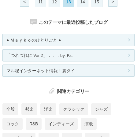
<
>
11
12
13
14
15
このテーマに最近投稿したブログ
● Ｍａｙｋｏのひとりごと ●
「つれづれに Ver.2」．．．by. Kr...
マル秘インターネット情報！裏タイ...
関連カテゴリー
全般
邦楽
洋楽
クラシック
ジャズ
ロック
R&B
インディーズ
演歌