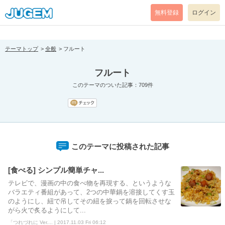
[pear_error: message="Success" code=0 mode=return level=notice
prefix="" info=""]
無料登録
ログイン
テーマトップ
全般
フルート
フルート
このテーマのついた記事：709件
このテーマに投稿された記事
[食べる] シンプル簡単チャ...
テレビで、漫画の中の食べ物を再現する、というような
バラエティ番組があって、2つの中華鍋を溶接してくす玉
のようにし、紐で吊してその紐を捩って鍋を回転させな
がら火で炙るようにして...
「つれづれに Ver.... | 2017.11.03 Fri 06:12