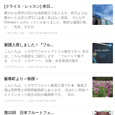
[クライス・レッスン] 本日...
爽やかな青空の広がる池袋東口であります。昨日よりは
暖かいとは言え20℃には遠く及ばない気温。 そんな中
Shintaroくんのレッスンがありました。晩秋な服装の私
に、「先生、さすが...
「つれづれに Ver.... | 2017.10.25 Wed 01:28
新譜入荷しました！『フル...
こんにちは、ミヤザワフルートアトリエ東京です☆ 本日
は、こちらの楽譜をご紹介します 『フルートで奏で
る ジャズ・メロディー』 出版：全音楽譜出版社 ...
ミヤザワフルート... | 2017.10.24 Tue 10:56
飯島町より～秋桜～
こんにちは、ミヤザワフルート飯島工場です★ 飯島工
場は長野県上伊那郡飯島町にあります。 住みたい田舎ベ
ストランキング総合10位の飯島町です。 本日...
ミヤザワフルート... | 2017.10.24 Tue 10:32
第22回 日本フルートフェ...