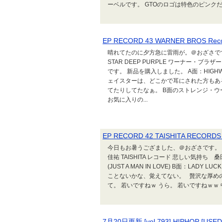
ーベルです。 GTOのロゴは特色のピンクだね
EP RECORD 43 WARNER BROS Rec
晴れてたのに夕方急に雷雨が。＠おざさです。 とい
STAR DEEP PURPLE ワーナー
です。 新品を購入しました。 A面：HIGHWAY 
ェイスターは、どこかで耳にされた方もあ
てたりしてたなぁ。 B面のストレンジ・ウ
お気に入りの...
EP RECORD 42 TAISHITA RE
今日もお暑うござました、＠おざさです。 とい
佳祐 TAISHITA レコード 悲しい気持
(JUST A MAN IN LOVE) B面：L
ことないかな、覚えてない。 贅沢な厚め
て。 若いですねｗ うら。 若いですねｗｗ 
7月20日更新 [vol,793] HIPHOP [US