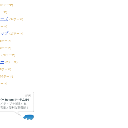
235テーマ)
テーマ)
ィーズ
(34テーマ)
テーマ)
ホップ
(17テーマ)
18テーマ)
20テーマ)
ス
(78テーマ)
リー
(2テーマ)
18テーマ)
109テーマ)
テーマ)
[PR]
 heteml [ヘテムル]
エイティブを刺激する、
Bの大容量と便利な高機能！