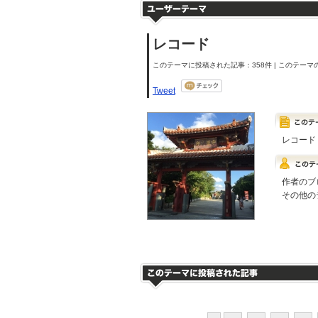
レコード
このテーマに投稿された記事：358件 | このテーマの
Tweet
レコード
作者のブ
その他の