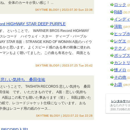
。 全体のカーキが良い感じ！ ...
ロック
(
SKYTIME BLOG!! | 2023.07.30 Sun 22:38
R&B
(31
インデ
ord HIGHWAY STAR DEEP PURPLE
演歌
(10
うことで。 WARNER BROS Record HIGHWAY
ヒップ
・ブラザースレコード ハイウェイ・スター ディープ・パープル
レゲエ
STAR B面：STRANGE KIND OF WOMAN A面のハイウ
(
るかと思います。 よくスピード感のある車の映像に使われ
テクノ
(
ーマンもよく聴いてました。この曲も有名かな。 両面とも
ポップ
カント
SKYTIME BLOG!! | 2023.07.25 Tue 20:42
懐メロ
(
その他
(
CORDS 悲しい気持ち 桑田佳祐
お題
(26
うことで。 TAISHITA RECORDS 悲しい気持ち 桑田
ち 桑田佳祐 です。 いただきものです。 A面：悲しい気持ち
ADY LUCK A面はこの私でも聴いた事あります（笑）。 B面は聴いた
レンタルサーバー
の紙で、レコードジャケット仕様になっています。 おも
あなたのクリ
中身はレコード用の紙のケース...
200.71G
SKYTIME BLOG!! | 2023.07.22 Sat 22:28
ED RECORD入荷]