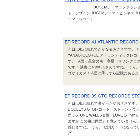
JUGEMテーマ：ファッション JUG
ト・デザイン JUGEMテーマ：ビジネス JU
ーマ：レコード
EP RECORD 41 ATLANTIC R
今日は概ね晴れてたかな＠おざさです。 という
YANAGI GEORGE アトランティック
す。 A面：星空の南十字星（サザンクロス）
です！ 演奏はJ-WALKさんですね。 うら。
ゴがイカス！ A面は薄っすら記憶にあるよう
EP RECORD 39 GTO RECORDS ST
今日は概ね晴れて暑かった＠おざさです。 というこ
DOOLEYS GTOレコード ストーン・
面：STONE WALLS B面：LOVE OF
ますが この曲は両面とも覚えていません。
感じますね。 うら。 歌詞カードになってい
グ...