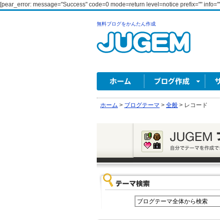
[pear_error: message="Success" code=0 mode=return level=notice prefix="" info=""
無料ブログをかんたん作成
ホーム
>
ブログテーマ
>
全般
>
レコード