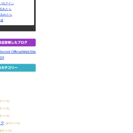
L)ログイン
Dを忘れたら
を忘れたら
作成
Record OfficialWebSite
G!!
1テーマ)
8テーマ)
1テーマ)
ック
(47テーマ)
19テーマ)