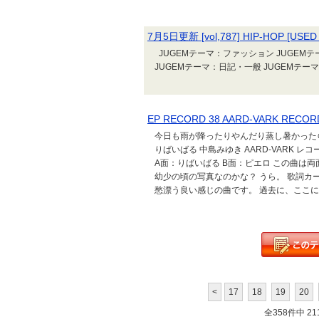
7月5日更新 [vol,787] HIP-HOP [US
JUGEMテーマ：ファッション JUGEMテ
JUGEMテーマ：日記・一般 JUGEMテー
EP RECORD 38 AARD-VARK R
今日も雨が降ったりやんだり蒸し暑かった＠お
りばいばる 中島みゆき AARD-VARK 
A面：りばいばる B面：ピエロ この曲は
幼少の頃の写真なのかな？ うら。 歌詞カ
愁漂う良い感じの曲です。 過去に、ここに音
<
17
18
19
20
全358件中 211