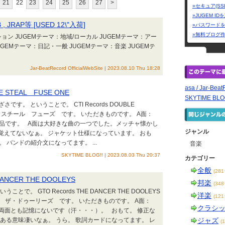
21
22
23
24
25
26
27
>
»セキュア(SS
»JUGEM I
 , JRAP等 [USED 12\"入荷]
»パスワード
»無料ブログ
GEMテーマ：地域/ローカル JUGEMテーマ：アー
GEMテーマ：日記・一般 JUGEMテーマ：音楽 JUGEMテ
Jar-BeatRecord OfficialWebSite | 2023.08.10 Thu 18:28
asa / Jar-Beat
LE STEAL FUSE ONE
SKYTIME BLO
。 ということで。 CTI Records DOUBLE
s ダブル・スチール フューズ です。 いただきものです。 A面：
DE 非売品です。 A面は大好きな曲の一つでした。メッチャ懐かし
ジャンル
覚えてないなぁ。 ジャケット仕様になっています。 おも
 バンドの紹介文になってます。 ...
音楽
SKYTIME BLOG!! | 2023.08.03 Thu 20:37
カテゴリー
全般
(28
 DANCER THE DOOLEYS
邦楽
(34
。 GTO Records THE DANCER THE DOOLEYS
洋楽
(12
 ザ・ドゥーリーズ です。 いただきものです。 A面：
クラシ
う〜ん、両面とも記憶にないです（汗・・・）。 おもて。 修正な
ある意味凄いなぁ。 うら。 歌詞カードになってます。 レ
ジャズ
(