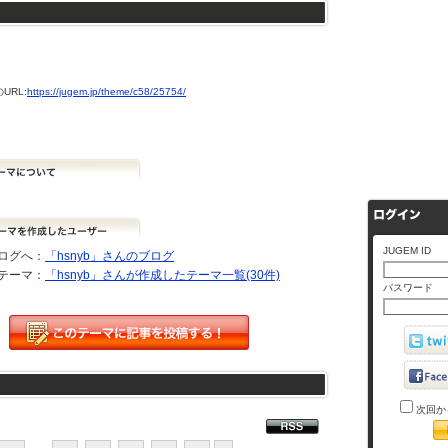
URL:
https://jugem.jp/theme/c58/25754/
JUGEM ID
ログへ：
「hsnyb」さんのブログ
テーマ：
「hsnyb」さんが作成したテーマ一覧(30件)
パスワード
次回か