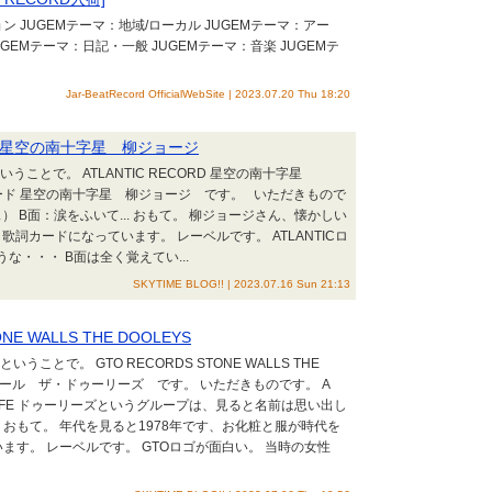
EMテーマ：地域/ローカル JUGEMテーマ：アー
GEMテーマ：日記・一般 JUGEMテーマ：音楽 JUGEMテ
Jar-BeatRecord OfficialWebSite | 2023.07.20 Thu 18:20
ECORD 星空の南十字星 柳ジョージ
ことで。 ATLANTIC RECORD 星空の南十字星
レコード 星空の南十字星 柳ジョージ です。 いただきもので
 B面：涙をふいて... おもて。 柳ジョージさん、懐かしい
 歌詞カードになっています。 レーベルです。 ATLANTICロ
な・・・ B面は全く覚えてい...
SKYTIME BLOG!! | 2023.07.16 Sun 21:13
ONE WALLS THE DOOLEYS
とで。 GTO RECORDS STONE WALLS THE
ウォール ザ・ドゥーリーズ です。 いただきものです。 A
 MY LIFE ドゥーリーズというグループは、見ると名前は思い出し
 おもて。 年代を見ると1978年です、お化粧と服が時代を
ます。 レーベルです。 GTOロゴが面白い。 当時の女性