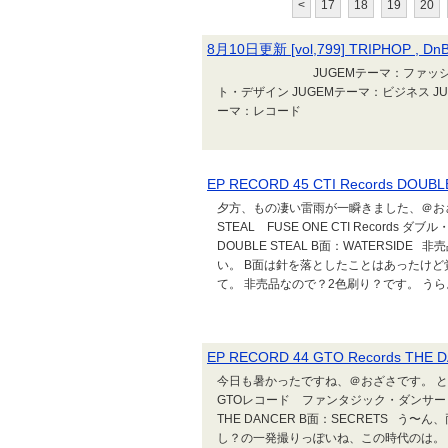
<
17
18
19
20
8月10日更新 [vol,799] TRIPHOP , DnB
JUGEMテーマ：ファッション JU
ト・デザイン JUGEMテーマ：ビジネス JU
ーマ：レコード
EP RECORD 45 CTI Records DOUB
夕方、もの凄い雷雨が一瞬きました、＠おざさです
STEAL FUSE ONE CTI Record
DOUBLE STEAL B面：WATERSI
い。 B面は針を落としたことはあったけど
て。 非売品なので？2色刷り？です。 うら。
EP RECORD 44 GTO Records THE
今日も暑かったですね、＠おざさです。 ということで
GTOレコード ファンタジック・ダンサー
THE DANCER B面：SECRETS 
し？の一発撮りっぽいね、この時代のは。 