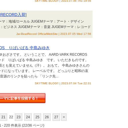
SKYTIME BLOG!! | 2023.07.06 Thu 19:56
ED RECORD入荷]
ーマ：地域/ローカル JUGEMテーマ：アート・デザイン
マ：ビジネス JUGEMテーマ：音楽 JUGEMテーマ：レコード
Jar-BeatRecord OfficialWebSite | 2023.07.05 Wed 17:56
ECORDS りばいばる 中島みゆき
ざさです。 ということで。 AARD-VARK RECORDS
レコード りばいばる 中島みゆき です。 いただきものです。
両面とも覚えていません（汗）。 おもて。 中島みゆきさんの
ードになっています。 レーベルです。 どっぷりと昭和の哀
源のリンクを貼ったら 「リンク先...
SKYTIME BLOG!! | 2023.07.04 Tue 22:31
21
22
23
24
25
26
27
>
 - 220 件表示 (22/36 ページ)