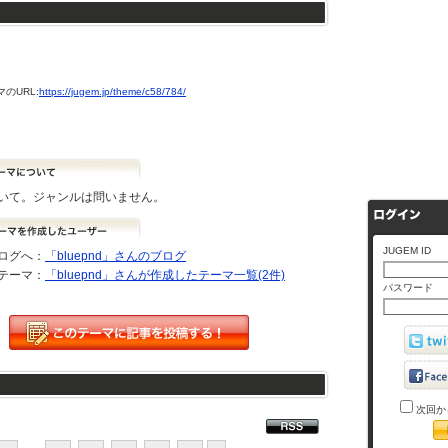
のURL:
https://jugem.jp/theme/c58/784/
いて。ジャンルは問いません。
JUGEM ID
ログへ：
「bluepnd」さんのブログ
テーマ：
「bluepnd」さんが作成したテーマ一覧(2件)
パスワード
次回か