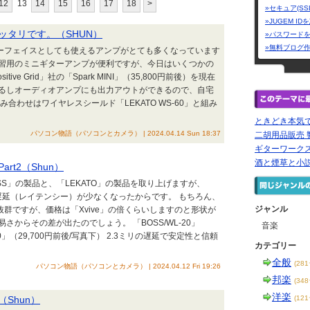
12
13
14
15
16
17
18
>
»セキュア(SS
»JUGEM I
ッタリです。（SHUN）
»パスワード
»無料ブログ
ターフェイスとしても使えるアンプがとても多くなっています
習用のミニギターアンプが便利ですが、今日はいくつかの
ve Grid」社の「Spark MINI」（35,800円前後）を現在
るしオーディオアンプにも出力アウトができるので、自宅
わせはワイヤレスシールド「LEKATO WS-60」と組み
ときどき本気
パソコン物語（パソコンとカメラ） | 2024.04.14 Sun 18:37
二胡用品販売 響
ギターワーク
酒と煙草と小
t2（Shun）
SS」の製品と、「LEKATO」の製品を取り上げますが、
り遅延（レイテンシー）が少なくなったからです。 もちろん、
ジャンル
抜群ですが、価格は「Xvive」の倍くらいしますのと形状が
からその差が出たのでしょう。 「BOSS/WL-20」
音楽
-50」（29,700円前後/写真下） 2.3ミリの遅延で安定性と信頼
カテゴリー
全般
(28
パソコン物語（パソコンとカメラ） | 2024.04.12 Fri 19:26
邦楽
(34
洋楽
Shun）
(12