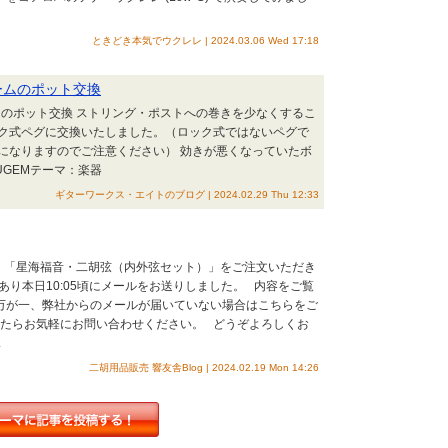
ときどき本気でウクレレ | 2024.03.06 Wed 17:18
リュームのポット交換
ュームのポット交換 ストリング・ポストへの巻きを少なくするこ
ク式ペグに交換いたしました。（ロック式ではないペグで
になりますのでご注意ください） 効きが悪くなっていたボ
UGEMテーマ：楽器
ギターワークス・エイトのブログ | 2024.02.29 Thu 12:33
2頃、「星海福音・二胡弦（内外弦セット）」をご注文いただき
あり本日10:05頃にメールをお送りしました。 内容をご覧
万が一、弊社からのメールが届いていない場合はこちらをご
したらお気軽にお問い合わせください。 どうぞよろしくお
.
二胡用品販売 響友舎Blog | 2024.02.19 Mon 14:26