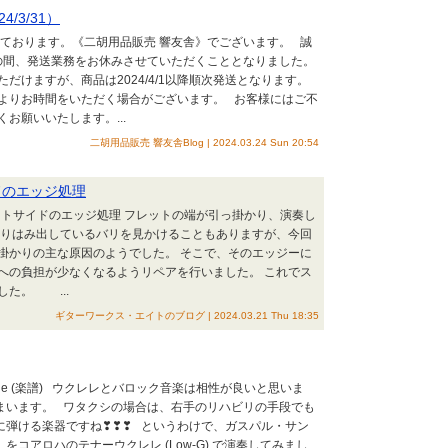
4/3/31）
っております。《二胡用品販売 響友舎》でございます。 誠
/3/31の間、発送業務をお休みさせていただくこととなりました。
だけますが、商品は2024/4/1以降順次発送となります。
よりお時間をいただく場合がございます。 お客様にはご不
お願いいたします。...
二胡用品販売 響友舎Blog | 2024.03.24 Sun 20:54
サイドのエッジ処理
ットサイドのエッジ処理 フレットの端が引っ掛かり、演奏し
よりはみ出しているバリを見かけることもありますが、今回
掛かりの主な原因のようでした。 そこで、そのエッジーに
への負担が少なくなるようリペアを行いました。 これでス
た。 ...
ギターワークス・エイトのブログ | 2024.03.21 Thu 18:35
kulele (楽譜) ウクレレとバロック音楽は相性が良いと思いま
まいます。 ワタクシの場合は、右手のリハビリの手段でも
に弾ける楽器ですね❣❣❣ というわけで、ガスパル・サン
lias)』をコアロハのテナーウクレレ (Low-G) で演奏してみまし