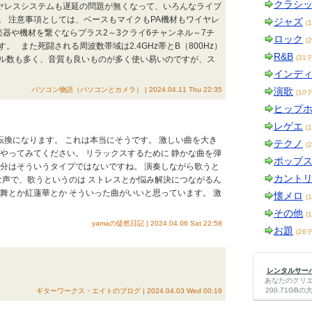
クラシ
イヤレスシステムも遅延の問題が無くなって、いろんなライブ
。 注意事項としては、ベースもマイクもPA機材もワイヤレ
ジャズ
(
器や機材を繋ぐならプラス2～3クライ6チャンネル～7チ
ロック
(
 また死闘される周波数帯域は2.4GHz帯とB（800Hz）
R&B
(31
ンネル数も多く、音質も良いものが多く使い易いのですが、ス
インデ
パソコン物語（パソコンとカメラ） | 2024.04.11 Thu 22:35
演歌
(10
ヒップ
レゲエ
(
分転換になります。 これは本当にそうです。 激しい曲を大き
テクノ
(
やってみてください。 リラックスするために 静かな曲を弾
ポップ
自分はそういうタイプではないですね。 演奏しながら歌うと
カント
な声で、歌うというのは ストレスとか悩み解決につながるん
舞とか紅蓮華とか そういった曲がいいと思っています。 激
懐メロ
(
その他
(
yamaの徒然日記 | 2024.04.06 Sat 22:58
お題
(26
レンタルサーバー
あなたのクリ
200.71G
ギターワークス・エイトのブログ | 2024.04.03 Wed 00:19