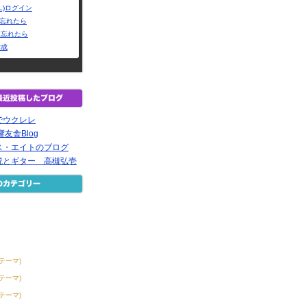
L)ログイン
Dを忘れたら
を忘れたら
作成
でウクレレ
友舎Blog
ス・エイトのブログ
説とギター 高槻弘壱
1テーマ)
8テーマ)
1テーマ)