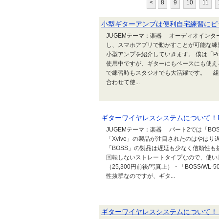
<
8
9
10
11
小型ギターアンプは便利自宅練習にピ
JUGEMテーマ：楽器 オーディオイン
し、スマホアプリで動かすことが可能な練
小型アンプを紹介していきます。 僕は「Positi
使用中ですが、ギターにもベースにも使え
で練習時もスタジオでも大活躍です。 組み合
合わせて使...
ギターワイヤレスシステムについて！Par
JUGEMテーマ：楽器 パート2では「BO
「Xvive」の製品が注目されたのはやは
「BOSS」の製品は遅延も少なく信頼性も
回転しないストレートタイプなので、使い易さ
（25,300円前後/写真上）・「BOSS/WL
性抜群なのですが、ギタ...
ギターワイヤレスシステムについて！（