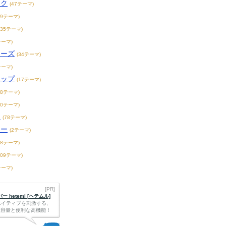
ック
(47テーマ)
19テーマ)
235テーマ)
テーマ)
ィーズ
(34テーマ)
テーマ)
ホップ
(17テーマ)
18テーマ)
20テーマ)
ス
(78テーマ)
リー
(2テーマ)
18テーマ)
109テーマ)
テーマ)
[PR]
 heteml [ヘテムル]
エイティブを刺激する、
Bの大容量と便利な高機能！