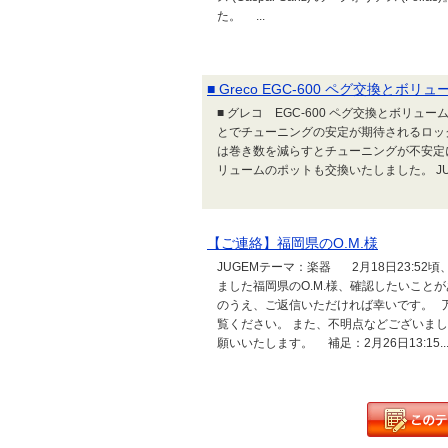
た。 ...
■ Greco EGC-600 ペグ交換とボ
■ グレコ EGC-600 ペグ交換とボリ
とでチューニングの安定が期待されるロッ
は巻き数を減らすとチューニングが不安定
リュームのポットも交換いたしました。 J
【ご連絡】福岡県のO.M.様
JUGEMテーマ：楽器 2月18日23:5
ました福岡県のO.M.様、確認したいことが
のうえ、ご返信いただければ幸いです。 
覧ください。 また、不明点などございま
願いいたします。 補足：2月26日13:15..