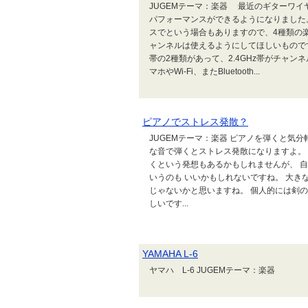
JUGEMテーマ：楽器 最近のギターワ
パフォーマンスができるようになりました
スでという場合もありますので、4種類の楽
ャンネルは使えるようにしてほしいものです。
帯の2種類があって、2.4GHz帯がチャ
マホやWi-Fi、またBluetooth...
ピアノでストレス発散？
JUGEMテーマ：楽器 ピアノを弾くと気
な音で弾くとストレス発散になりますよ。 
くという発想もあるかもしれませんが、 
いうのも いいかもしれないですね。 大き
じゃないかと思いますね。 個人的には剣の
しいです...
YAMAHA L-6
ヤマハ L-6 JUGEMテーマ：楽器