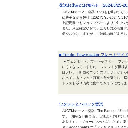
発送お休みのお知らせ（2024/3/25-202
JUGEMテーマ：楽器 いつもお世話にな
に勝手ながら弊社は2024/3/25-2024
上記期間中もショップページよりご注文いた
また、入金確認やお問い合わせ対応も通常
便をおかけしますが、ご理解のほどよろしく
■ Fender Powercaster フレット
■ フェンダー・パワーキャスター フレ
にくくなっていました。 フレットが指板
はフレット断面のエッジのザラザラが引っ
なっているフレット断面の角を落とし、指
トレスも減り演奏に集中できそうになりまし
ウクレレとバロック音楽
JUGEMテーマ：楽器 The Baroque U
す。 知らない曲でも、心地よく弾けてし
あります。 ギターに比べれば、とても楽
ス (Gaspar Sanz) の『フォリアス (Fo