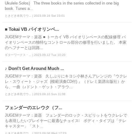
Ukulele Solos) The three books in the series collected in one big
book. Tunes a...
ときどき本気でウ... | 2023.09.16 Sat 23:01
■ Tokai VB バイオリンベ...
JUGEMテーマ：楽器 ■ トーカイ VB バイオリンベースの配線修理 バ
イオリンベースの独特なコントロール部分の修理を行いました。 本家
のヘフナーとは回路...
ギターワークス・... | 2023.09.12 Tue 10:20
♪ Don\'t Get Around Much ...
JUGEMテーマ：楽器 久しぶりにキヨシ小林さんアレンジの『ウクレ
レ・スウィート・ジャズ (模範演奏CD付) 』（ドレミ楽譜出版社）か
ら、一曲（♪ドント・ゲット・アラウ...
ときどき本気でウ... | 2023.09.10 Sun 11:08
フェンダーのエレウク（フ...
JUGEMテーマ：楽器 フェンダーのロック・スピリットをウクレレで
も表現したいプレイヤーに最適なチョイス❕ ボディ・タイプは「テレ
キャスター」「スト...
ときどき本気でウ... | 2023.09.06 Wed 17:23