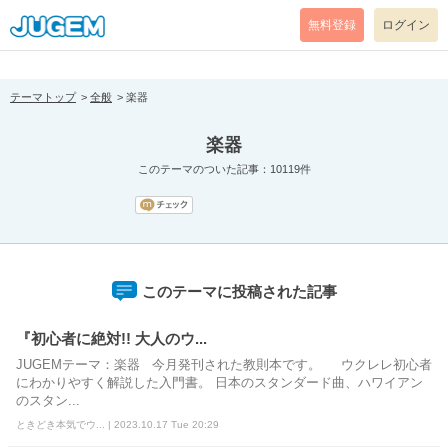
[pear_error: message="Success" code=0 mode=return level=notice
prefix="" info=""]
無料登録
ログイン
テーマトップ
全般
楽器
楽器
このテーマのついた記事：10119件
このテーマに投稿された記事
『初心者に絶対!! 大人のウ...
JUGEMテーマ：楽器 今月発刊された教則本です。 ウクレレ初心者
にわかりやすく解説した入門書。 日本のスタンダード曲、ハワイアン
のスタン...
ときどき本気でウ... | 2023.10.17 Tue 20:29