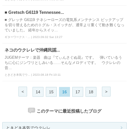
■ Gretsch G6119 Tennessee...
■ グレッチ G6119 テネシーローズの電気系メンテナンス ピックアップ
を切り替えるためのトグル・スイッチが、通常より重くて動き難くなっ
ていました。 経年からスイッ...
ギターワークス・... | 2023.09.02 Sat 13:27
ネコのウクレレで沖縄民謡...
JUGEMテーマ：楽器 曲は『てぃんさぐぬ花』です。 弾いているう
ちに心にジンワリとしみいる……そんなメロディです。 ウクレレの
音...
ときどき本気でウ... | 2023.08.18 Fri 10:11
<
>
14
15
16
17
18
このテーマに最近投稿したブログ
ときどき本気でウクレレ