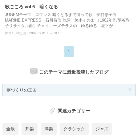
歌ごころ vol.6 暗くなる...
JUGEMテーマ：ロマンス 暗くなるまで待って歌 夢谷彩子曲
MARINE EXPRESS（石川昌信 他詞 悠木そのま ［1982年作/夢谷彩
子リサイタル曲］チャイニーズテラスの ゆるゆる 昼下が...
夢づくりの王国 | 2009.09.01 Tue 10:16
1
このテーマに最近投稿したブログ
夢づくりの王国
関連カテゴリー
全般
邦楽
洋楽
クラシック
ジャズ