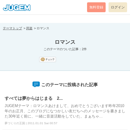
[pear_error: message="Success" code=0 mode=return level=notice
prefix="" info=""]
無料登録
ログイン
テーマトップ
邦楽
ロマンス
ロマンス
このテーマのついた記事：2件
このテーマに投稿された記事
すべては夢からはじまる 2...
JUGEMテーマ：ロマンスあけまして、おめでとうございます昨年2010
年のお正月、このブログになつかしい友だちへのメッセージを書きまし
た30年近く前に、一緒に音楽活動をしていた、まぁちゃ...
夢づくりの王国 | 2011.01.01 Sat 00:57