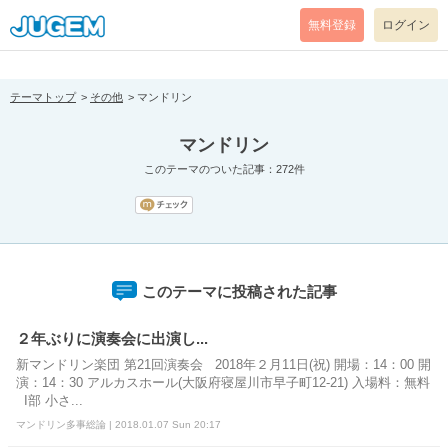
[pear_error: message="Success" code=0 mode=return level=notice
prefix="" info=""]
無料登録
ログイン
テーマトップ
その他
マンドリン
マンドリン
このテーマのついた記事：272件
このテーマに投稿された記事
２年ぶりに演奏会に出演し...
新マンドリン楽団 第21回演奏会 2018年２月11日(祝) 開場：14：00 開
演：14：30 アルカスホール(大阪府寝屋川市早子町12-21) 入場料：無料
I部 小さ...
マンドリン多事総論 | 2018.01.07 Sun 20:17