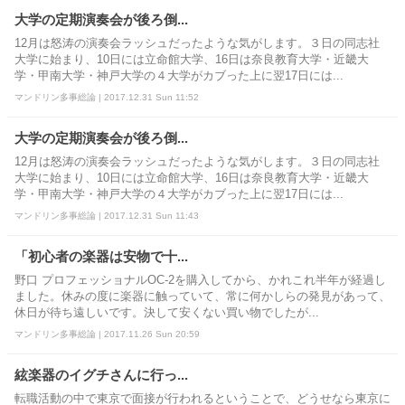
大学の定期演奏会が後ろ倒...
12月は怒涛の演奏会ラッシュだったような気がします。３日の同志社
大学に始まり、10日には立命館大学、16日は奈良教育大学・近畿大
学・甲南大学・神戸大学の４大学がカブった上に翌17日には...
マンドリン多事総論 | 2017.12.31 Sun 11:52
大学の定期演奏会が後ろ倒...
12月は怒涛の演奏会ラッシュだったような気がします。３日の同志社
大学に始まり、10日には立命館大学、16日は奈良教育大学・近畿大
学・甲南大学・神戸大学の４大学がカブった上に翌17日には...
マンドリン多事総論 | 2017.12.31 Sun 11:43
「初心者の楽器は安物で十...
野口 プロフェッショナルOC-2を購入してから、かれこれ半年が経過し
ました。休みの度に楽器に触っていて、常に何かしらの発見があって、
休日が待ち遠しいです。決して安くない買い物でしたが...
マンドリン多事総論 | 2017.11.26 Sun 20:59
絃楽器のイグチさんに行っ...
転職活動の中で東京で面接が行われるということで、どうせなら東京に