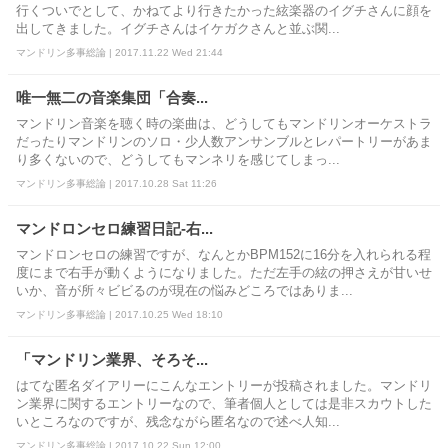
行くついでとして、かねてより行きたかった絃楽器のイグチさんに顔を
出してきました。イグチさんはイケガクさんと並ぶ関...
マンドリン多事総論 | 2017.11.22 Wed 21:44
唯一無二の音楽集団「合奏...
マンドリン音楽を聴く時の楽曲は、どうしてもマンドリンオーケストラ
だったりマンドリンのソロ・少人数アンサンブルとレパートリーがあま
り多くないので、どうしてもマンネリを感じてしまっ...
マンドリン多事総論 | 2017.10.28 Sat 11:26
マンドロンセロ練習日記-右...
マンドロンセロの練習ですが、なんとかBPM152に16分を入れられる程
度にまで右手が動くようになりました。ただ左手の絃の押さえが甘いせ
いか、音が所々ビビるのが現在の悩みどころではありま...
マンドリン多事総論 | 2017.10.25 Wed 18:10
「マンドリン業界、そろそ...
はてな匿名ダイアリーにこんなエントリーが投稿されました。マンドリ
ン業界に関するエントリーなので、筆者個人としては是非スカウトした
いところなのですが、残念ながら匿名なので述べ人知...
マンドリン多事総論 | 2017.10.22 Sun 12:00