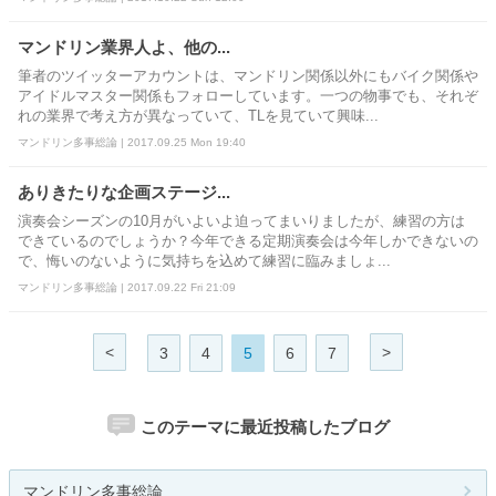
マンドリン業界人よ、他の...
筆者のツイッターアカウントは、マンドリン関係以外にもバイク関係や
アイドルマスター関係もフォローしています。一つの物事でも、それぞ
れの業界で考え方が異なっていて、TLを見ていて興味...
マンドリン多事総論 | 2017.09.25 Mon 19:40
ありきたりな企画ステージ...
演奏会シーズンの10月がいよいよ迫ってまいりましたが、練習の方は
できているのでしょうか？今年できる定期演奏会は今年しかできないの
で、悔いのないように気持ちを込めて練習に臨みましょ...
マンドリン多事総論 | 2017.09.22 Fri 21:09
<
>
3
4
5
6
7
このテーマに最近投稿したブログ
マンドリン多事総論