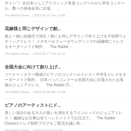
ザイン”！ 全日本ジュニアクラシック音楽コンクールから学生コンクー
ル、数々の発表会等に出場。 ...
The Rabbit Closet... | 2022.06.21 Tue 13:09
花嫁様と同じデザインで創...
娘と一緒に結婚式で演出！娘にも同じデザインで作り上げる子供用ウェ
ディングドレス！ メタモールフォーゼウェディングの花嫁様にドレス
をオーダーメイド制作。 The Rabbit ...
The Rabbit Closet... | 2022.05.17 Tue 10:13
全国大会に向けて創り上げ...
ツートーンカラー構成のピアノのコンクールドレス！中学生ドレスをオ
ーダーメイド制作。 日本バッハコンクール全国大会に出場されたお客
様のジュニアドレス。 The Rabbit Cl...
The Rabbit Closet... | 2022.03.28 Mon 10:46
ピアノのアーティストにド...
美しい深みのある大人の装いを演出するワインレッドのジュニアドレ
ス！ 繊細なお仕事は全てハンドメイドでお仕立て。 The Rabbit
Closetのドレス制作ブログをご覧頂き誠に有...
The Rabbit Closet... | 2022.02.04 Fri 19:05