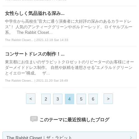
女性らしく気品溢れる深み...
中学生から高校生”音大に通う演奏者に大好評の深みのあるカラードレ
ス”！ 人気のアンティークグリーンやボルドーレッド、ロイヤルブルー
系。 The Rabbit Closet...
The Rabbit Closet... | 2021.12.18 Sat 14:33
コンサートドレスの制作！...
東京都にお住まいのザラビットクロゼットのリピーターのお客様にオー
ダーメイドドレス制作。 自然や妖精を連想させる”エメラルドグリーン
とイエロー”構成。 ザ...
The Rabbit Closet... | 2021.11.20 Sat 18:49
<
>
2
3
4
5
6
このテーマに最近投稿したブログ
The Rabbit Closet｜ザ・ラビット...