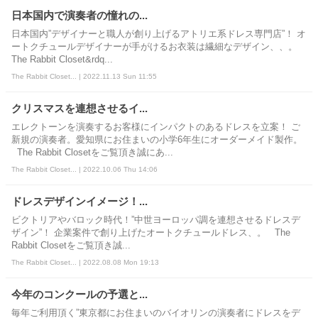
日本国内で演奏者の憧れの...
日本国内”デザイナーと職人が創り上げるアトリエ系ドレス専門店”！ オ
ートクチュールデザイナーが手がけるお衣装は繊細なデザイン、、。
The Rabbit Closet&rdq...
The Rabbit Closet... | 2022.11.13 Sun 11:55
クリスマスを連想させるイ...
エレクトーンを演奏するお客様にインパクトのあるドレスを立案！ ご
新規の演奏者。愛知県にお住まいの小学6年生にオーダーメイド製作。
The Rabbit Closetをご覧頂き誠にあ...
The Rabbit Closet... | 2022.10.06 Thu 14:06
ドレスデザインイメージ！...
ビクトリアやバロック時代！”中世ヨーロッパ調を連想させるドレスデ
ザイン”！ 企業案件で創り上げたオートクチュールドレス、。 The
Rabbit Closetをご覧頂き誠...
The Rabbit Closet... | 2022.08.08 Mon 19:13
今年のコンクールの予選と...
毎年ご利用頂く”東京都にお住まいのバイオリンの演奏者にドレスをデ