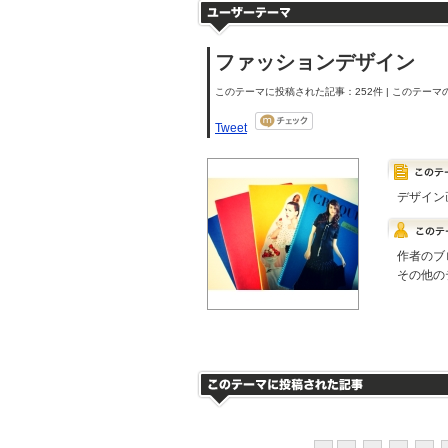
ファッションデザイン
このテーマに投稿された記事：252件 | このテーマの
Tweet
デザイン
作者のブ
その他の