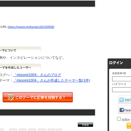
URL:
https://jugem.jp/theme/c82/20608/
画や、インスピレーションについてなど。
JUGEM ID
ログへ：
「mioomi1004」さんのブログ
テーマ：
「mioomi1004」さんが作成したテーマ一覧(1件)
パスワード
次回か