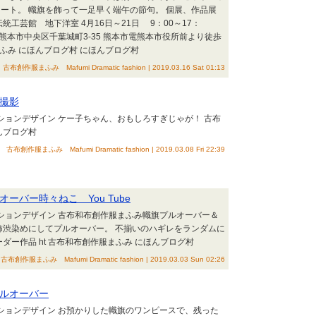
ート。 幟旗を飾って一足早く端午の節句。 個展、作品展
統工芸館 地下洋室 4月16日～21日 9：00～17：
） 熊本市中央区千葉城町3-35 熊本市電熊本市役所前より徒歩
まふみ にほんブログ村 にほんブログ村
古布創作服まふみ Mafumi Dramatic fashion | 2019.03.16 Sat 01:13
撮影
ッションデザイン ケー子ちゃん、おもしろすぎじゃが！ 古布
んブログ村
古布創作服まふみ Mafumi Dramatic fashion | 2019.03.08 Fri 22:39
ーバー時々ねこ You Tube
ッションデザイン 古布和布創作服まふみ幟旗プルオーバー＆
柿渋染めにしてプルオーバー。 不揃いのハギレをランダムに
ダー作品 ht 古布和布創作服まふみ にほんブログ村
古布創作服まふみ Mafumi Dramatic fashion | 2019.03.03 Sun 02:26
ルオーバー
ッションデザイン お預かりした幟旗のワンピースで、残った