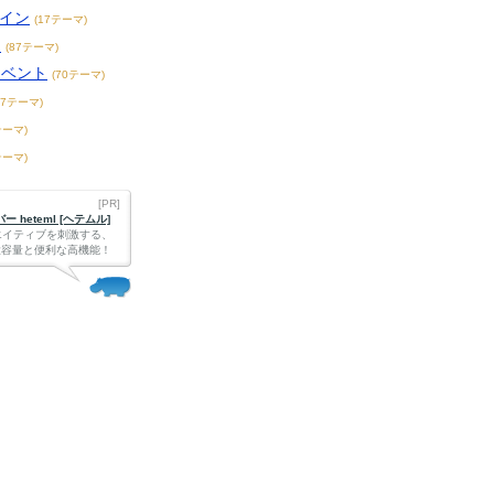
ザイン
(17テーマ)
ト
(87テーマ)
イベント
(70テーマ)
47テーマ)
テーマ)
テーマ)
[PR]
 heteml [ヘテムル]
エイティブを刺激する、
Bの大容量と便利な高機能！