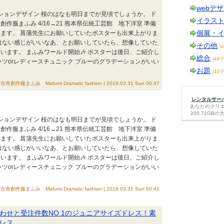
webデ
ッションデザイン 桜のはなも明日までが見頃でしょうか。 ド
イラス
作服まふみ 4/16→21 熊本県伝統工芸館 地下洋室 準備
個展・
ます。 菖蒲先生にお願いしていたポスターも出来上がりま
はない感じがいいなあ、とお願いしていたら、想像していた
その他
(
います。 まふみワールド開始🎶 ポスターは後日、ご紹介し
総合
(49
ャツorレディースチュニック ブルーのグラデーションがいい
お題
(10
古布創作服まふみ Mafumi Dramatic fashion | 2019.03.31 Sun 00:47
レンタルサーバー
あなたのクリ
200.71G
ッションデザイン 桜のはなも明日までが見頃でしょうか。 ド
作服まふみ 4/16→21 熊本県伝統工芸館 地下洋室 準備
ます。 菖蒲先生にお願いしていたポスターも出来上がりま
はない感じがいいなあ、とお願いしていたら、想像していた
います。 まふみワールド開始🎶 ポスターは後日、ご紹介し
ャツorレディースチュニック ブルーのグラデーションがいい
古布創作服まふみ Mafumi Dramatic fashion | 2019.03.31 Sun 00:41
わせと受注件数NO.1のジュニアサイズドレス！素
レス。