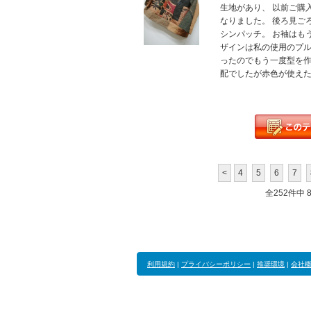
生地があり、 以前ご購
なりました。 後ろ見ご
シンパッチ。 お袖はも
ザインは私の使用のプル
ったのでもう一度型を作
配でしたが赤色が使えたの
<
4
5
6
7
全252件中 81
利用規約
|
プライバシーポリシー
|
推奨環境
|
会社