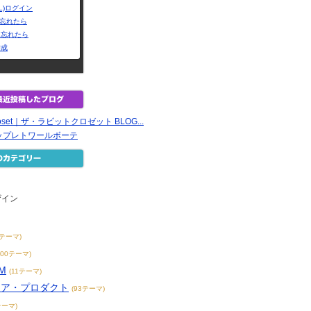
L)ログイン
Dを忘れたら
を忘れたら
作成
 Closet｜ザ・ラビットクロゼット BLOG...
ップレトワールボーテ
ザイン
2テーマ)
200テーマ)
M
(11テーマ)
リア・プロダクト
(93テーマ)
テーマ)