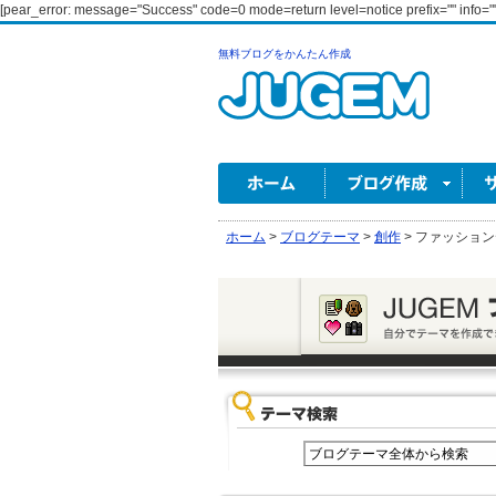
[pear_error: message="Success" code=0 mode=return level=notice prefix="" info=""
無料ブログをかんたん作成
ホーム
>
ブログテーマ
>
創作
>
ファッション