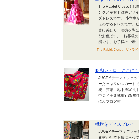
The Rabbit Clo
ンクと左右非対称デザ
ズドレスです。 小学生
えのするドレスです。
台に美しく、演奏を際
なお色です。 お客様
能です。お子様のご希...
The Rabbit Close
昭和レトロ にこにこ
JUGEMテーマ：ファ
ーたっぷりのスカートで
統工芸館 地下洋室 4月1
中央区千葉城町3-35 
ほんブログ村
幟旗をディスプレイ 
JUGEMテーマ：ファ
素材がとても気に入って