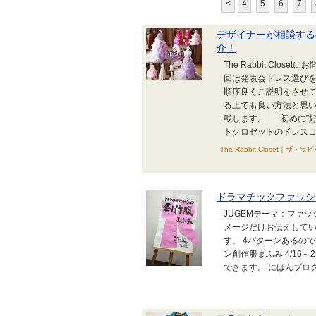
<
4
5
6
7
デザイナーが相談する
介！
The Rabbit Cl
回は発表会ドレス選び
順序良くご説明をさせ
る上でも良い方法と思
載します。 初めに”好
トクロゼットのドレスコ
The Rabbit Close
ドラマチックファッシ
JUGEMテーマ：ファ
メージだけお伝えしてい
す。 4パターンあるの
ン創作服まふみ 4/16
できます。 にほんブロ