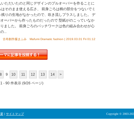
入いただいたのと同じデザインのプルオーバーを作ることに
ろはそのまま使える広さ、 前身ごろは柄の部分をつないでミ
う残りの生地がなかったので、吹き流しプラスしました。 デ
オーバーから作ったものだったので 型紙がのこっていなか
りました。 前身ごろのパッチワークは色の組み合わせが心
...
古布創作服まふみ Mafumi Dramatic fashion | 2019.03.01 Fri 01:12
8
9
10
11
12
13
14
>
 - 90 件表示 (9/26 ページ)
概要
|
サイトマップ
Copyright © 2003-