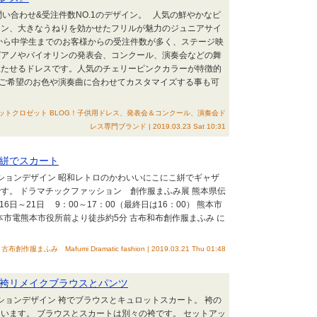
set！お問い合わせ&受注件数NO.1のデザイン。 人気の鮮やかなピ
イン、大きなうねりを効かせたフリルが魅力のジュニアサイ
から中学生までのお客様からの受注件数が多く、ステージ映
ピアノやバイオリンの発表会、コンクール、演奏会などの舞
立たせるドレスです。人気のチェリーピンクカラーが特徴的
のご希望のお色や演奏曲に合わせてカスタマイズする事も可
t｜ザ・ラビットクロゼット BLOG！子供用ドレス、発表会＆コンクール、演奏会ド
レス専門ブランド | 2019.03.23 Sat 10:31
絣でスカート
ッションデザイン 昭和レトロのかわいいにこにこ絣でギャザ
す。 ドラマチックファッション 創作服まふみ展 熊本県伝
6日～21日 9：00～17：00（最終日は16：00） 熊本市
熊本市電熊本市役所前より徒歩約5分 古布和布創作服まふみ に
古布創作服まふみ Mafumi Dramatic fashion | 2019.03.21 Thu 01:48
袴リメイクブラウスとパンツ
ッションデザイン 袴でブラウスとキュロットスカート。 袴の
います。 ブラウスとスカートは別々の袴です。 セットアッ