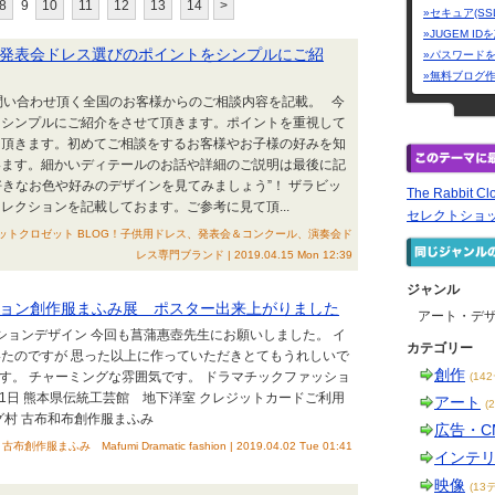
8
9
10
11
12
13
14
>
»セキュア(SS
»JUGEM I
発表会ドレス選びのポイントをシンプルにご紹
»パスワード
»無料ブログ
osetにお問い合わせ頂く全国のお客様からのご相談内容を記載。 今
をシンプルにご紹介をさせて頂きます。ポイントを重視して
て頂きます。初めてご相談をするお客様やお子様の好みを知
います。細かいディテールのお話や詳細のご説明は最後に記
きなお色や好みのデザインを見てみましょう”！ ザラビッ
The Rabbit
レクションを記載しておます。ご参考に見て頂...
セレクトショ
t｜ザ・ラビットクロゼット BLOG！子供用ドレス、発表会＆コンクール、演奏会ド
レス専門ブランド | 2019.04.15 Mon 12:39
ジャンル
ョン創作服まふみ展 ポスター出来上がりました
アート・デ
ッションデザイン 今回も菖蒲惠壺先生にお願いしました。 イ
カテゴリー
たのですが 思った以上に作っていただきとてもうれしいで
創作
です。 チャーミングな雰囲気です。 ドラマチックファッショ
(14
～21日 熊本県伝統工芸館 地下洋室 クレジットカードご利用
アート
(
グ村 古布和布創作服まふみ
広告・C
古布創作服まふみ Mafumi Dramatic fashion | 2019.04.02 Tue 01:41
インテ
映像
(13