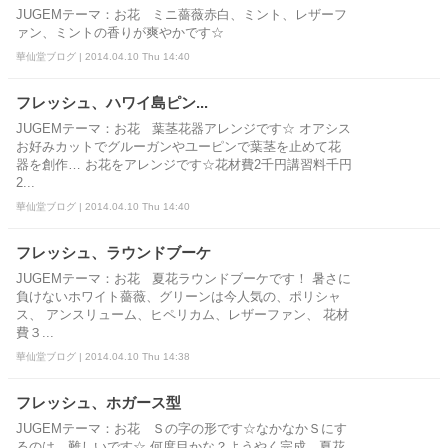
JUGEMテーマ：お花 ミニ薔薇赤白、ミント、レザーフ
ァン、ミントの香りが爽やかです☆
華仙堂ブログ | 2014.04.10 Thu 14:40
フレッシュ、ハワイ島ピン...
JUGEMテーマ：お花 葉茎花器アレンジです☆ オアシス
お好みカットでグルーガンやユーピンで葉茎を止めて花
器を創作… お花をアレンジです☆花材費2千円講習料千円
2...
華仙堂ブログ | 2014.04.10 Thu 14:40
フレッシュ、ラウンドブーケ
JUGEMテーマ：お花 夏花ラウンドブーケです！ 暑さに
負けないホワイト薔薇、グリーンは今人気の、ポリシャ
ス、 アンスリューム、ヒペリカム、レザーファン、 花材
費３...
華仙堂ブログ | 2014.04.10 Thu 14:38
フレッシュ、ホガース型
JUGEMテーマ：お花 Ｓの字の形です☆なかなかＳにす
るのは…難しいです☆ 何度目かな？ようやく完成、夏花