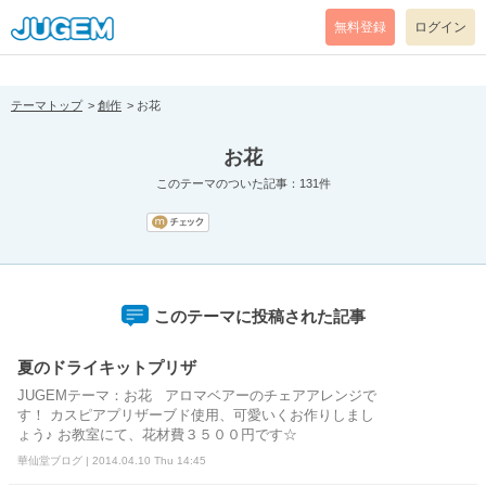
[pear_error: message="Success" code=0 mode=return level=notice
prefix="" info=""]
無料登録
ログイン
テーマトップ
創作
お花
お花
このテーマのついた記事：131件
このテーマに投稿された記事
夏のドライキットプリザ
JUGEMテーマ：お花 アロマベアーのチェアアレンジで
す！ カスピアプリザーブド使用、可愛いくお作りしまし
ょう♪ お教室にて、花材費３５００円です☆
華仙堂ブログ | 2014.04.10 Thu 14:45