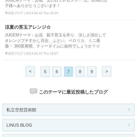
JUGEMテーマ：お花 父の日プレゼント‥ 元、白馬の王
子様へありがとうございます！
華仙堂ブログ | 2014.04.10 Thu 16:16
涼夏の苔玉アレンジ☆
JUGEMテーマ：お花 親子苔玉を作り、涼しさ演出して
オレンジプチすかし百合、ふとい、ベロリカ、ミニ薔
薇‥ 360度展開、ティータイムに如何でしょうか？☆
華仙堂ブログ | 2014.04.10 Thu 16:07
<
>
5
6
7
8
9
このテーマに最近投稿したブログ
私立空想芸術館
LINUS BLOG