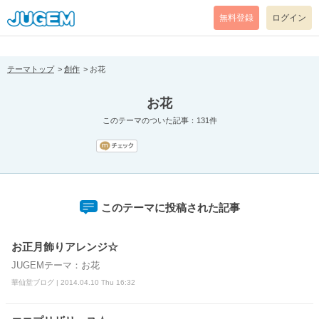
[pear_error: message="Success" code=0 mode=return level=notice
prefix="" info=""]
無料登録
ログイン
テーマトップ
創作
お花
お花
このテーマのついた記事：131件
このテーマに投稿された記事
お正月飾りアレンジ☆
JUGEMテーマ：お花
華仙堂ブログ | 2014.04.10 Thu 16:32