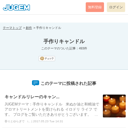
[pear_error: message="Success" code=0 mode=return level=notice
prefix="" info=""]
無料登録
ログイン
テーマトップ
創作
手作りキャンドル
手作りキャンドル
このテーマのついた記事：493件
このテーマに投稿された記事
キャンドルリレーのキャン...
JUGEMテーマ：手作りキャンドル 米ぬか油と和精油で
アロマトリートメントを受けられる イロドリ ライフ で
す。 ブログをご覧いただきありがとうございます。 ...
香りとゆらぎで i... | 2017.05.23 Tue 14:31