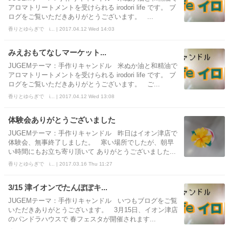
アロマトリートメントを受けられる irodori life です。 ブ
ログをご覧いただきありがとうございます。 ...
香りとゆらぎで i... | 2017.04.12 Wed 14:03
みえおもてなしマーケット...
JUGEMテーマ：手作りキャンドル 米ぬか油と和精油で
アロマトリートメントを受けられる irodori life です。 ブ
ログをご覧いただきありがとうございます。 ご...
香りとゆらぎで i... | 2017.04.12 Wed 13:08
体験会ありがとうございました
JUGEMテーマ：手作りキャンドル 昨日はイオン津店で
体験会、無事終了しました。 寒い場所でしたが、朝早
い時間にもお立ち寄り頂いて ありがとうございました...
香りとゆらぎで i... | 2017.03.16 Thu 11:27
3/15 津イオンでたんぽぽキ...
JUGEMテーマ：手作りキャンドル いつもブログをご覧
いただきありがとうございます。 3月15日、イオン津店
のパンドラハウスで 春フェスタが開催されます...