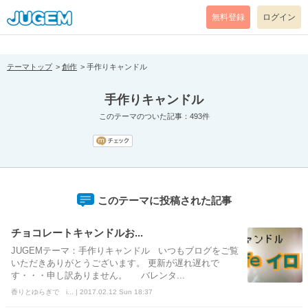
[pear_error: message="Success" code=0 mode=return level=notice
prefix="" info=""]
無料登録
ログイン
テーマトップ
創作
手作りキャンドル
手作りキャンドル
このテーマのついた記事：493件
このテーマに投稿された記事
チョコレートキャンドルお...
JUGEMテーマ：手作りキャンドル いつもブログをご覧
いただきありがとうございます。 更新が遅れ遅れで
す・・・申し訳ありません。 バレンタ...
香りとゆらぎで i... | 2017.02.12 Sun 18:37