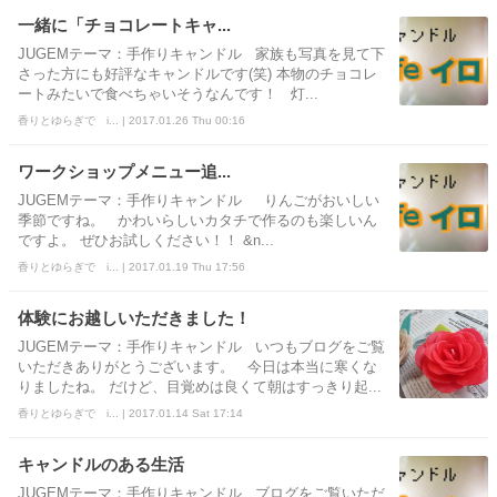
一緒に「チョコレートキャ...
JUGEMテーマ：手作りキャンドル 家族も写真を見て下
さった方にも好評なキャンドルです(笑) 本物のチョコレ
ートみたいで食べちゃいそうなんです！ 灯...
香りとゆらぎで i... | 2017.01.26 Thu 00:16
ワークショップメニュー追...
JUGEMテーマ：手作りキャンドル りんごがおいしい
季節ですね。 かわいらしいカタチで作るのも楽しいん
ですよ。 ぜひお試しください！！ &n...
香りとゆらぎで i... | 2017.01.19 Thu 17:56
体験にお越しいただきました！
JUGEMテーマ：手作りキャンドル いつもブログをご覧
いただきありがとうございます。 今日は本当に寒くな
りましたね。 だけど、目覚めは良くて朝はすっきり起...
香りとゆらぎで i... | 2017.01.14 Sat 17:14
キャンドルのある生活
JUGEMテーマ：手作りキャンドル ブログをご覧いただ