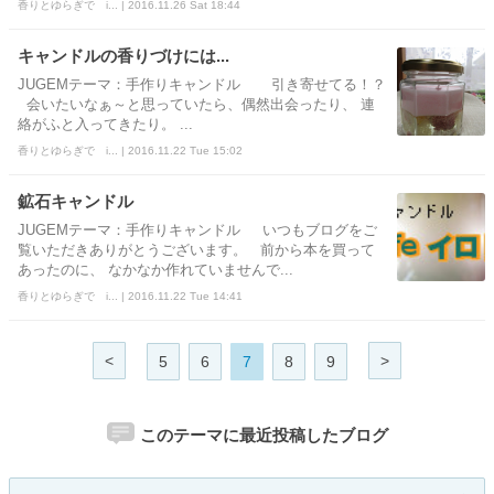
香りとゆらぎで i... | 2016.11.26 Sat 18:44
キャンドルの香りづけには...
JUGEMテーマ：手作りキャンドル 引き寄せてる！？
会いたいなぁ～と思っていたら、偶然出会ったり、 連
絡がふと入ってきたり。 ...
香りとゆらぎで i... | 2016.11.22 Tue 15:02
鉱石キャンドル
JUGEMテーマ：手作りキャンドル いつもブログをご
覧いただきありがとうございます。 前から本を買って
あったのに、 なかなか作れていませんで...
香りとゆらぎで i... | 2016.11.22 Tue 14:41
<
>
5
6
7
8
9
このテーマに最近投稿したブログ