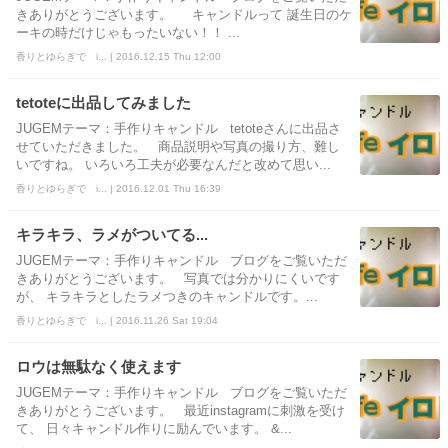
きありがとうございます。 キャンドルって 誕生日のケ
ーキの時だけじゃもったいない！！ ...
香りとゆらぎで i... | 2016.12.15 Thu 12:00
tetoteに出品してみました
JUGEMテーマ：手作りキャンドル tetoteさんに出品さ
せていただきました。 商品説明や写真の撮り方、難し
いですね。 いろいろ工夫が必要なんだと改めて思い...
香りとゆらぎで i... | 2016.12.01 Thu 16:39
キラキラ、ラメがついてる...
JUGEMテーマ：手作りキャンドル ブログをご覧いただ
きありがとうございます。 写真では分かりにくいです
が、 キラキラとしたラメつきのキャンドルです。...
香りとゆらぎで i... | 2016.11.26 Sat 19:04
ロウは無駄なく使えます
JUGEMテーマ：手作りキャンドル ブログをご覧いただ
きありがとうございます。 最近instagramに刺激を受け
て、 日々キャンドル作りに励んでいます。 &...