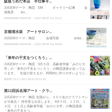
阪急うめだ本店 手仕事ギ...
JUGEMテーマ：陶芸 DM ギャラリー記事 会
場風景 &n...
SHINOHARA TAKAYUK... | 2017.09.05 Tue 10:12
京都清水坂 アートサロン...
JUGEMテーマ：陶芸 会場写真 &nbs...
SHINOHARA TAKAYUK... | 2017.09.05 Tue 09:28
「来年の干支をつくろう」...
JUGEMテーマ：陶芸 9月５日、高齢者学級「みのり大
学」の「来年の干支をつくろう」の陶芸講座が迫ってお
ります。 生徒の皆さまが、時間内に作りやすいように...
持舟窯ブログ | 2017.09.01 Fri 21:24
第11回浜名湖アート・クラ...
JUGEMテーマ：陶芸 全国から、３００名のクラフトマン
が大集合！ 持舟窯も出店します。 9月５日、１２日、１
４日、２１日と高齢者学級「みのり大学」の陶芸講座
「来年の干支をつ...