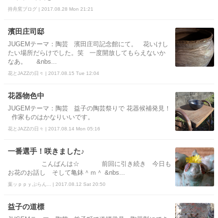
持舟窯ブログ | 2017.08.28 Mon 21:21
濱田庄司邸
JUGEMテーマ：陶芸 濱田庄司記念館にて。 花いけし
たい場所だらけでした。笑 一度開放してもらえないか
なあ。 &nbs...
花とJAZZの日々 | 2017.08.15 Tue 12:04
花器物色中
JUGEMテーマ：陶芸 益子の陶芸祭りで 花器候補発見！
作家ものはかなりいいです。
花とJAZZの日々 | 2017.08.14 Mon 05:16
一番選手！咲きました♪
こんばんは☆ 前回に引き続き 今日も
お花のお話し そして亀鉢＾ｍ＾ &nbs...
葉ッｐｐｙぷらん... | 2017.08.12 Sat 20:50
益子の道標