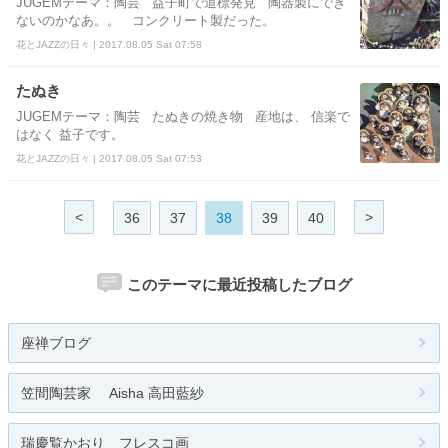
JUGEMテーマ：陶芸 益子町で道標発見 陶器製にでき
ないのかなあ。。 コンクリート製だった。
花とJAZZの日々 | 2017.08.05 Sat 07:58
たぬき
JUGEMテーマ：陶芸 たぬきの焼き物 産地は、 信楽で
はなく 益子です。
花とJAZZの日々 | 2017.08.05 Sat 07:53
<
>
36
37
38
39
40
このテーマに最近投稿したブログ
座禅ブログ
笠間陶芸家 Aisha 高田藍紗
瑞慶覧かおり フレスコ画