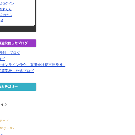
L)ログイン
Dを忘れたら
を忘れたら
作成
日創 ブログ
ログ
オンライン仲介…有限会社都市開発推...
高等学校 公式ブログ
ザイン
2テーマ)
200テーマ)