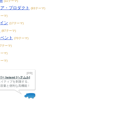
M
(11テーマ)
リア・プロダクト
(93テーマ)
テーマ)
ザイン
(17テーマ)
ト
(87テーマ)
イベント
(70テーマ)
47テーマ)
テーマ)
テーマ)
[PR]
 heteml [ヘテムル]
エイティブを刺激する、
Bの大容量と便利な高機能！