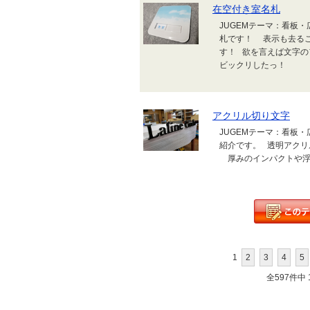
在空付き室名札
JUGEMテーマ：看板
札です！ 表示も去る
す！ 欲を言えば文字の
ビックリしたっ！
アクリル切り文字
JUGEMテーマ：看板
紹介です。 透明アクリ
厚みのインパクトや浮
1
2
3
4
5
全597件中 1