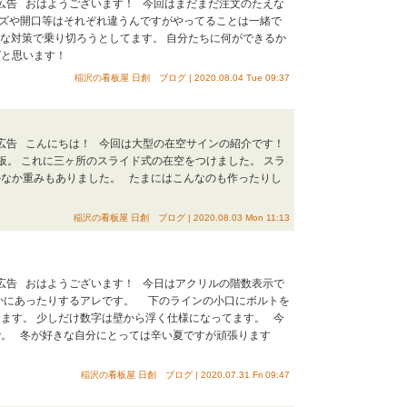
・広告 おはようございます！ 今回はまだまだ注文のたえな
イズや開口等はそれぞれ違うんですがやってることは一緒で
まな対策で乗り切ろうとしてます。 自分たちに何ができるか
ばと思います！
稲沢の看板屋 日創 ブログ | 2020.08.04 Tue 09:37
・広告 こんにちは！ 今回は大型の在空サインの紹介です！
案内板。 これに三ヶ所のスライド式の在空をつけました。 スラ
かなか重みもありました。 たまにはこんなのも作ったりし
稲沢の看板屋 日創 ブログ | 2020.08.03 Mon 11:13
・広告 おはようございます！ 今日はアクリルの階数表示で
かにあったりするアレです。 下のラインの小口にボルトを
ます。 少しだけ数字は壁から浮く仕様になってます。 今
で。 冬が好きな自分にとっては辛い夏ですが頑張ります
稲沢の看板屋 日創 ブログ | 2020.07.31 Fri 09:47