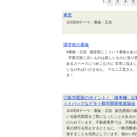
1
2
3
4
5
車窓
JUGEMテーマ：
講堂前の看板
#看板・広告 講堂前にこういう看板があ
卒業式前に古いものは新しいものに張り替
あるスペースにつめこむのに 非常に悩ま
しなければいけません。 マルニ工芸さん
す！
◎販売図面のポイント / 「備考欄」記
ットバックなどを | 都市開発推進協会
JUGEMテーマ：看板・広告 販売図面
いる販売図面をご覧になったことがあるか
けられています。不動産業界では、不動産
客の誘引を防止するとともに、一般消費者
保することを目的としています。細かい内