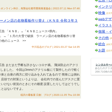
広告・C
インテ
ンライン仲介…有限会社都市開発推進協会 | 2022.07.11 Mon 07:46
映像
(13
webデ
ーメン店の名物看板作り替え（ＫＮＢ 令和３年３
イラス
・広告 「ＫＮＢ」→「ＫＮＢニュース>県内」
個展・
18:58」 →「１月の大雪で破損 ラーメン店の名物看板作り替
その他
(
月）の他のニュース >>
総合
(49
中川岳志のブログ | 2021.03.27 Sat 14:35
お題
(10
・広告 まだまだ予断を許さないコロナ禍。 飛沫防止のアクリ
レンタルサーバー
あなたのクリ
しました。 今回は3mmのアクリル板にて製作したので軽く
200.71G
本体と台座の両方に切り込みを入れてあるので 簡単には倒れ
 店頭での対策というよりは、 会社内での並んだデスクに置
といけない状況のときにその都度 設置したりしてはどうでし
ことはないですよ。 ...
稲沢の看板屋 日創 ブログ | 2020.11.05 Thu 10:39