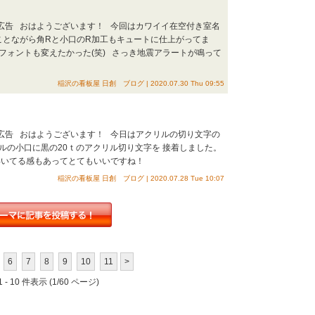
・広告 おはようございます！ 今回はカワイイ在空付き室名
ことながら角Rと小口のR加工もキュートに仕上がってま
フォントも変えたかった(笑) さっき地震アラートが鳴って
稲沢の看板屋 日創 ブログ | 2020.07.30 Thu 09:55
・広告 おはようございます！ 今日はアクリルの切り文字の
ルの小口に黒の20ｔのアクリル切り文字を 接着しました。
いてる感もあってとてもいいですね！
稲沢の看板屋 日創 ブログ | 2020.07.28 Tue 10:07
6
7
8
9
10
11
>
 - 10 件表示 (1/60 ページ)