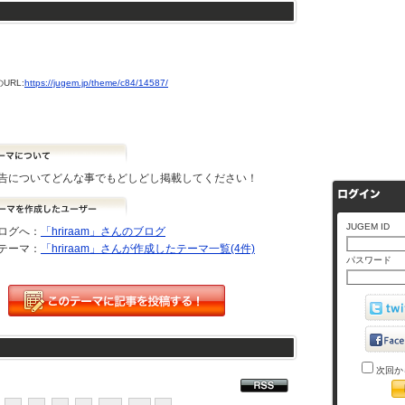
URL:
https://jugem.jp/theme/c84/14587/
告についてどんな事でもどしどし掲載してください！
JUGEM ID
ログへ：
「hriraam」さんのブログ
テーマ：
「hriraam」さんが作成したテーマ一覧(4件)
パスワード
次回か