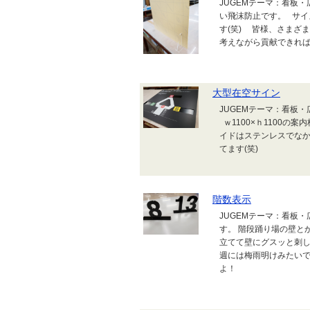
JUGEMテーマ：看板
い飛沫防止です。 サ
す(笑) 皆様、さまざ
考えながら貢献できれ
大型在空サイン
JUGEMテーマ：看板
ｗ1100×ｈ1100の
イドはステンレスでな
てます(笑)
階数表示
JUGEMテーマ：看板
す。 階段踊り場の壁と
立てて壁にグスッと刺し
週には梅雨明けみたい
よ！