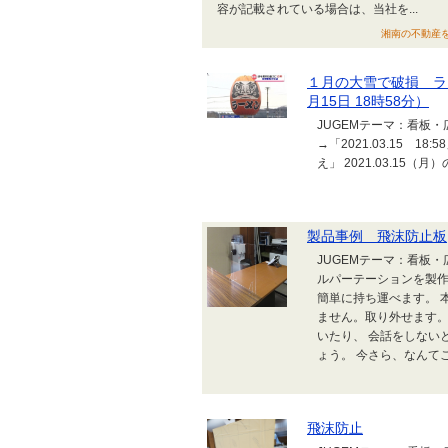
容が記載されている場合は、当社を...
湘南の不動産をオ
１月の大雪で破損 ラ
月15日 18時58分）
JUGEMテーマ：看板
→「2021.03.15 
え」 2021.03.15（
製品事例 飛沫防止板
JUGEMテーマ：看板
ルパーテーションを製作
簡単に持ち運べます。 
ません。取り外せます。
いたり、 会話をしない
ょう。 今さら、なんて
飛沫防止