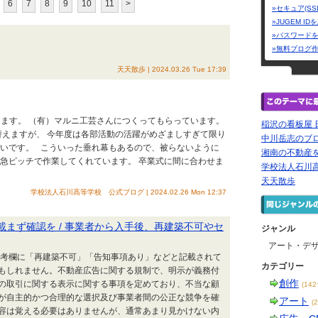
6
7
8
9
10
11
>
»セキュア(SS
»JUGEM I
»パスワード
»無料ブログ
看板・広告
天天散歩 | 2024.03.26 Tue 17:39
ります。 （有）マルニ工芸さんにつくってもらっています。
稲沢の看板屋 
えますが、 今年度は各部活動の活躍がめざましすぎて限り
中川岳志のブ
しいです。 こういった垂れ幕もあるので、被らないように
湘南の不動産を
、急ピッチで作業してくれています。 卒業式に間に合わせま
学校法人石川
天天散歩
学校法人石川高等学校 公式ブログ | 2024.02.26 Mon 12:37
載まず確認を / 事業者から入手後、再建築不可やセ
ジャンル
アート・デ
の備考欄に「再建築不可」「告知事項あり」などと記載されて
カテゴリー
もしれません。不動産広告に関する規制で、明示が義務付
創作
の取引に関する表示に関する事項を定めており、不当な顧
(14
が自主的かつ合理的な選択及び事業者間の公正な競争を確
アート
(
容は覚える必要はありませんが、通常あまり見かけない内