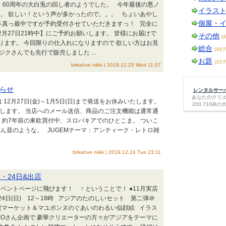
は、60周年の大白兎の回し者のようでした。 今年最後の悪ノ
イラス
。 欲しい！という声が多かったので。。。 ちょいあやし
個展・
冬真っ最中ですが予約受付させていただきますっ！ 完全に
2月27日21時中】にご予約お願いします。 皆様にお届けで
その他
(
ります。 今回限りの仕入れになりますので 欲しい方はお見
総合
(49
クさんでも先行で販売しました ...
お題
(10
birkahve nikki | 2019.12.25 Wed 11:57
らせ
レンタルサーバー
あなたのクリ
 shopは 12月27日(金)～1月5日(日)まで発送をお休みいたします。
200.71G
再開します。 当店へのメール送信、商品のご注文機能は通常通
 約7年前の東欧買付中、スロバキアでのひとこま。 ついこ
ん昔のような。 JUGEMテーマ：アンティーク・レトロ雑
birkahve nikki | 2019.12.24 Tue 23:11
3・24日&出店
ベントページに飛びます！ ↑ ということで！ ●11月実店
(土)24日(日) 12～18時 アジアのたのしいセット 第二弾＠
の雑貨マーケット＆マユボンヌのぐあいのわるい似顔絵 イラス
OKOさん企画で 豪華クリエーターの方々がアジアをテーマに