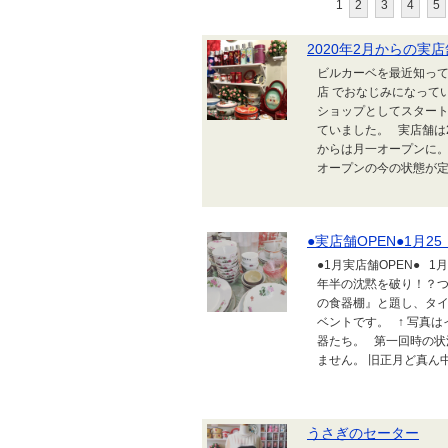
1
2
3
4
5
2020年2月からの実
ビルカーベを最近知って
店 でおなじみになって
ショップとしてスタート
ていました。 実店舗は2
からは月一オープンに。
オープンの今の状態が定着
●実店舗OPEN●1月25
●1月実店舗OPEN● 1
年半の沈黙を破り！？つ
の食器棚』と題し、タイ
ベントです。 ↑ 写真はイ
器たち。 第一回時の状
ません。 旧正月ど真ん中
うさぎのセーター