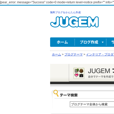
[pear_error: message="Success" code=0 mode=return level=notice prefix="" info=""
無料ブログをかんたん作成
ホーム
>
ブログテーマ
>
インテリア・プロダ