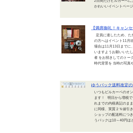
2日間だけビルカーベに
かわいいイベントページ
【満席御礼！キャンセル
定員に達したため、た
の方へはイベント11月
場合は11月13日まで
いますようお願いいた
者 をお招きしてのトー
時代背景を 当時の写真や
ゆうパック送料改定の
いつもビルカーベのオン
ます！ 明日から増税で
れまでの内税表記のまま
に同様、実質２％値引き
ショップの配送料につき
うパックは10～40円ほ