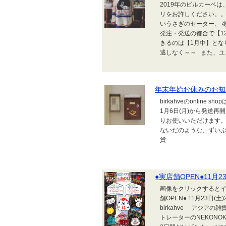
2019年のビルカーベ
リをお許しください。。
いうさぎのセーター、 
発注・発送の都合で【1
きるのは【1月中】とな
逃しなく～～ また、ユジ
年末年始お休みのお知
birkahveのonline
1月6日(月)から発送
りお使いいただけます。
ないだのような、ずいぶ
貨
●実店舗OPEN●11月2
画像をクリックするとイ
舗OPEN● 11月23日
birkahve アジア
トレーターのNEKON