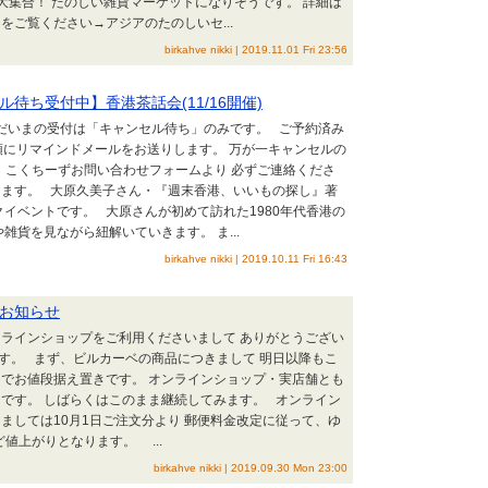
大集合！ たのしい雑貨マーケットになりそうです。 詳細は
をご覧ください→アジアのたのしいセ...
birkahve nikki | 2019.11.01 Fri 23:56
待ち受付中】香港茶話会(11/16開催)
だいまの受付は「キャンセル待ち」のみです。 ご予約済み
頭にリマインドメールをお送りします。 万が一キャンセルの
に、こくちーずお問い合わせフォームより 必ずご連絡くださ
します。 大原久美子さん・『週末香港、いいもの探し』著
クイベントです。 大原さんが初めて訪れた1980年代香港の
雑貨を見ながら紐解いていきます。 ま...
birkahve nikki | 2019.10.11 Fri 16:43
お知らせ
ラインショップをご利用くださいまして ありがとうござい
す。 まず、ビルカーベの商品につきまして 明日以降もこ
でお値段据え置きです。 オンラインショップ・実店舗とも
です。 しばらくはこのまま継続してみます。 オンライン
ましては10月1日ご注文分より 郵便料金改定に従って、ゆ
ど値上がりとなります。 ...
birkahve nikki | 2019.09.30 Mon 23:00