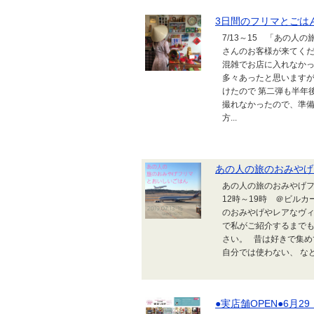
3日間のフリマとごは
7/13～15 「あの
さんのお客様が来てく
混雑でお店に入れなかっ
多々あったと思いますが
けたので 第二弾も半年
撮れなかったので、準備
方...
あの人の旅のおみやげ
あの人の旅のおみやげフリマ
12時～19時 ＠ビル
のおみやげやレアなヴィ
で私がご紹介するまでも
さい。 昔は好きで集め
自分では使わない、 な
●実店舗OPEN●6月29