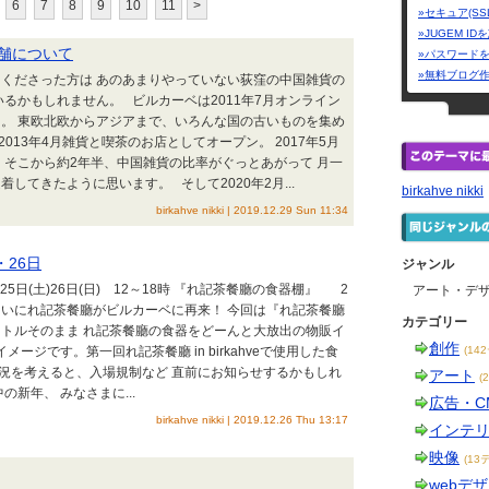
6
7
8
9
10
11
>
»セキュア(SS
»JUGEM I
店舗について
»パスワード
»無料ブログ
くださった方は あのあまりやっていない荻窪の中国雑貨の
いるかもしれません。 ビルカーベは2011年7月オンライン
。 東欧北欧からアジアまで、いろんな国の古いものを集め
013年4月雑貨と喫茶のお店としてオープン。 2017年5月
 そこから約2年半、中国雑貨の比率がぐっとあがって 月一
してきたように思います。 そして2020年2月...
birkahve nikki
birkahve nikki | 2019.12.29 Sun 11:34
・26日
ジャンル
月25日(土)26日(日) 12～18時 『れ記茶餐廳の食器棚』 2
アート・デ
いにれ記茶餐廳がビルカーベに再来！ 今回は『れ記茶餐廳
カテゴリー
トルそのまま れ記茶餐廳の食器をどーんと大放出の物販イ
創作
メージです。第一回れ記茶餐廳 in birkahveで使用した食
(14
況を考えると、入場規制など 直前にお知らせするかもしれ
アート
(
の新年、 みなさまに...
広告・C
birkahve nikki | 2019.12.26 Thu 13:17
インテ
映像
(13
webデ