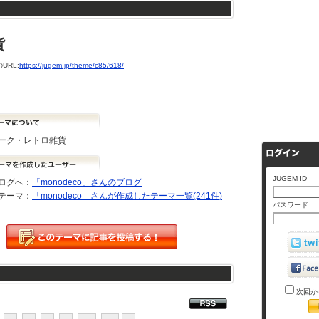
貨
URL:
https://jugem.jp/theme/c85/618/
ーク・レトロ雑貨
JUGEM ID
ログへ：
「monodeco」さんのブログ
テーマ：
「monodeco」さんが作成したテーマ一覧(241件)
パスワード
次回か