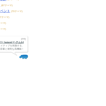
ト
(87テーマ)
イベント
(70テーマ)
47テーマ)
テーマ)
テーマ)
[PR]
 heteml [ヘテムル]
エイティブを刺激する、
Bの大容量と便利な高機能！