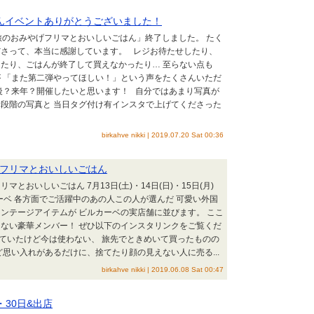
んイベントありがとうございました！
人の旅のおみやげフリマとおいしいごはん」終了しました。 たく
ださって、本当に感謝しています。 レジお待たせしたり、
たり、ごはんが終了して買えなかったり… 至らない点も
 「また第二弾やってほしい！」という声をたくさんいただ
後？来年？開催したいと思います！ 自分ではあまり写真が
段階の写真と 当日タグ付け有インスタで上げてくださった
birkahve nikki | 2019.07.20 Sat 00:36
フリマとおいしいごはん
とおいしいごはん 7月13日(土)・14日(日)・15日(月)
カーベ 各方面でご活躍中のあの人この人が選んだ 可愛い外国
ンテージアイテムが ビルカーベの実店舗に並びます。 ここ
ない豪華メンバー！ ぜひ以下のインスタリンクをご覧くだ
ていたけど今は使わない、 旅先でときめいて買ったものの
ど思い入れがあるだけに、捨てたり顔の見えない人に売る...
birkahve nikki | 2019.06.08 Sat 00:47
・30日&出店