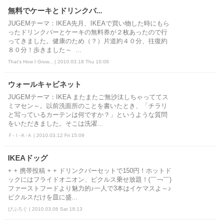
無料でケーキとドリンクバ...
JUGEMテーマ：IKEA先月、IKEAで買い物した時にもら
ったドリンクバーとケーキの無料券が２枚あったので行
ってきました。健康のため（？）片道約４０分、往復約
８０分！歩きました～ ...
That's How I Grow... | 2010.03.18 Thu 10:08
ウォールキャビネット
JUGEMテーマ：IKEA またまたご無沙汰しちゃっててス
ミマセン～。以前洗面所のことを書いたとき、「チラリ
と写っているカーテンは何ですか？」というような質問
をいただきました。そこは洗濯...
Ｆ-Ｉ-Ｋ-Ａ | 2010.03.12 Fri 15:09
IKEAドッグ
+ + 携帯投稿 + + ドリンクバーセットで150円！ホットド
ックにはフライドオニオン、ピクルス乗せ放題！(￣￢￣)
ファーストフードより魅力的♪一人で3本はイケマスよ～♪
ピクルスだけを皿に盛...
ぴぶろぐ | 2010.03.06 Sat 18:13