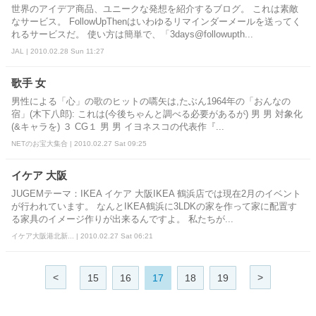
世界のアイデア商品、ユニークな発想を紹介するブログ。 これは素敵
なサービス。 FollowUpThenはいわゆるリマインダーメールを送ってく
れるサービスだ。 使い方は簡単で、「3days@followupth...
JAL | 2010.02.28 Sun 11:27
歌手 女
男性による「心」の歌のヒットの嚆矢は,たぶん1964年の「おんなの
宿」(木下八郎): これは(今後ちゃんと調べる必要があるが) 男 男 対象化
(&キャラを) ３ CG１ 男 男 イヨネスコの代表作『...
NETのお宝大集合 | 2010.02.27 Sat 09:25
イケア 大阪
JUGEMテーマ：IKEA イケア 大阪IKEA 鶴浜店では現在2月のイベント
が行われています。 なんとIKEA鶴浜に3LDKの家を作って家に配置す
る家具のイメージ作りが出来るんですよ。 私たちが...
イケア大阪港北新... | 2010.02.27 Sat 06:21
<
>
15
16
17
18
19