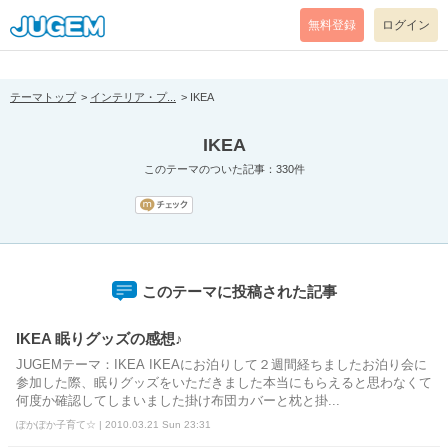
[pear_error: message="Success" code=0 mode=return level=notice
prefix="" info=""]
無料登録
ログイン
テーマトップ
インテリア・プ...
IKEA
IKEA
このテーマのついた記事：330件
このテーマに投稿された記事
IKEA 眠りグッズの感想♪
JUGEMテーマ：IKEA IKEAにお泊りして２週間経ちましたお泊り会に
参加した際、眠りグッズをいただきました本当にもらえると思わなくて
何度か確認してしまいました掛け布団カバーと枕と掛...
ぽかぽか子育て☆ | 2010.03.21 Sun 23:31