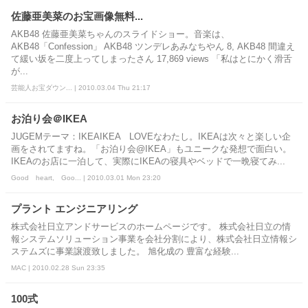
佐藤亜美菜のお宝画像無料...
AKB48 佐藤亜美菜ちゃんのスライドショー。音楽は、
AKB48「Confession」 AKB48 ツンデレあみなちやん 8, AKB48 間違え
て緩い坂を二度上ってしまったさん 17,869 views 「私はとにかく滑舌
が...
芸能人お宝ダウン... | 2010.03.04 Thu 21:17
お泊り会＠IKEA
JUGEMテーマ：IKEAIKEA LOVEなわたし。IKEAは次々と楽しい企
画をされてますね。「お泊り会@IKEA」もユニークな発想で面白い。
IKEAのお店に一泊して、実際にIKEAの寝具やベッドで一晩寝てみ...
Good heart, Goo... | 2010.03.01 Mon 23:20
プラント エンジニアリング
株式会社日立アンドサービスのホームページです。 株式会社日立の情
報システムソリューション事業を会社分割により、株式会社日立情報シ
ステムズに事業譲渡致しました。 旭化成の 豊富な経験...
MAC | 2010.02.28 Sun 23:35
100式