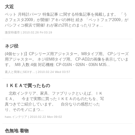
大近
ペット 月時計パーツ 特集記事 に関する特集記事を掲載します。 「う
さフェスタ2009」が開催! アキバの神社 続き 「ペットフェア2009」が
パシフィコ横浜で開催! わが家の2羽とのまったりフォ...
激安特価市 | 2010.02.26 Fri 03:19
ネジ径
(4個セット)】CPシリーズ用アジャスター。M8タイプ用。 CPシリーズ
用アジャスター。 ネジ径M8タイプ用。 CP-AD2の画像を表示していま
す。 :M8 入数:4個 対応機種: CP-016N・026N・036N M35...
素人と簡単にSEXす... | 2010.02.24 Wed 03:57
ＩＫＥＡで買ったもの
北欧インテリア、家具、ファブリックといえば、ＩＫ
ＥＡ。 今まで実際に買ったＩＫＥＡのものたちを、写
真つきでご紹介しています。 自分なりの感想だった
り、そのモノにまつ...
hato.インテリア | 2010.02.22 Mon 09:02
色無地 着物