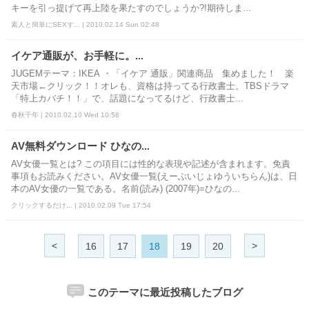
キーを引っ提げて再上陸を果たすのでしょうか?!期待しま...
素人と簡単にSEXす... | 2010.02.14 Sun 02:48
イケア通販が、お手軽に。...
JUGEMテーマ：IKEA ・「イケア 通販」関連商品 集めました！ 楽
天市場←クリック！！オレも、資格は持ってる行政書士。TBSドラマ
「特上カバチ！！」で、話題になってるけど、行政書士...
春秋千年 | 2010.02.10 Wed 10:58
AV無料ダウンロード ひなの...
AV女優一覧とは? この項目には性的な表現や記述が含まれます。免責
事項もお読みください。AV女優一覧(えーぶいじょゆういちらん)は、日
本のAV女優の一覧である。名前(読み) (2007年)=ひなの...
クリックするだけ... | 2010.02.09 Tue 17:54
<
>
16
17
18
19
20
このテーマに最近投稿したブログ