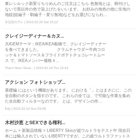
東レシルック新変りちりめんのご注文はこちら 色無地とは、柄付けし
ないで黒以外の色で染上げたをいいます。 お好みの地色の他に生地の
地紋(紋綸子・駒綸子・変り無地)などをお選びになられ...
今注目のアレ | 2010.02.20 Sat 15:12
クレイジーディナー＆カヌ...
JUGEMテーマ：IKEAIKEA船橋で、クレイジーディナー
を食べてきました。 クラムチャウダー牛肉コロ
ッケ＆トマトソース＆フライドポテトチョコレートムー
ス で、IKEAメンバー価格４...
That's How I Grow... | 2010.02.18 Thu 22:42
アクション フォトショップ...
基礎編 にはという機能があります。 における「」とはまさにに、この
全自動のボタンを指すのです。 これらの全ては、で可能な作業を集め
た全自動フィルターなのです。 とは、デザインの作...
Edy | 2010.02.14 Sun 03:49
木村沙恵 とSEXできる権利...
ホーム > 新製品情報 > LIBERTY Skisが超ウルトラをテスト中 現在日
本には輸入されていないLIBERTYですが、この超ウルトラファットス