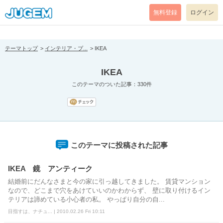
[pear_error: message="Success" code=0 mode=return level=notice
prefix="" info=""]
無料登録
ログイン
テーマトップ
インテリア・プ...
IKEA
IKEA
このテーマのついた記事：330件
このテーマに投稿された記事
IKEA 鏡 アンティーク
結婚前にだんなさまと今の家に引っ越してきました。 賃貸マンション
なので、どこまで穴をあけていいのかわからず、 壁に取り付けるイン
テリアは諦めている小心者の私。 やっぱり自分の自...
目指すは、ナチュ... | 2010.02.26 Fri 10:11