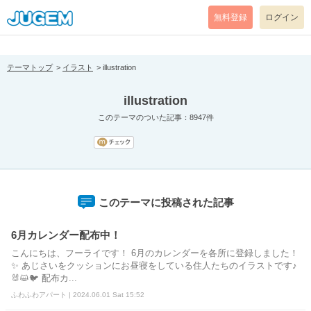
[pear_error: message="Success" code=0 mode=return level=notice
prefix="" info=""]
無料登録
ログイン
テーマトップ
イラスト
illustration
illustration
このテーマのついた記事：8947件
このテーマに投稿された記事
6月カレンダー配布中！
こんにちは、フーライです！ 6月のカレンダーを各所に登録しました！
✨ あじさいをクッションにお昼寝をしている住人たちのイラストです♪
🐰😺🐦 配布カ...
ふわふわアパート | 2024.06.01 Sat 15:52