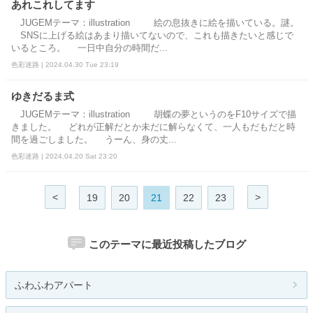
あれこれしてます
JUGEMテーマ：illustration 絵の息抜きに絵を描いている。謎。
SNSに上げる絵はあまり描いてないので、これも描きたいと感じで
いるところ。 一日中自分の時間だ...
色彩迷路 | 2024.04.30 Tue 23:19
ゆきだるま式
JUGEMテーマ：illustration 胡蝶の夢というのをF10サイズで描
きました。 どれが正解だとか未だに解らなくて、一人もだもだと時
間を過ごしました。 うーん、身の丈...
色彩迷路 | 2024.04.20 Sat 23:20
<
>
19
20
21
22
23
このテーマに最近投稿したブログ
ふわふわアパート