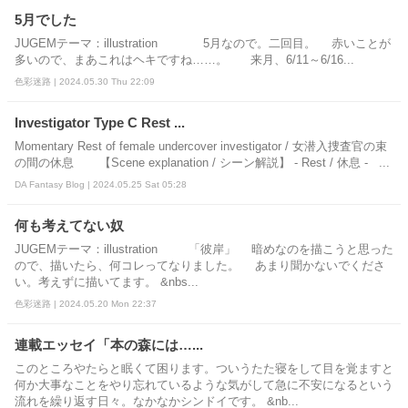
5月でした
JUGEMテーマ：illustration 5月なので。二回目。 赤いことが
多いので、まあこれはヘキですね……。 来月、6/11～6/16...
色彩迷路 | 2024.05.30 Thu 22:09
Investigator Type C Rest ...
Momentary Rest of female undercover investigator / 女潜入捜査官の束
の間の休息 【Scene explanation / シーン解説】 - Rest / 休息 - ...
DA Fantasy Blog | 2024.05.25 Sat 05:28
何も考えてない奴
JUGEMテーマ：illustration 「彼岸」 暗めなのを描こうと思った
ので、描いたら、何コレってなりました。 あまり聞かないでくださ
い。考えずに描いてます。 &nbs...
色彩迷路 | 2024.05.20 Mon 22:37
連載エッセイ「本の森には…...
このところやたらと眠くて困ります。ついうたた寝をして目を覚ますと
何か大事なことをやり忘れているような気がして急に不安になるという
流れを繰り返す日々。なかなかシンドイです。 &nb...